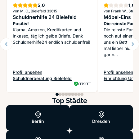
Sterne
St
5,0
1,0
von M. O., Bielefeld 33615
von Frank W., Stras
Schuldnerhilfe 24 Bielefeld
Möbel-Eins
Positiv!
Die reinste Farce
Klarna, Amazon, Kreditkarten und
Die reinste Farce
Inkasso, täglich gelbe Briefe. Dank
noch auf einer Matratze
Schuldnerhilfe24 endlich schuldenfrei!
uns ein Bett beste
mal lieber nicht 
gar n...
Profil ansehen
Profil ansehen
: Schuldnerhilfe 24 Bielefeld
: Möbel-Eins
Schuldnerberatung Bielefeld
Einrichtung Unte
GEPRÜFT
Top Städte
Berlin
Dresden