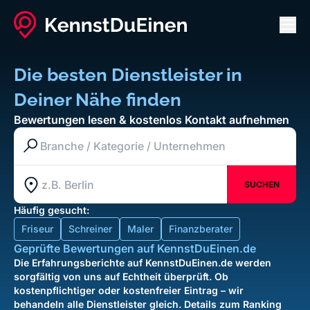
Men
Die besten Dienstleister in
Deiner Nähe finden
Bewertungen lesen & kostenlos Kontakt aufnehmen
Branche / Kategorie / Unternehmen
SUCHEN
Standort z.B. Berlin
Standort erfassen
Häufig gesucht:
Friseur
Schreiner
Maler
Finanzberater
Geprüfte Bewertungen auf KennstDuEinen.de
Die Erfahrungsberichte auf KennstDuEinen.de werden
sorgfältig von uns auf Echtheit überprüft. Ob
kostenpflichtiger oder kostenfreier Eintrag – wir
behandeln alle Dienstleister gleich. Details zum Ranking