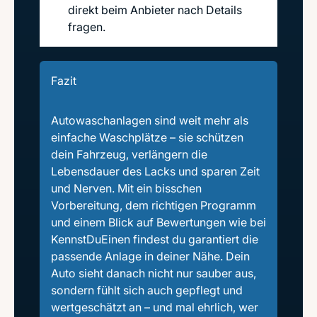
direkt beim Anbieter nach Details
fragen.
Fazit
Autowaschanlagen sind weit mehr als
einfache Waschplätze – sie schützen
dein Fahrzeug, verlängern die
Lebensdauer des Lacks und sparen Zeit
und Nerven. Mit ein bisschen
Vorbereitung, dem richtigen Programm
und einem Blick auf Bewertungen wie bei
KennstDuEinen findest du garantiert die
passende Anlage in deiner Nähe. Dein
Auto sieht danach nicht nur sauber aus,
sondern fühlt sich auch gepflegt und
wertgeschätzt an – und mal ehrlich, wer