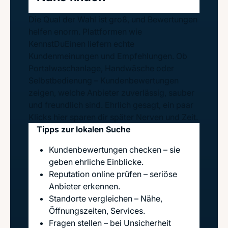
Die Qual der Wahl ist groß, und Bewertungen
helfen enorm. Plattformen wie
KennstDuEinen liefern echte
Kundenmeinungen und Empfehlungen. Ob
Portalwaschanlage, Handwäsche oder
Selbstbedienung – Kundenbewertungen
zeigen, welche Anbieter zuverlässig, sauber
und freundlich sind. Ehrlich gesagt, ein paar
Klicks hier sparen dir später Nerven und Zeit.
Tipps zur lokalen Suche
Kundenbewertungen checken – sie
geben ehrliche Einblicke.
Reputation online prüfen – seriöse
Anbieter erkennen.
Standorte vergleichen – Nähe,
Öffnungszeiten, Services.
Fragen stellen – bei Unsicherheit