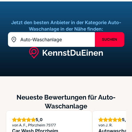
Jetzt den besten Anbieter in der Kategorie Auto-
Waschanlage in der Nähe finden:
SUCHEN
Standort z.B. Frankfurt am Main
Standort erfassen
Neueste Bewertungen für Auto-
Waschanlage
Sterne
S
5,0
5,0
von A. F., Pforzheim 75177
von J. R.
Car Wash Pforzheim
Autowaschanla