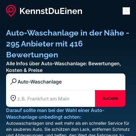
Men
Auto-Waschanlage in der Nähe -
295 Anbieter mit 416
Bewertungen
Alle Infos über Auto-Waschanlage: Bewertungen,
Kosten & Preise
Branche / Kategorie / Unternehmen
SUCHEN
Standort z.B. Frankfurt am Main
Darauf sollte man bei der Wahl einer Auto-
Waschanlage unbedingt achten:
Autowaschanlagen sind weit mehr als ein schneller Service für
ein sauberes Auto. Sie schützen den Lack, entfernen Schmutz
und Ablagerungen, und helfen, den Wert des Fahrzeugs zu