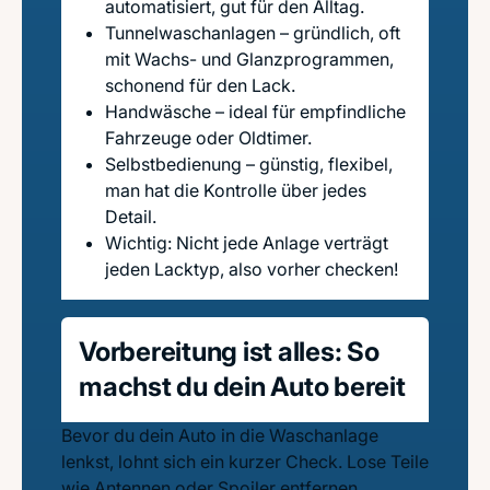
automatisiert, gut für den Alltag.
Tunnelwaschanlagen – gründlich, oft
mit Wachs- und Glanzprogrammen,
schonend für den Lack.
Handwäsche – ideal für empfindliche
Fahrzeuge oder Oldtimer.
Selbstbedienung – günstig, flexibel,
man hat die Kontrolle über jedes
Detail.
Wichtig: Nicht jede Anlage verträgt
jeden Lacktyp, also vorher checken!
Vorbereitung ist alles: So
machst du dein Auto bereit
Bevor du dein Auto in die Waschanlage
lenkst, lohnt sich ein kurzer Check. Lose Teile
wie Antennen oder Spoiler entfernen,