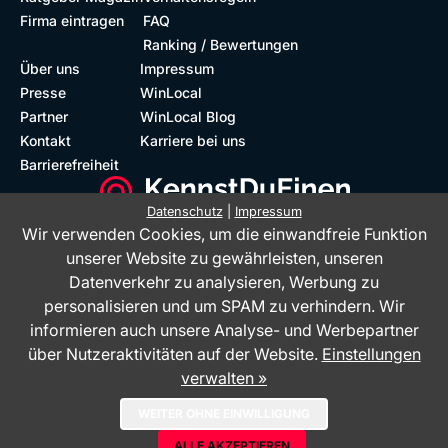
Firma eintragen
FAQ
Ranking / Bewertungen
Über uns
Impressum
Presse
WinLocal
Partner
WinLocal Blog
Kontakt
Karriere bei uns
Barrierefreiheit
Datenschutz
|
Impressum
Wir verwenden Cookies, um die einwandfreie Funktion
Barrierefreie Website
Geprüfte Bewertungen
unserer Website zu gewährleisten, unseren
Datenverkehr zu analysieren, Werbung zu
personalisieren und um SPAM zu verhindern. Wir
informieren auch unsere Analyse- und Werbepartner
über Nutzeraktivitäten auf der Website.
Einstellungen
verwalten »
Das Bewertungsportal KennstDuEinen.de ist ein Service der WinLocal
WEITER OHNE EINWILLIGUNG
GmbH - © 2026
ALLE AKZEPTIEREN