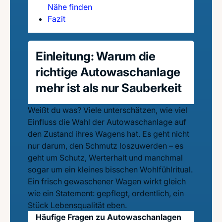
Nähe finden
Fazit
Einleitung: Warum die
richtige Autowaschanlage
mehr ist als nur Sauberkeit
Weißt du was? Viele unterschätzen, wie viel
Einfluss die Wahl der Autowaschanlage auf
den Zustand ihres Wagens hat. Es geht nicht
nur darum, den Schmutz loszuwerden – es
geht um Schutz, Werterhalt und manchmal
sogar um ein kleines bisschen Wohlfühlritual.
Ein frisch gewaschener Wagen wirkt gleich
wie ein Statement: gepflegt, ordentlich, ein
Stück Lebensqualität eben.
Häufige Fragen zu Autowaschanlagen