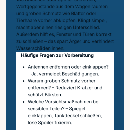
Wertgegenstände aus dem Wagen räumen
und groben Schmutz wie Blätter oder
Tierhaare vorher abklopfen. Klingt simpel,
macht aber einen riesigen Unterschied.
Außerdem hilft es, Fenster und Türen korrekt
zu schließen – das spart Ärger und verhindert
Wasserschäden innen.
Häufige Fragen zur Vorbereitung
Antennen entfernen oder einklappen?
– Ja, vermeidet Beschädigungen.
Warum groben Schmutz vorher
entfernen? – Reduziert Kratzer und
schützt Bürsten.
Welche Vorsichtsmaßnahmen bei
sensiblen Teilen? – Spiegel
einklappen, Tankdeckel schließen,
lose Spoiler fixieren.