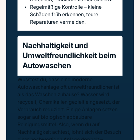
Regelmäßige Kontrolle – kleine
Schäden früh erkennen, teure
Reparaturen vermeiden.
Nachhaltigkeit und
Umweltfreundlichkeit beim
Autowaschen
Wusstest du, dass eine moderne
Autowaschanlage oft umweltfreundlicher ist
als das Waschen zuhause? Wasser wird
recycelt, Chemikalien gezielt eingesetzt, der
Verbrauch reduziert. Einige Anlagen setzen
sogar auf biologisch abbaubare
Reinigungsmittel. Also, wenn du auf
Nachhaltigkeit achtest, lohnt sich der Besuch
einer hochwertigen Anlage doppelt –