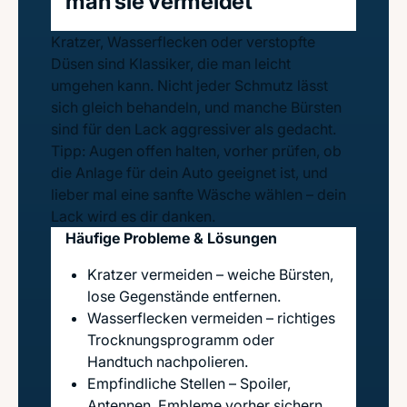
man sie vermeidet
Kratzer, Wasserflecken oder verstopfte
Düsen sind Klassiker, die man leicht
umgehen kann. Nicht jeder Schmutz lässt
sich gleich behandeln, und manche Bürsten
sind für den Lack aggressiver als gedacht.
Tipp: Augen offen halten, vorher prüfen, ob
die Anlage für dein Auto geeignet ist, und
lieber mal eine sanfte Wäsche wählen – dein
Lack wird es dir danken.
Häufige Probleme & Lösungen
Kratzer vermeiden – weiche Bürsten,
lose Gegenstände entfernen.
Wasserflecken vermeiden – richtiges
Trocknungsprogramm oder
Handtuch nachpolieren.
Empfindliche Stellen – Spoiler,
Antennen, Embleme vorher sichern.