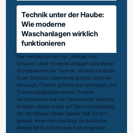
Technik unter der Haube:
Wie moderne
Waschanlagen wirklich
funktionieren
Die meisten kennen nur „Wasser und
Schaum“, aber moderne Anlagen sind kleine
Wunderwerke der Technik. Hochdruckdüsen
lösen Schmutz, rotierende Bürsten polieren
den Lack, Chemie schützt und versiegelt, und
Trocknungsgebläse lassen Tropfen
verschwinden wie von Zauberhand. Manche
Anlagen setzen sogar auf Nanoversiegelung,
die den Wagen länger sauber hält. Ehrlich
gesagt, wenn man das Auto so durch die
Anlage fährt, könnte man fast vergessen,