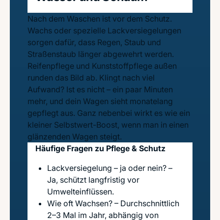
Nach dem Waschen ist vor dem Schutz.
Wachs oder spezielle Lackversiegelungen
sorgen dafür, dass Regen, Staub und
Straßenstaub länger abgewehrt werden.
Reifenpflege und Kunststoffpflege außen
runden das Bild ab. Klingt nach viel
Aufwand? Ist es nicht – ein paar Minuten
mehr, und dein Wagen sieht monatelang
gepflegt aus. Ganz nebenbei wirkt es wie ein
kleiner Selbstwert-Boost, wenn man in einen
glänzenden Wagen steigt.
Häufige Fragen zu Pflege & Schutz
Lackversiegelung – ja oder nein? –
Ja, schützt langfristig vor
Umwelteinflüssen.
Wie oft Wachsen? – Durchschnittlich
2–3 Mal im Jahr, abhängig von