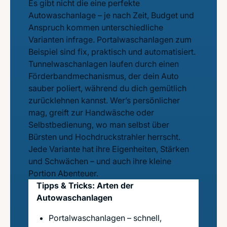
Es gibt nicht die eine perfekte
Autowaschanlage – je nach Zeit, Budget und
Anspruch kommen unterschiedliche
Varianten infrage. Portalwaschanlagen zum
Beispiel sind fix, praktisch und automatisiert.
Tunnelwaschanlagen laufen durch einen
Förderbandmechanismus, der dein Auto
sauber poliert, während du dich gemütlich
zurücklehnen kannst. Wer’s persönlicher
mag, greift zur Handwäsche oder
Selbstbedienung, wo man selbst über
Bürsten und Hochdruckstrahler herrscht.
Jede Variante hat ihre Eigenheiten, Stärken
und Schwächen – und auch ihre kleine
Portion Abenteuer.
Tipps & Tricks: Arten der
Autowaschanlagen
Portalwaschanlagen – schnell,