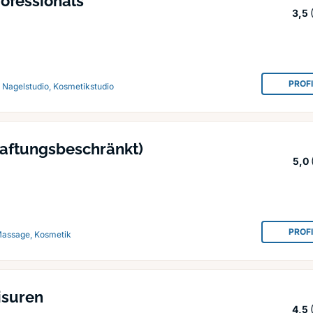
ofessionals
3,5
PROF
, Nagelstudio, Kosmetikstudio
haftungsbeschränkt)
5,0
PROF
 Massage, Kosmetik
isuren
4,5