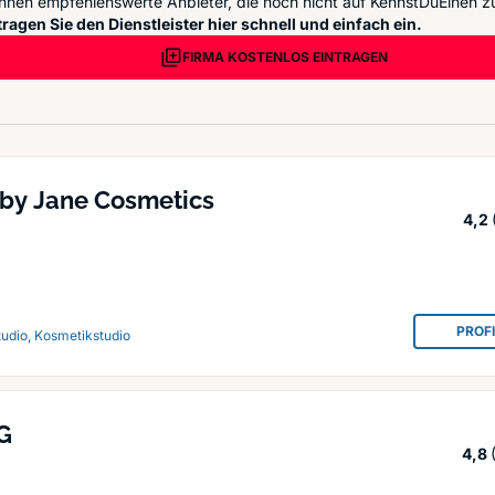
nnen empfehlenswerte Anbieter, die noch nicht auf KennstDuEinen zu
ragen Sie den Dienstleister hier schnell und einfach ein.
FIRMA KOSTENLOS EINTRAGEN
 by Jane Cosmetics
4,2
PROF
tudio, Kosmetikstudio
G
4,8