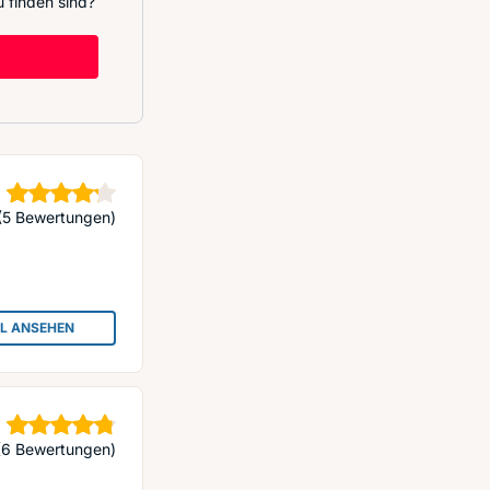
 finden sind?
Sterne
(5 Bewertungen)
IL ANSEHEN
: DERMALOGICA STORE BY JANE COSMETICS
Sterne
(6 Bewertungen)