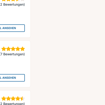
Sterne
(2 Bewertungen)
IL ANSEHEN
: PRINZEN - HUMAN PROFESSIONALS
Sterne
(7 Bewertungen)
IL ANSEHEN
: KB COSMETICS UG (HAFTUNGSBESCHRÄNKT)
Sterne
(2 Bewertungen)