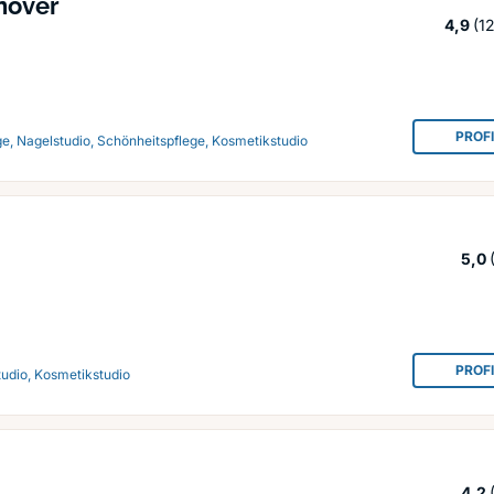
nover
St
4,9
(1
PROF
e, Nagelstudio, Schönheitspflege, Kosmetikstudio
5,0
PROF
tudio, Kosmetikstudio
4,2