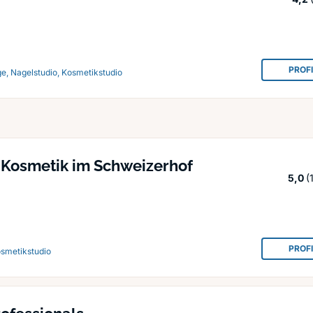
PROF
e, Nagelstudio, Kosmetikstudio
 Kosmetik im Schweizerhof
S
5,0
(
PROF
osmetikstudio