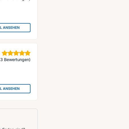
IL ANSEHEN
: OLAF GERBERDING FRISUREN
Sterne
(3 Bewertungen)
IL ANSEHEN
: MEERESKOSMETIK LIDIA M.