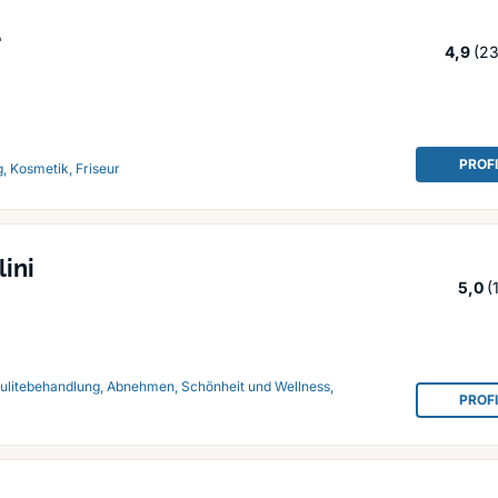
.
St
4,9
(2
PROF
, Kosmetik, Friseur
lini
S
5,0
(
lulitebehandlung, Abnehmen, Schönheit und Wellness,
PROF