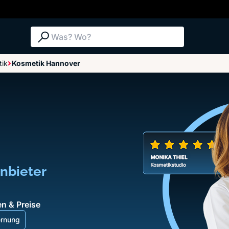
Suche: Was? Wo?
tik
Kosmetik Hannover
nbieter
n & Preise
ernung