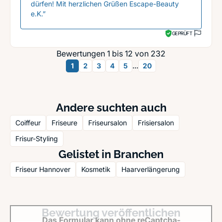
dürfen! Mit herzlichen Grüßen Escape-Beauty
e.K.”
GEPRÜFT
Bewertungen 1 bis 12 von 232
...
1
2
3
4
5
20
Andere suchten auch
Coiffeur
Friseure
Friseursalon
Frisiersalon
Frisur-Styling
Gelistet in Branchen
Friseur Hannover
Kosmetik
Haarverlängerung
Bewertung veröffentlichen
Das Formular kann ohne reCaptcha-