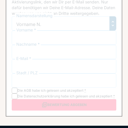
Aktivierungslink, den wir Dir per E-Mail senden. Nur
dafür benötigen wir Deine E-Mail-Adresse. Deine Daten
werden von uns nicht an Dritte weitergegeben.
Namensdarstellung
Vorname *
Nachname *
E-Mail *
Stadt / PLZ
Die
AGB
habe ich gelesen und akzeptiert
*
Die
Datenschutzerklärung
habe ich gelesen und akzeptiert
*
BEWERTUNG ABGEBEN