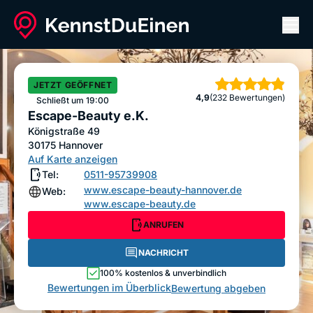
Men
Escape-Beauty e.K.
ANRUFEN
NACHRICHT
JETZT GEÖFFNET
Sterne
4,9
(232 Bewertungen)
Bewertung abgeben
Schließt um 19:00
Escape-Beauty e.K.
Königstraße 49
30175
Hannover
Auf Karte anzeigen
Tel:
0511-95739908
www.escape-beauty-hannover.de
Web:
www.escape-beauty.de
ANRUFEN
NACHRICHT
100% kostenlos & unverbindlich
Bewertungen im Überblick
Bewertung abgeben