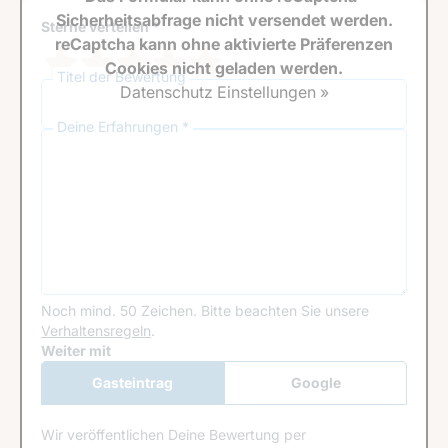
Sicherheitsabfrage nicht versendet werden.
Sterne verteilen *
reCaptcha kann ohne aktivierte Präferenzen
Cookies nicht geladen werden.
Titel der Bewertung
Datenschutz Einstellungen »
Deine Erfahrungen *
Noch mind. 50 Zeichen.
Bitte beachten Sie unsere
Verhaltensregeln
.
Google Recaptcha
Weiter mit
Gasteintrag
Google
Anmeldung
Wir veröffentlichen Deine Bewertung per