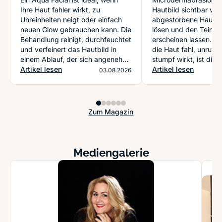
soll
Ihre Haut fahler wirkt, zu
Hautbild sichtbar ver
Unreinheiten neigt oder einfach
abgestorbene Hauts
neuen Glow gebrauchen kann. Die
lösen und den Teint f
Behandlung reinigt, durchfeuchtet
erscheinen lassen. G
und verfeinert das Hautbild in
die Haut fahl, unruhi
einem Ablauf, der sich angenehm
stumpf wirkt, ist die
und zugleich erstaunlich effektiv
Artikel lesen
oft ein sinnvoller Neu
Artikel lesen
03.08.2026
anfühlt.
System.
Zum Magazin
Mediengalerie