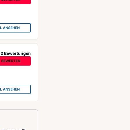
IL ANSEHEN
: BEAUTY N´MORE IN LINDEN
0 Bewertungen
T BEWERTEN
IL ANSEHEN
: LA VIE EN HARMONIE - KLANGMASSAGEN