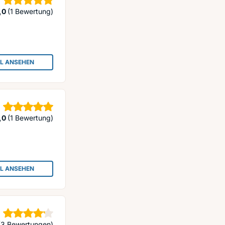
Sterne
,0
(1 Bewertung)
IL ANSEHEN
: THAIMASSAGE HANNOVER, BKK - BANGKOK ORIGINAL THAI MASSAGE 
Sterne
,0
(1 Bewertung)
IL ANSEHEN
: A NEW BEGINNING
Sterne
(3 Bewertungen)