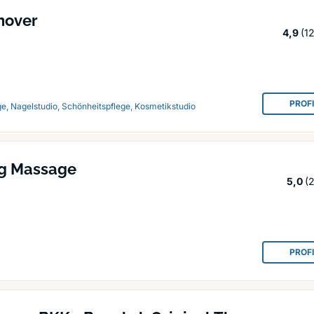
nover
St
4,9
(1
PROF
e, Nagelstudio, Schönheitspflege, Kosmetikstudio
ng Massage
S
5,0
(
PROF