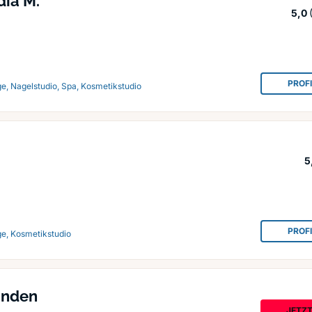
dia M.
5,0
PROF
e, Nagelstudio, Spa, Kosmetikstudio
5
PROF
ge, Kosmetikstudio
inden
JETZ