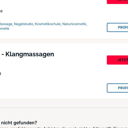
te
Massage, Nagelstudio, Kosmetikschule, Naturkosmetik,
PROF
smetik
e - Klangmassagen
JETZ
d
PROF
 nicht gefunden?