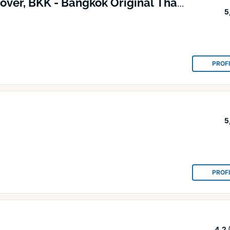
ver, BKK - Bangkok Original Thai
5
PROF
5
PROF
4,2