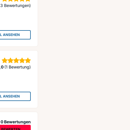
Sterne
(3 Bewertungen)
IL ANSEHEN
: MEERESKOSMETIK LIDIA M.
Sterne
,0
(1 Bewertung)
IL ANSEHEN
: DIE ROSE KOSMETIK
0 Bewertungen
T BEWERTEN