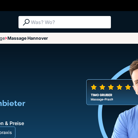
Suche: Was? Wo?
ge
Massage Hannover
nbieter
n & Preise
raxis