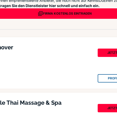
nnen empfehlenswerte Anbieter, die noch nicht auf KennstDuEinen zu
ragen Sie den Dienstleister hier schnell und einfach ein.
FIRMA KOSTENLOS EINTRAGEN
nover
JETZ
PROF
lle Thai Massage & Spa
JETZ