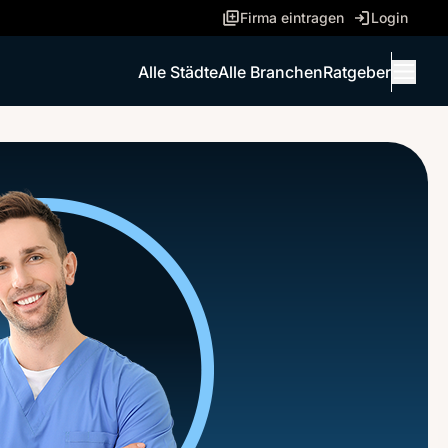
Firma eintragen
Login
Alle Städte
Alle Branchen
Ratgeber
Menü 