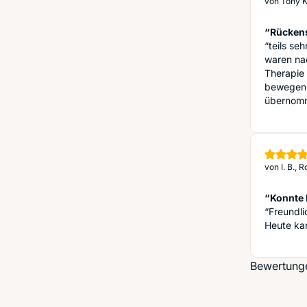
von
Tony K
“Rücken
“teils se
waren nac
Therapie 
bewegen 
übernomm
von
I. B., 
“Konnte 
“Freundli
Heute ka
Bewertunge