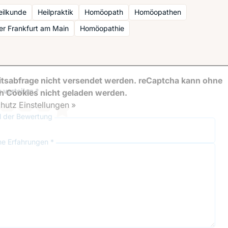
eilkunde
Heilpraktik
Homöopath
Homöopathen
ker Frankfurt am Main
Homöopathie
tsabfrage nicht versendet werden. reCaptcha kann ohne
 verteilen *
en Cookies nicht geladen werden.
hutz Einstellungen »
el der Bewertung
ne Erfahrungen *