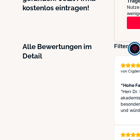
Trage
kostenlos eintragen!
Nutze 
wenige
Alle Bewertungen im
Filter:
Detail
von
Cigde
“Hohe F
“Herr Dr.
akademis
besonders
und würde