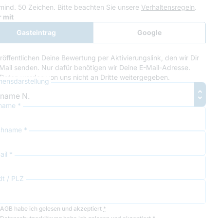
mind. 50 Zeichen.
Bitte beachten Sie unsere
Verhaltensregeln
.
le Recaptcha
 mit
Gasteintrag
Google
Anmeldung
röffentlichen Deine Bewertung per Aktivierungslink, den wir Dir
Mail senden. Nur dafür benötigen wir Deine E-Mail-Adresse.
Daten werden von uns nicht an Dritte weitergegeben.
ensdarstellung
name *
hname *
il *
dt / PLZ
AGB
habe ich gelesen und akzeptiert
*