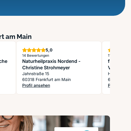
urt am Main
Sterne
5,0
14 Bewertungen
11 Bewertung
sche
Naturheilpraxis Nordend -
fluvius sa
Christine Strohmeyer
Volker Ho
Jahnstraße 15
Hainbuchen
60318 Frankfurt am Main
60529 Fran
Profil ansehen
Profil anse
IN
he Homöopathie Petra Saftig
: Naturheilpraxis Nordend - Christine Strohmeyer
: fluvius s