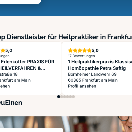
p Dienstleister für Heilpraktiker in Frankf
Sterne
Sterne
5,0
5,0
tungen
17 Bewertungen
 Erlenkötter PRAXIS FÜR
1 Heilpraktikerpraxis Klassi
EILVERFAHREN &
Homöopathie Petra Saftig
-MEDIZIN
fstraße 18
Bornheimer Landwehr 69
ankfurt am Main
60385 Frankfurt am Main
sehen
Profil ansehen
eilkunde
n Erlenkötter PRAXIS FÜR NATURHEILVERFAHREN & STRESS-MEDIZ
: 1 Heilpraktikerpraxis Klassisc
DuEinen