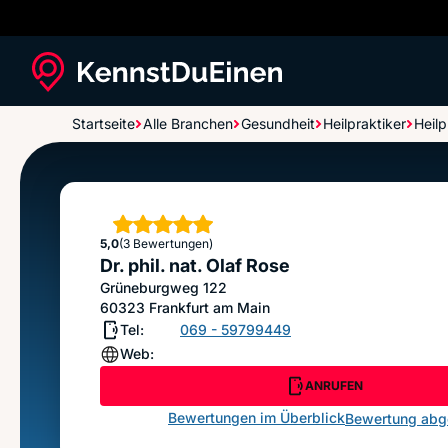
Startseite
Alle Branchen
Gesundheit
Heilpraktiker
Heilp
Dr. phil. nat. Olaf Rose
Sterne
5,0
(3 Bewertungen)
Dr. phil. nat. Olaf Rose
Grüneburgweg 122
60323
Frankfurt am Main
Tel:
069 - 59799449
Web:
ANRUFEN
Bewertungen im Überblick
Bewertung ab