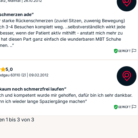
atz, Maintal
|
26.10.2012
schmerzen ade”
hr starke Rückenschmerzen (zuviel Sitzen, zuwenig Bewegung)
h 3-4 Besuchen komplett weg. ..selbstverständlich wirkt jede
besser, wenn der Patient aktiv mithilft - anstatt mich mehr zu
hat diesen Part ganz einfach die wunderbaren MBT Schuhe
en. ..”
GEPRÜFT
Sterne
5,0
Rodgau 63110 (2)
|
09.02.2012
kaum noch schmerzfrei laufen”
ch und kompetent wurde mir geholfen, dafür bin ich sehr dankbar.
nn ich wieder lange Spaziergänge machen”
GEPRÜFT
n 1 bis 3 von 3