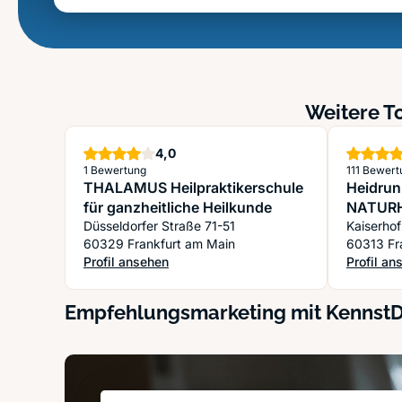
Weitere To
Sterne
4,0
1 Bewertung
111 Bewer
THALAMUS Heilpraktikerschule
Heidrun
für ganzheitliche Heilkunde
NATURH
Düsseldorfer Straße 71-51
STRESS
Kaiserho
60329 Frankfurt am Main
60313 Fr
Profil ansehen
Profil an
: THALAMUS Heilpraktikerschule für ganzheitliche H
: Heidru
Empfehlungsmarketing mit Kennst