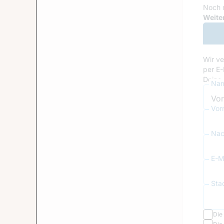
Noch 
Goog
Weiter
Wir ve
per E-
Deine 
Nam
Vor
Nac
E-Ma
Sta
Die