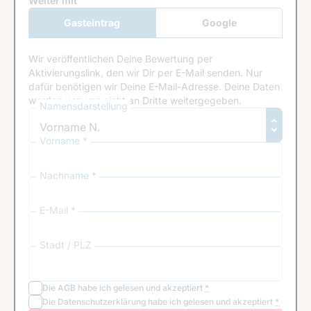
Google Recaptcha
Weiter mit
Gasteintrag
Google
Anmeldung
Wir veröffentlichen Deine Bewertung per
Aktivierungslink, den wir Dir per E-Mail senden. Nur
dafür benötigen wir Deine E-Mail-Adresse. Deine Daten
werden von uns nicht an Dritte weitergegeben.
Namensdarstellung
Vorname *
Nachname *
E-Mail *
Stadt / PLZ
Die
AGB
habe ich gelesen und akzeptiert
*
Die
Datenschutzerklärung
habe ich gelesen und akzeptiert
*