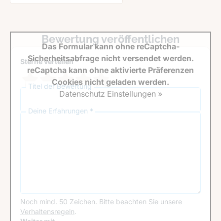
Bewertung veröffentlichen
Das Formular kann ohne reCaptcha-
Sicherheitsabfrage nicht versendet werden.
Sterne verteilen *
reCaptcha kann ohne aktivierte Präferenzen
Cookies nicht geladen werden.
Titel der Bewertung
Datenschutz Einstellungen »
Deine Erfahrungen *
Noch mind. 50 Zeichen.
Bitte beachten Sie unsere
Verhaltensregeln
.