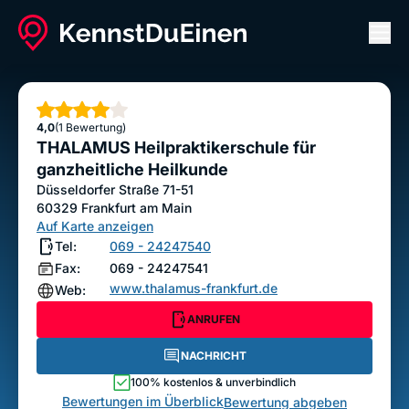
Men
THALAMUS Heilpraktikerschule für ganzheitliche
Heilkunde
Sterne
4,0
(1 Bewertung)
ANRUFEN
NACHRICHT
THALAMUS Heilpraktikerschule für
Bewertung abgeben
ganzheitliche Heilkunde
Düsseldorfer Straße 71-51
60329
Frankfurt am Main
Auf Karte anzeigen
Tel:
069 - 24247540
Fax:
069 - 24247541
www.thalamus-frankfurt.de
Web:
ANRUFEN
NACHRICHT
100% kostenlos & unverbindlich
Bewertungen im Überblick
Bewertung abgeben