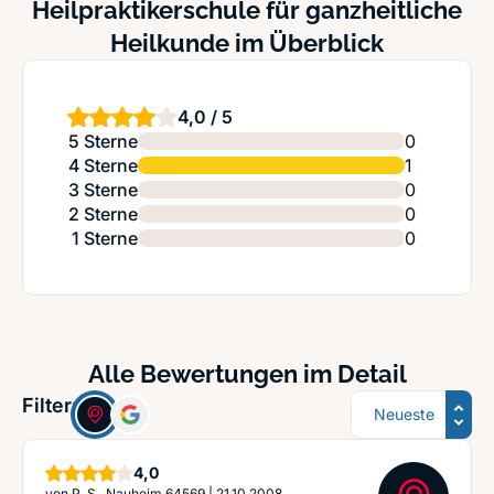
Heilpraktikerschule für ganzheitliche
Heilkunde im Überblick
4,0 / 5
5 Sterne
0
4 Sterne
1
3 Sterne
0
2 Sterne
0
1 Sterne
0
Alle Bewertungen im Detail
Sortierung
Filter:
Sterne
4,0
von
P. S., Nauheim 64569
|
21.10.2008