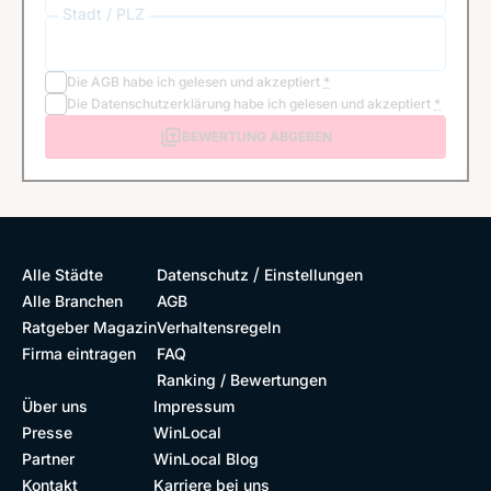
Stadt / PLZ
Die
AGB
habe ich gelesen und akzeptiert
*
Die
Datenschutzerklärung
habe ich gelesen und akzeptiert
*
BEWERTUNG ABGEBEN
/
Alle Städte
Datenschutz
Einstellungen
Alle Branchen
AGB
Ratgeber Magazin
Verhaltensregeln
Firma eintragen
FAQ
Ranking / Bewertungen
Über uns
Impressum
Presse
WinLocal
Partner
WinLocal Blog
Kontakt
Karriere bei uns