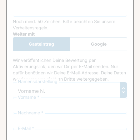
Noch mind. 50 Zeichen.
Bitte beachten Sie unsere
Verhaltensregeln
.
Google Recaptcha
Weiter mit
Gasteintrag
Google
Anmeldung
Wir veröffentlichen Deine Bewertung per
Aktivierungslink, den wir Dir per E-Mail senden. Nur
dafür benötigen wir Deine E-Mail-Adresse. Deine Daten
werden von uns nicht an Dritte weitergegeben.
Namensdarstellung
Vorname *
Nachname *
E-Mail *