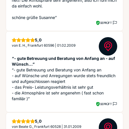
nett! Die Atmosphäre sehr angenehm, also ich fühl mich
da einfach wohl.
schöne grüße Susanne”
GEPRÜFT
Sterne
5,0
von
E. H., Frankfurt 60596
|
01.02.2009
“- gute Betreuung und Beratung von Anfang an - auf
Wünsch...”
“- gute Betreuung und Beratung von Anfang an
- auf Wünsche und Anregungen wurde stets freundlich
und aufgeschlossen reagiert
- das Preis- Leistungsverhältnis ist sehr gut
- die Atmosphäre ist sehr angenehm ( fast schon
familiär )”
GEPRÜFT
Sterne
5,0
von
Beate G., Frankfurt 60528
|
31.01.2009