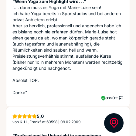
“Wenn Yoga zum Highlight wird. ..”
“.. . dann muss es Yoga mit Marie-Luise sein!
Ich habe Yoga bereits in Sportstudios und bei anderen
privat Anbietern erlebt.
Aber so herzlich, professionell und angenehm habe ich
es bislang noch nie erfahren dürfen. Marie-Luise holt
einen genau da ab, wo man körperlich gerade steht
(auch tagesform und launenabhänging), die
Räumlichkeiten sind sauber, hell und warm.
Preisleistungsverhältnis stimmt, ausfallende Kurse
(bisher nur 1x in mehreren Monaten) werden rechtzeitig
angekündigt und nachgeholt.
Absolut TOP.
Danke”
GEPRÜFT
Sterne
5,0
von
K. H., Frankfurt 60598
|
09.02.2009
“Professioneller Unterricht in angenehmer