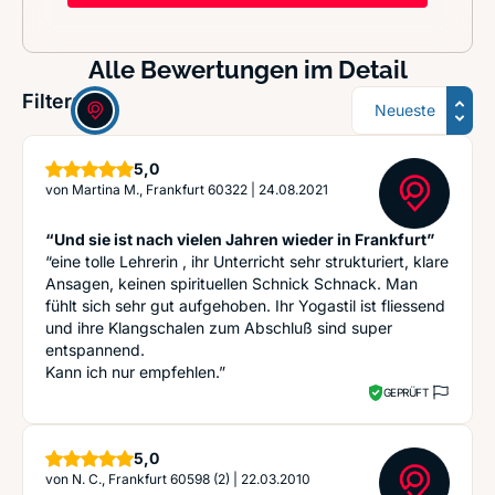
Alle Bewertungen im Detail
Sortierung
Filter:
Sterne
5,0
von
Martina M., Frankfurt 60322
|
24.08.2021
“Und sie ist nach vielen Jahren wieder in Frankfurt”
“eine tolle Lehrerin , ihr Unterricht sehr strukturiert, klare
Ansagen, keinen spirituellen Schnick Schnack. Man
fühlt sich sehr gut aufgehoben. Ihr Yogastil ist fliessend
und ihre Klangschalen zum Abschluß sind super
entspannend.
Kann ich nur empfehlen.”
GEPRÜFT
Sterne
5,0
von
N. C., Frankfurt 60598 (2)
|
22.03.2010