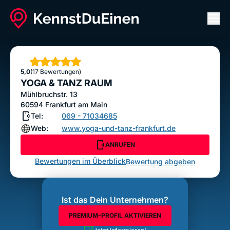
Men
YOGA & TANZ RAUM
ANRUFEN
Sterne
5,0
(17 Bewertungen)
Bewertung abgeben
YOGA & TANZ RAUM
Mühlbruchstr. 13
60594
Frankfurt am Main
Tel:
069 - 71034685
Web:
www.yoga-und-tanz-frankfurt.de
ANRUFEN
Bewertungen im Überblick
Bewertung abgeben
Ist das Dein Unternehmen?
PREMIUM-PROFIL AKTIVIEREN