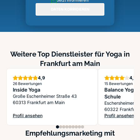
Jetzt informieren!
DATEN KORRIGIEREN
Weitere Top Dienstleister für Yoga in
Frankfurt am Main
Sterne
St
4,9
4,1
26 Bewertungen
15 Bewertungen
Inside Yoga
Balance Yoga I
Große Eschenheimer Straße 43
Schule
60313 Frankfurt am Main
Eschersheimer La
60322 Frankfurt
Profil ansehen
Profil ansehen
: Inside Yoga
: Balance Yoga I
Empfehlungsmarketing mit