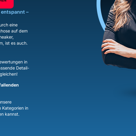
HEN
s entspannt –
urch eine
nghose auf dem
neaker,
m, ist es auch.
Bewertungen in
assende Detail-
gleichen!
fallenden
unsere
n Kategorien in
en kannst.