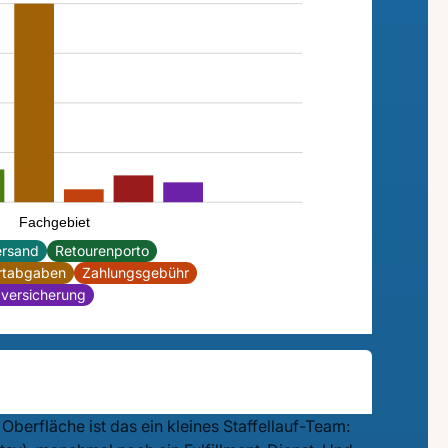
Fachgebiet
ersand
Retourenporto
rtabgaben
Zahlungsgebühr
versicherung
Oberfläche ist das ein kleines Staffellauf-Team: