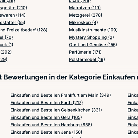
del
(38)
Licht
(148)
tsgeräte
(210)
Matratzen
(119)
tswaren
(114)
Metzgerei
(278)
sstatter
(55)
Mikroskop
(4)
nd Freizeitbedarf
(128)
Musikinstrumente
(109)
el
(70)
Mystery Shopping
(2)
muck
(1)
Obst und Gemüse
(155)
r
(292)
Parfümerie
(171)
229)
Polstermöbel
(19)
t Bewertungen in der Kategorie Einkaufen 
Einkaufen und Bestellen Frankfurt am Main
(349)
Eink
Einkaufen und Bestellen Fürth
(217)
Eink
Einkaufen und Bestellen Gelsenkirchen
(331)
Eink
Einkaufen und Bestellen Gera
(165)
Eink
Einkaufen und Bestellen Hamburg
(856)
Eink
Einkaufen und Bestellen Jena
(150)
Eink