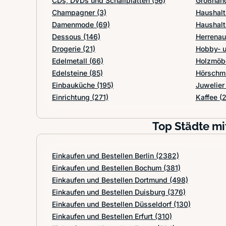
CDs, DVDs und Schallplatten
(56)
Großhan
Champagner
(3)
Haushal
Damenmode
(69)
Haushal
Dessous
(146)
Herrenau
Drogerie
(21)
Hobby- u
Edelmetall
(66)
Holzmöb
Edelsteine
(85)
Hörsch
Einbauküche
(195)
Juwelie
Einrichtung
(271)
Kaffee
(
Top Städte mi
Einkaufen und Bestellen Berlin
(2382)
Einkaufen und Bestellen Bochum
(381)
Einkaufen und Bestellen Dortmund
(498)
Einkaufen und Bestellen Duisburg
(376)
Einkaufen und Bestellen Düsseldorf
(130)
Einkaufen und Bestellen Erfurt
(310)