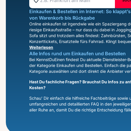
SUC
Standort z.B. Frankfurt am Main
Einkaufen & Bestellen im Internet: So klappt’
von Warenkorb bis Rückgabe
Online einkaufen ist irgendwie wie ein Spaziergang d
riesige Einkaufsstraße – nur dass du dabei in Joggi
Sofa sitzt und trotzdem alles findest: Zahnbürsten, S
Konzerttickets, Ersatzteile fürs Fahrrad. Klingt beque
Weiterlesen
Alle Infos rund um Einkaufen und Bestellen
Bei KennstDuEinen findest Du aktuelle Dienstleister-
der Kategorie Einkaufen und Bestellen. Einfach die p
Kategorie auswählen und dort direkt die Anbieter ver
Hast Du fachliche Fragen? Brauchst Du Infos zu an
Kosten?
Schau' Dir einfach die hilfreiche Fachbeiträge sowie 
umfangreichen und detaillierten FAQ in den jeweilige
aller Ruhe an, damit Du die richtige Entscheidung fäll