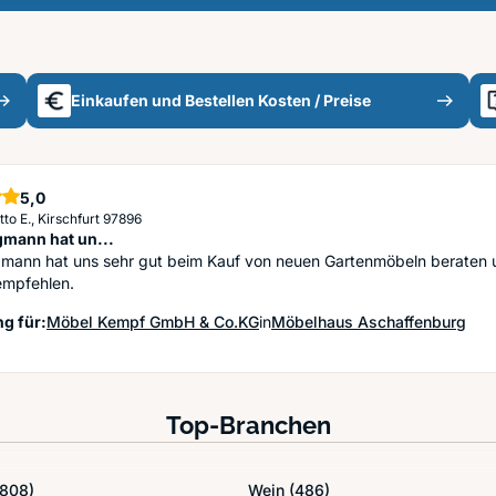
Einkaufen und Bestellen Kosten / Preise
5,0
Sterne
to E., Kirschfurt 97896
gmann hat un...
gmann hat uns sehr gut beim Kauf von neuen Gartenmöbeln beraten 
empfehlen.
g für:
Möbel Kempf GmbH & Co.KG
in
Möbelhaus Aschaffenburg
Top-Branchen
(808)
Wein
(486)