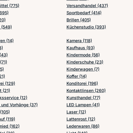
ittel
(775)
Versandhandel
(437)
695)
Sportbedarf
(414)
20)
Brillen
(405)
e
(549)
Küchenstudio
(393)
ren
(14)
Kamera
(118)
3)
Kaufhaus
(93)
(43)
Kindermode
(56)
(71)
Kinderschuhe
(23)
5)
Kinderwagen
(7)
21)
Koffer
(14)
rei
(129)
Konditorei
(196)
st
(21)
Kontaktlinsen
(260)
ksservice
(12)
Kunsthandel
(77)
n und Vorhänge
(37)
LED Lampen
(41)
(105)
Laser
(12)
auf
(119)
Lattenrost
(12)
mied
(162)
Lederwaren
(86)