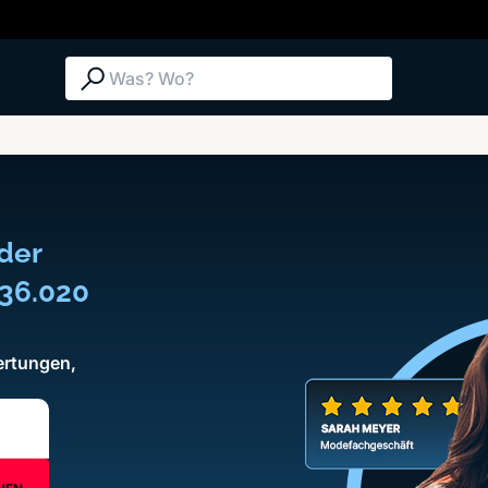
Suche: Was? Wo?
der
136.020
ertungen,