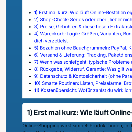
1) Erst mal kurz: Wie läuft Online-Bestellen e
2) Shop-Check: Seriös oder eher „lieber nich
3) Preise, Gebühren & diese fiesen Extrakost
4) Warenkorb-Logik: Größen, Varianten, Bu
dich verzettelst
5) Bezahlen ohne Bauchgrummeln: PayPal, Kl
6) Versand & Lieferung: Tracking, Paketdien
7) Wenn was schiefgeht: typische Probleme 
8) Rückgabe, Widerruf, Garantie: Was gilt w
9) Datenschutz & Kontosicherheit (ohne Par
10) Smarte Routinen: Listen, Preisalarme, Br
11) Kostenübersicht: Wofür zahlst du wirklich
1) Erst mal kurz: Wie läuft Onlin
Online-Shopping wirkt simpel: Produkt finden, in d