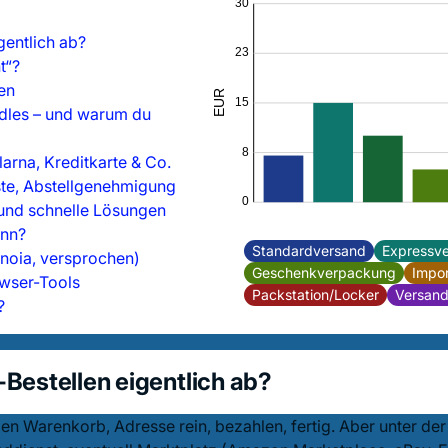
30
igentlich ab?
23
t“?
en
EUR
15
ndles – und warum du
8
arna, Kreditkarte & Co.
ste, Abstellgenehmigung
0
und schnelle Lösungen
ann?
Standardversand
Expressv
anoia, versprochen)
Geschenkverpackung
Impo
owser-Tools
Packstation/Locker
Versand
?
e-Bestellen eigentlich ab?
en Warenkorb, Adresse rein, bezahlen, fertig. Aber unter der 