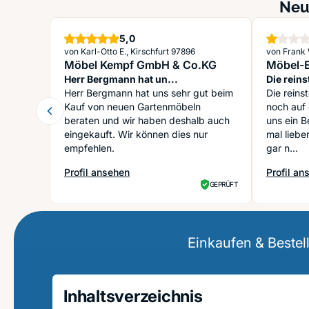
Neu
Sterne
5,0
von Karl-Otto E., Kirschfurt 97896
von Frank 
Möbel Kempf GmbH & Co.KG
Möbel-E
Herr Bergmann hat un...
Die reins
Herr Bergmann hat uns sehr gut beim
Die reins
Kauf von neuen Gartenmöbeln
noch auf ein
beraten und wir haben deshalb auch
uns ein B
eingekauft. Wir können dies nur
mal liebe
empfehlen.
gar n...
Profil ansehen
Profil an
: Möbel Kempf GmbH & Co.KG
: Möbel-E
GEPRÜFT
Einkaufen & Bestel
Inhaltsverzeichnis