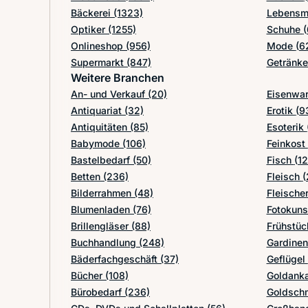
Bäckerei
(1323)
Lebensm
Optiker
(1255)
Schuhe
(
Onlineshop
(956)
Mode
(6
Supermarkt
(847)
Getränk
Weitere Branchen
An- und Verkauf
(20)
Eisenwa
Antiquariat
(32)
Erotik
(9
Antiquitäten
(85)
Esoterik
Babymode
(106)
Feinkost
Bastelbedarf
(50)
Fisch
(12
Betten
(236)
Fleisch
(
Bilderrahmen
(48)
Fleische
Blumenladen
(76)
Fotokun
Brillengläser
(88)
Frühstüc
Buchhandlung
(248)
Gardine
Bäderfachgeschäft
(37)
Geflügel
Bücher
(108)
Goldank
Bürobedarf
(236)
Goldsch