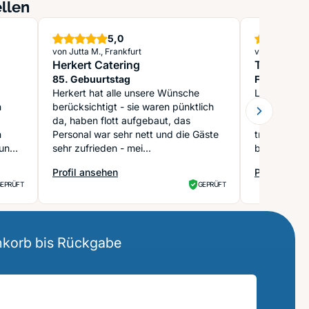
llen
Sterne
5,0
von Jutta M., Frankfurt
von Petra R.
Herkert Catering
Tabakstor
85. Gebuurtstag
Furchtbarer
Herkert hat alle unsere Wünsche
Lieferzeit v
h
berücksichtigt - sie waren pünktlich
bestellt am7
da, haben flott aufgebaut, das
Angebote ni
n
Personal war sehr nett und die Gäste
trotzdem ab
sund
sehr zufrieden - mei...
bestellt! Pe
Profil ansehen
Profil anse
: Herkert Catering
: Tabakstor
EPRÜFT
GEPRÜFT
enkorb bis Rückgabe