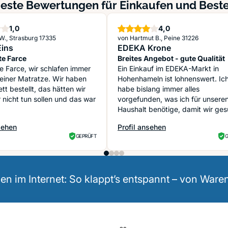
este Bewertungen für Einkaufen und Beste
Stern
Sterne
1,0
4,0
W., Strasburg 17335
von Hartmut B., Peine 31226
ins
EDEKA Krone
te Farce
Breites Angebot - gute Qualität
te Farce, wir schlafen immer
Ein Einkauf im EDEKA-Markt in
er Matratze. Wir haben
Hohenhameln ist lohnenswert. Ic
ett bestellt, das hätten wir
habe bislang immer alles
r nicht tun sollen und das war
vorgefunden, was ich für unsere
Haushalt benötige, damit wir ge
...
sehen
Profil ansehen
ins
: EDEKA Krone
GEPRÜFT
G
len im Internet: So klappt’s entspannt – von War