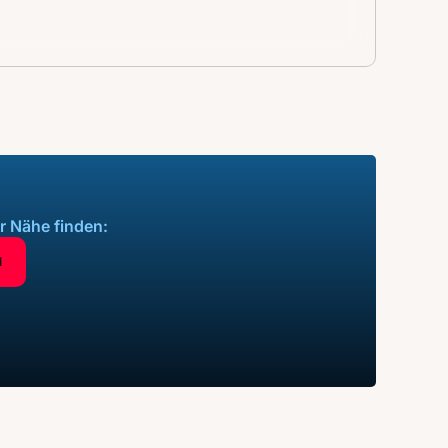
r Nähe finden:
N