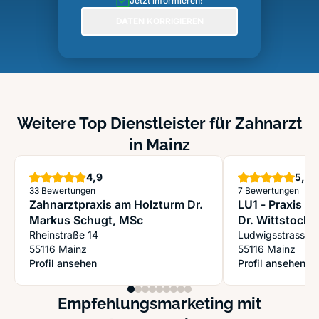
Jetzt informieren!
DATEN KORRIGIEREN
Weitere Top Dienstleister für Zahnarzt
in Mainz
Sterne
S
4,9
5,0
33 Bewertungen
7 Bewertungen
Zahnarztpraxis am Holzturm Dr.
LU1 - Praxis f
Markus Schugt, MSc
Dr. Wittstock
Rheinstraße 14
Ludwigsstrasse 
55116 Mainz
55116 Mainz
Profil ansehen
Profil ansehen
: Zahnarztpraxis am Holzturm Dr. Markus Schugt, MSc
: LU1 - Praxis fü
Empfehlungsmarketing mit