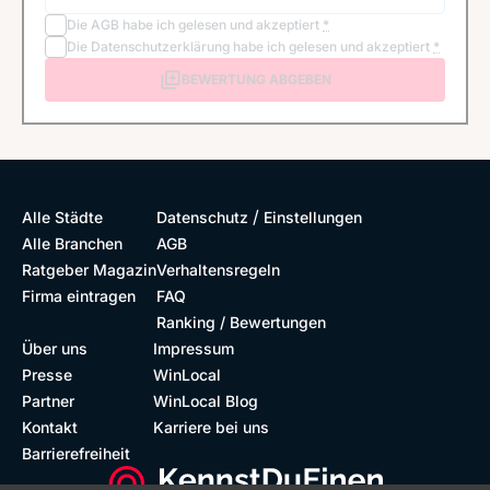
Die
AGB
habe ich gelesen und akzeptiert
*
Die
Datenschutzerklärung
habe ich gelesen und akzeptiert
*
BEWERTUNG ABGEBEN
/
Alle Städte
Datenschutz
Einstellungen
Alle Branchen
AGB
Ratgeber Magazin
Verhaltensregeln
Firma eintragen
FAQ
Ranking / Bewertungen
Über uns
Impressum
Presse
WinLocal
Partner
WinLocal Blog
Kontakt
Karriere bei uns
Barrierefreiheit