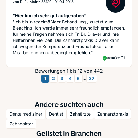
von
D. P., Mainz 55129
|
01.04.2015
“Hier bin ich sehr gut aufgehoben”
“Ich bin in regelmäßiger Behandlung , zuletzt zum
Bleaching. Ich werde immer sehr freundlich empfangen,
für meine Fragen nehmen sich Fr. Dr. Dilaver und ihre
Helferinnen viel Zeit. Die Zahnarztpraxis Dilaver kann
ich wegen der Kompetenz und Freundlichkeit aller
Mitarbeiterinnen unbedingt empfehlen.”
GEPRÜFT
Bewertungen 1 bis 12 von 442
...
1
2
3
4
5
37
Andere suchten auch
Dentalmediziner
Dentist
Zahnärzte
Zahnarztpraxis
Zahndoktor
Gelistet in Branchen