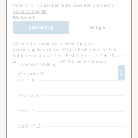
Noch mind. 50 Zeichen.
Bitte beachten Sie unsere
Verhaltensregeln
.
Google Recaptcha
Weiter mit
Gasteintrag
Google
Anmeldung
Wir veröffentlichen Deine Bewertung per
Aktivierungslink, den wir Dir per E-Mail senden. Nur
dafür benötigen wir Deine E-Mail-Adresse. Deine Daten
werden von uns nicht an Dritte weitergegeben.
Namensdarstellung
Vorname *
Nachname *
E-Mail *
Stadt / PLZ