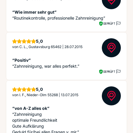
“Wie immer sehr gut”
“Routinekontrolle, professionelle Zahnreinigung”
GEPRÜFT
Sterne
5,0
von
C. L., Gustavsburg 65462
|
28.07.2015
“Positiv”
“Zahnreinigung, war alles perfekt.”
GEPRÜFT
Sterne
5,0
von
I. F., Nieder-Olm 55268
|
13.07.2015
“von A-Z alles ok”
“Zahnreinigung
optimale Freundlichkeit
Gute Aufklärung
Geduld für/bei allen Fragen v. mir.”