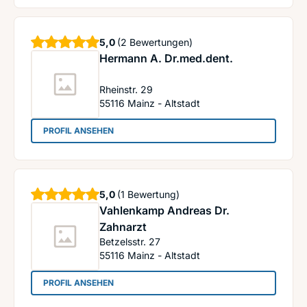
Sterne
5,0
(2 Bewertungen)
Hermann A. Dr.med.dent.
Rheinstr. 29
55116
Mainz - Altstadt
: Hermann A. Dr.med.dent.
PROFIL ANSEHEN
Sterne
5,0
(1 Bewertung)
Vahlenkamp Andreas Dr.
Zahnarzt
Betzelsstr. 27
55116
Mainz - Altstadt
: Vahlenkamp Andreas Dr. Zahnarzt
PROFIL ANSEHEN