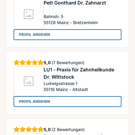
Pett Gonthard Dr. Zahnarzt
Bahnstr. 5
55128
Mainz - Bretzenheim
: Pett Gonthard Dr. Zahnarzt
PROFIL ANSEHEN
Sterne
5,0
(7 Bewertungen)
LU1 - Praxis für Zahnheilkunde
Dr. Wittstock
Ludwigsstrasse 1
55116
Mainz - Altstadt
: LU1 - Praxis für Zahnheilkunde Dr. Wittstock
PROFIL ANSEHEN
Sterne
5,0
(2 Bewertungen)