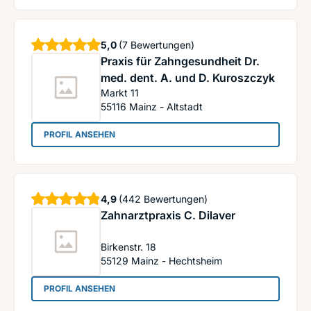
Sterne
5,0
(7 Bewertungen)
Praxis für Zahngesundheit Dr.
med. dent. A. und D. Kuroszczyk
Markt 11
55116
Mainz - Altstadt
: Praxis für Zahngesundheit Dr. med. dent. A. u
PROFIL ANSEHEN
Sterne
4,9
(442 Bewertungen)
Zahnarztpraxis C. Dilaver
Birkenstr. 18
55129
Mainz - Hechtsheim
: Zahnarztpraxis C. Dilaver
PROFIL ANSEHEN