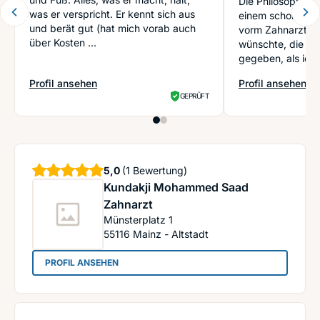
Die Philosophie de
was er verspricht. Er kennt sich aus
einem schon in de
und berät gut (hat mich vorab auch
vorm Zahnarzt z
über Kosten ...
wünschte, die Pra
gegeben, als ich 
Profil ansehen
Profil ansehen
: Gäbler Thomas
: Di Cristofano P
GEPRÜFT
Sterne
5,0
(1 Bewertung)
Kundakji Mohammed Saad
Zahnarzt
Münsterplatz 1
55116
Mainz - Altstadt
: Kundakji Mohammed Saad Zahnarzt
PROFIL ANSEHEN