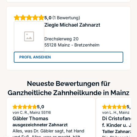
Sterne
5,0
(1 Bewertung)
Ziegle Michael Zahnarzt
Drechslerweg 20
55128
Mainz - Bretzenheim
: Ziegle Michael Zahnarzt
PROFIL ANSEHEN
Neueste Bewertungen für
Ganzheitliche Zahnheilkunde in Mainz
Sterne
S
5,0
5,0
von C. R., Mainz 55116
von L. H., Mainz 551
Gäbler Thomas
Di Cristofano 
ausgezeichneter Zahnarzt
f. Kinder u. Ju
Alles, was Dr. Gäbler sagt, hat Hand
Monjid Nicole
Toller Zahnarzt 
und Fuß. Alles, was er macht, hält,