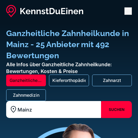
Men
Ganzheitliche Zahnheilkunde in
Mainz - 25 Anbieter mit 492
Bewertungen
Alle Infos über Ganzheitliche Zahnheilkunde:
Bewertungen, Kosten & Preise
Ganzheitliche
Kieferorthopädie
Zahnarzt
Zahnheilkunde
Zahnmedizin
SUCHEN
Standort z.B. Frankfurt am Main