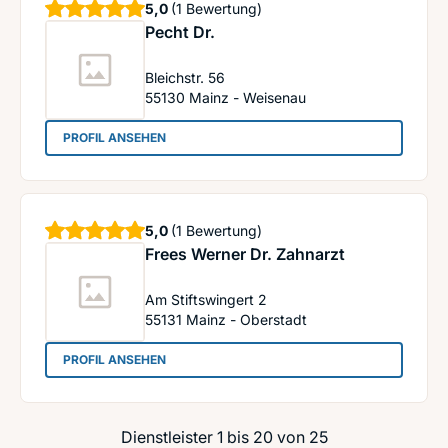
Sterne
5,0
(1 Bewertung)
Pecht Dr.
Bleichstr. 56
55130
Mainz - Weisenau
: Pecht Dr.
PROFIL ANSEHEN
Sterne
5,0
(1 Bewertung)
Frees Werner Dr. Zahnarzt
Am Stiftswingert 2
55131
Mainz - Oberstadt
: Frees Werner Dr. Zahnarzt
PROFIL ANSEHEN
Dienstleister 1 bis 20 von 25