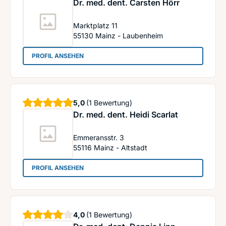
Dr. med. dent. Carsten Hörr
Marktplatz 11
55130
Mainz - Laubenheim
: Dr. med. dent. Carsten Hörr
PROFIL ANSEHEN
Sterne
5,0
(1 Bewertung)
Dr. med. dent. Heidi Scarlat
Emmeransstr. 3
55116
Mainz - Altstadt
: Dr. med. dent. Heidi Scarlat
PROFIL ANSEHEN
Sterne
4,0
(1 Bewertung)