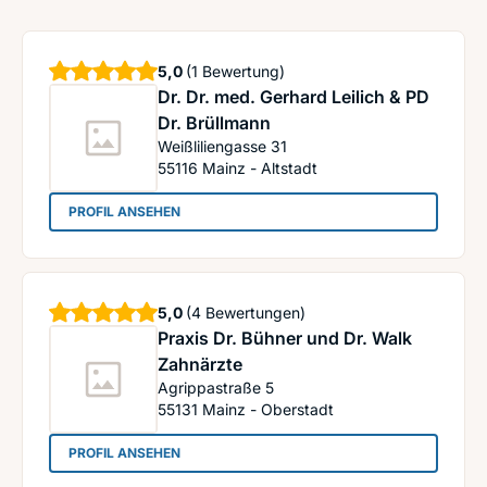
Sterne
5,0
(1 Bewertung)
Dr. Dr. med. Gerhard Leilich & PD
Dr. Brüllmann
Weißliliengasse 31
55116
Mainz - Altstadt
: Dr. Dr. med. Gerhard Leilich & PD Dr. Brüllmann
PROFIL ANSEHEN
Sterne
5,0
(4 Bewertungen)
Praxis Dr. Bühner und Dr. Walk
Zahnärzte
Agrippastraße 5
55131
Mainz - Oberstadt
: Praxis Dr. Bühner und Dr. Walk Zahnärzte
PROFIL ANSEHEN