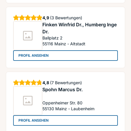
Sterne
4,9
(3 Bewertungen)
Finken Winfrid Dr., Humberg Inge
Dr.
Ballplatz 2
55116
Mainz - Altstadt
: Finken Winfrid Dr., Humberg Inge Dr.
PROFIL ANSEHEN
Sterne
4,8
(7 Bewertungen)
Spohn Marcus Dr.
Oppenheimer Str. 80
55130
Mainz - Laubenheim
: Spohn Marcus Dr.
PROFIL ANSEHEN