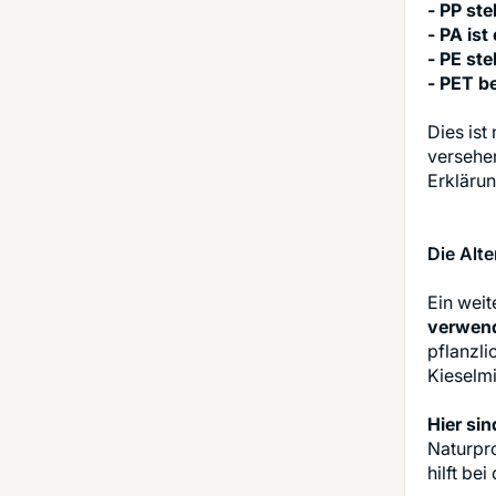
- PP ste
- PA is
- PE ste
- PET b
Dies ist
versehen
Erkläru
Die Alt
Ein weit
verwen
pflanzli
Kieselmi
Hier si
Naturpro
hilft bei