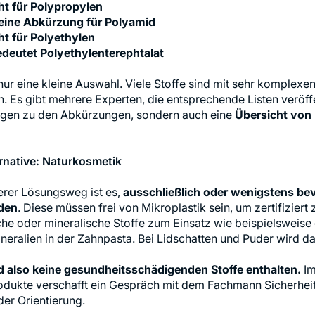
ht für Polypropylen
t eine Abkürzung für Polyamid
ht für Polyethylen
edeutet Polyethylenterephtalat
 nur eine kleine Auswahl. Viele Stoffe sind mit sehr kompl
. Es gibt mehrere Experten, die entsprechende Listen veröffe
ngen zu den Abkürzungen, sondern auch eine
Übersicht von
ernative: Naturkosmetik
erer Lösungsweg ist es,
ausschließlich oder wenigstens b
den
. Diese müssen frei von Mikroplastik sein, um zertifizier
che oder mineralische Stoffe zum Einsatz wie beispielsweis
neralien in der Zahnpasta. Bei Lidschatten und Puder wird da
nd also keine gesundheitsschädigenden Stoffe enthalten.
Im
dukte verschafft ein Gespräch mit dem Fachmann Sicherheit.
 der Orientierung.