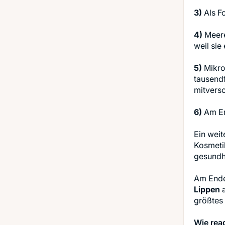
3)
Als Fo
4)
Meere
weil sie
5)
Mikrop
tausend
mitversc
6)
Am En
Ein weit
Kosmeti
gesundhe
Am Ende
Lippen
a
größtes 
Wie reag