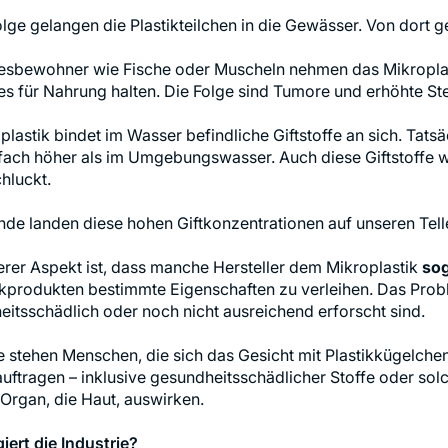
lge gelangen die Plastikteilchen in die Gewässer. Von dort ge
sbewohner wie Fische oder Muscheln nehmen das Mikroplastik
 es für Nahrung halten. Die Folge sind Tumore und erhöhte St
lastik bindet im Wasser befindliche Giftstoffe an sich. Tatsä
fach höher als im Umgebungswasser. Auch diese Giftstoff
hluckt.
de landen diese hohen Giftkonzentrationen auf unseren Tell
erer Aspekt ist, dass manche Hersteller dem Mikroplastik
sog
kprodukten bestimmte Eigenschaften zu verleihen. Das Probl
itsschädlich oder noch nicht ausreichend erforscht sind.
 stehen Menschen, die sich das Gesicht mit Plastikkügelch
uftragen – inklusive gesundheitsschädlicher Stoffe oder solc
Organ, die Haut, auswirken.
iert die Industrie?