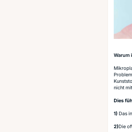
Warum i
Mikropla
Problem 
Kunststo
Dies füh
1)
Das in
2)
Die of