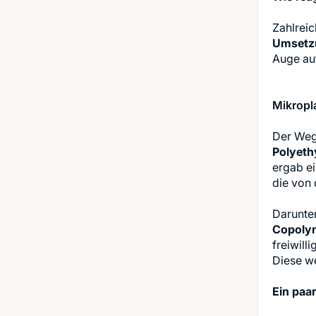
Zahlreic
Umsetzu
Auge auf
Mikropl
Der Weg 
Polyeth
ergab ei
die von 
Darunte
Copoly
freiwill
Diese we
Ein paar