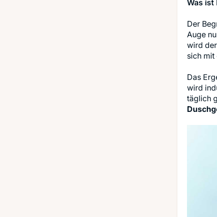
Was ist
Der Begr
Auge nur
wird der
sich mit
Das Erge
wird ind
täglich
Duschge