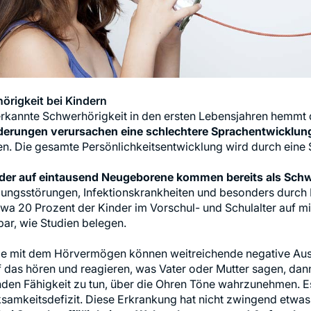
örigkeit bei Kindern
erkannte Schwerhörigkeit in den ersten Lebensjahren hemmt 
erungen verursachen eine schlechtere Sprachentwicklun
en. Die gesamte Persönlichkeitsentwicklung wird durch eine
nder auf eintausend Neugeborene kommen bereits als Schw
lungsstörungen, Infektionskrankheiten und besonders durch
etwa 20 Prozent der Kinder im Vorschul- und Schulalter auf
lbar, wie Studien belegen.
e mit dem Hörvermögen können weitreichende negative Aus
f das hören und reagieren, was Vater oder Mutter sagen, dann 
en Fähigkeit zu tun, über die Ohren Töne wahrzunehmen. Es
amkeitsdefizit. Diese Erkrankung hat nicht zwingend etwas 