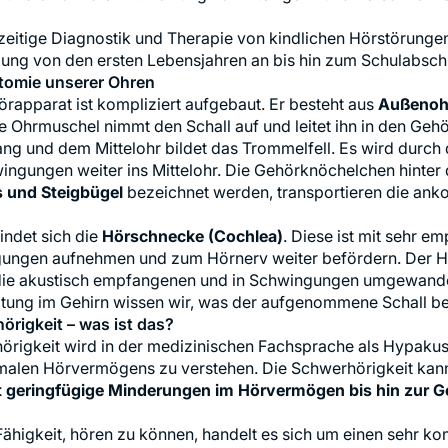
zeitige Diagnostik und Therapie von kindlichen Hörstörungen
tomie unserer Ohren
rapparat ist kompliziert aufgebaut. Er besteht aus
Außenohr
e Ohrmuschel nimmt den Schall auf und leitet ihn in den Ge
g und dem Mittelohr bildet das Trommelfell. Es wird durch 
ingungen weiter ins Mittelohr. Die Gehörknöchelchen hinter
und Steigbügel
bezeichnet werden, transportieren die an
indet sich die
Hörschnecke (Cochlea)
. Diese ist mit sehr e
ungen aufnehmen und zum Hörnerv weiter befördern. Der Hö
die akustisch empfangenen und in Schwingungen umgewandelt
örigkeit – was ist das?
rigkeit wird in der medizinischen Fachsprache als Hypakusi
malen Hörvermögens zu verstehen. Die Schwerhörigkeit kann
 geringfügige Minderungen im Hörvermögen bis hin zur Ge
Fähigkeit, hören zu können, handelt es sich um einen sehr k