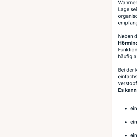
Wahrneh
Lage se
organis
empfang
Neben d
Hörmind
Funktio
häufig 
Bei der
einfach
verstopft
Es kann
ei
ei
ei