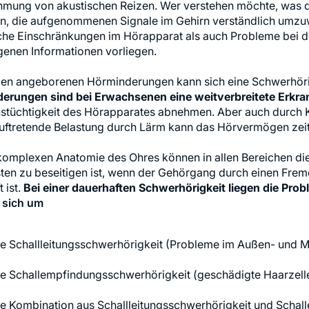
mung von akustischen Reizen. Wer verstehen möchte, was di
in, die aufgenommenen Signale im Gehirn verständlich umz
che Einschränkungen im Hörapparat als auch Probleme bei de
enen Informationen vorliegen.
en angeborenen Hörminderungen kann sich eine Schwerhörig
erungen sind bei Erwachsenen eine weitverbreitete Erkr
nstüchtigkeit des Hörapparates abnehmen. Aber auch durch K
auftretende Belastung durch Lärm kann das Hörvermögen zei
 komplexen Anatomie des Ohres können in allen Bereichen di
sten zu beseitigen ist, wenn der Gehörgang durch einen Fr
 ist.
Bei einer dauerhaften Schwerhörigkeit liegen die Prob
 sich um
ne Schallleitungsschwerhörigkeit (Probleme im Außen- und Mi
ne Schallempfindungsschwerhörigkeit (geschädigte Haarzell
ne Kombination aus Schallleitungsschwerhörigkeit und Scha