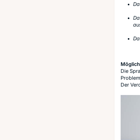
Da
Da
au
Da
Möglich
Die Spra
Probleme
Der Ver