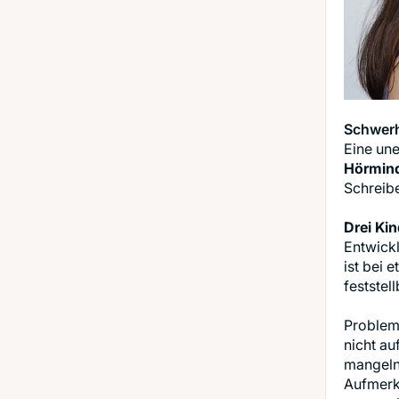
Schwerh
Eine un
Hörmind
Schreib
Drei Ki
Entwick
ist bei 
feststel
Problem
nicht au
mangelnd
Aufmerks