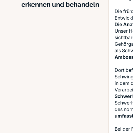
erkennen und behandeln
Die früh
Die Ana
Unser Hö
sichtbar
Gehörgan
als Schw
Amboss 
Dort bef
Schwing
in dem 
Schwerh
Schwerhö
des nor
umfasst
Bei der 