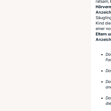
ratsam,
Hörver
Anzeich
Säugling
Kind die
einer no
Eltern 
Anzeich
Da
Fam
Da
Da
an
Da
die