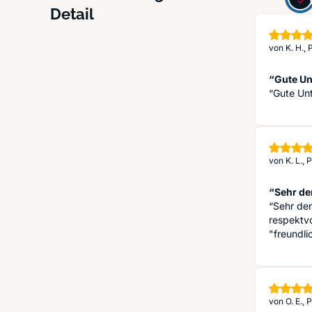
Detail
von
K. H.,
“Gute Un
“Gute Un
von
K. L.,
“Sehr de
“Sehr de
respektv
"freundli
von
O. E.,