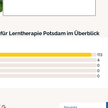
 für Lerntherapie Potsdam im Überblick
113
4
0
0
0
Sortierung