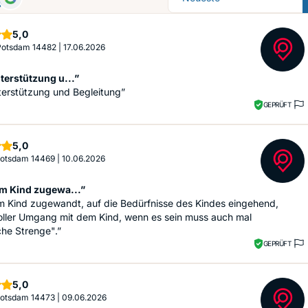
Sterne
5,0
 Potsdam 14482
|
17.06.2026
terstützung u...”
terstützung und Begleitung”
GEPRÜFT
Sterne
5,0
 Potsdam 14469
|
10.06.2026
m Kind zugewa...”
m Kind zugewandt, auf die Bedürfnisse des Kindes eingehend,
oller Umgang mit dem Kind, wenn es sein muss auch mal
che Strenge".”
GEPRÜFT
Sterne
5,0
 Potsdam 14473
|
09.06.2026