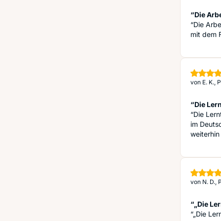
“Die Arb
“Die Arb
mit dem F
von
E. K.,
“Die Lern
“Die Ler
im Deutsc
weiterhi
von
N. D.,
“„Die Ler
“„Die Ler