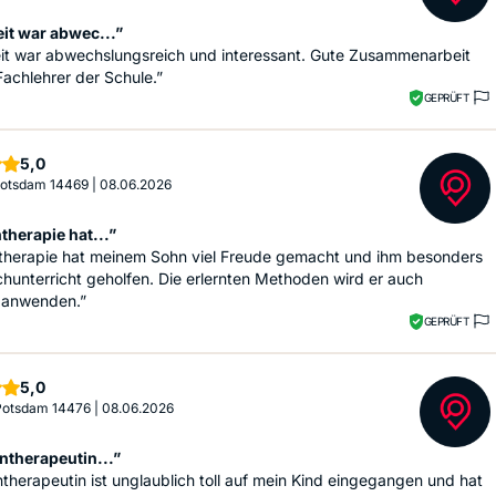
eit war abwec...”
eit war abwechslungsreich und interessant. Gute Zusammenarbeit
achlehrer der Schule.”
GEPRÜFT
Sterne
5,0
 Potsdam 14469
|
08.06.2026
therapie hat...”
ntherapie hat meinem Sohn viel Freude gemacht und ihm besonders
hunterricht geholfen. Die erlernten Methoden wird er auch
n anwenden.”
GEPRÜFT
Sterne
5,0
 Potsdam 14476
|
08.06.2026
ntherapeutin...”
ntherapeutin ist unglaublich toll auf mein Kind eingegangen und hat