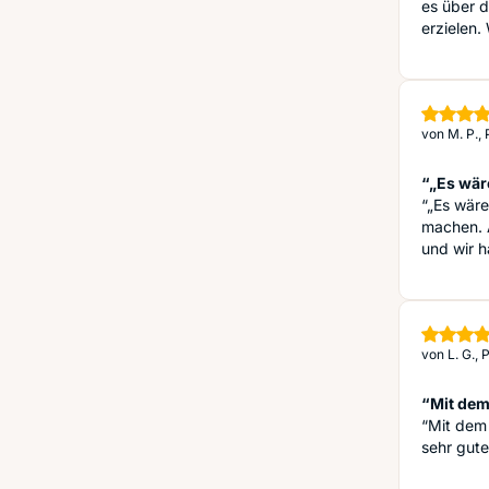
es über d
erzielen.
von
M. P.,
“„Es wäre
“„Es wäre
machen. 
und wir h
von
L. G.,
“Mit dem
“Mit dem 
sehr gut