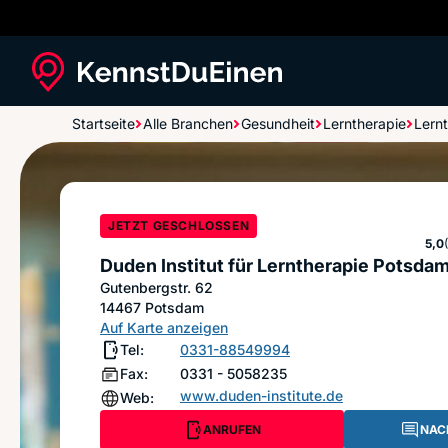
Startseite
Alle Branchen
Gesundheit
Lerntherapie
Lern
Duden Institut für Lerntherapie Potsdam
JETZT GESCHLOSSEN
Ste
5,0
Duden Institut für Lerntherapie Potsda
Gutenbergstr. 62
14467
Potsdam
Auf Karte anzeigen
Tel:
0331-88549994
Fax:
0331 - 5058235
www.duden-institute.de
Web:
ANRUFEN
NAC