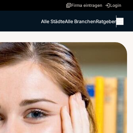
Firma eintragen
Login
Alle Städte
Alle Branchen
Ratgeber
Menü 
ANRUFEN
NACHRICHT