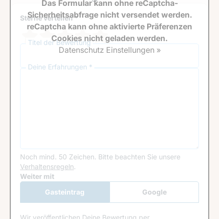
Das Formular kann ohne reCaptcha-
Sicherheitsabfrage nicht versendet werden.
Sterne verteilen *
reCaptcha kann ohne aktivierte Präferenzen
Cookies nicht geladen werden.
Titel der Bewertung
Datenschutz Einstellungen »
Deine Erfahrungen *
Noch mind. 50 Zeichen.
Bitte beachten Sie unsere
Verhaltensregeln
.
Google Recaptcha
Weiter mit
Gasteintrag
Google
Anmeldung
Wir veröffentlichen Deine Bewertung per