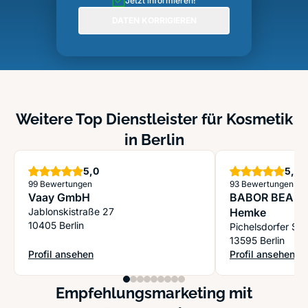
Jetzt informieren!
DATEN KORRIGIEREN
Weitere Top Dienstleister für Kosmetik
in Berlin
Sterne
S
5,0
5,0
99 Bewertungen
93 Bewertungen
Vaay GmbH
BABOR BEAUTY
Jablonskistraße 27
Hemke
10405 Berlin
Pichelsdorfer Str
13595 Berlin
Profil ansehen
Profil ansehen
: Vaay GmbH
: BABOR BEAUTY
Empfehlungsmarketing mit