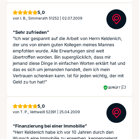
Sterne
5,0
von
I. B., Simmerath 51252
|
02.07.2009
“Sehr zufrieden”
“Ich war gespannt auf die Arbeit von Herrn Keldenich,
der uns von einem guten Kollegen meines Mannes
empfohlen wurde. Alle Erwartungen sind weit
übertroffen worden. Bin superglücklich, dass mir
jemand diese Dinge in einfachen Worten erklärt hat und
das es sich um jemanden handelt, dem ich mein
Vertrauen schenken kann. Ist für jeden wichtig, der mit
Geld zu tun hat!”
GEPRÜFT
Sterne
5,0
von
T. P., Vettweiß 52391
|
25.04.2009
“Finanzierung bei einer Immobilie”
“Herr Keldenich habe ich vor 10 Jahren durch den
Wunsch eine Immobilie zu erwerben, kennengelernt.