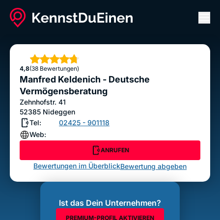
Men
Manfred Keldenich - Deutsche
Vermögensberatung
Sterne
4,8
(38 Bewertungen)
ANRUFEN
Manfred Keldenich - Deutsche
Bewertung abgeben
Vermögensberatung
Zehnhofstr. 41
52385
Nideggen
Tel:
02425 - 901118
Web:
ANRUFEN
Bewertungen im Überblick
Bewertung abgeben
Ist das Dein Unternehmen?
PREMIUM-PROFIL AKTIVIEREN