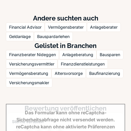
Andere suchten auch
Financial Advisor
Vermögensberater
Anlageberater
Geldanlage
Bauspardarlehen
Gelistet in Branchen
Finanzberater Nideggen
Anlageberatung
Bausparen
Versicherungsvermittler
Finanzdienstleistungen
Vermögensberatung
Altersvorsorge
Baufinanzierung
Versicherungsmakler
Bewertung veröffentlichen
Das Formular kann ohne reCaptcha-
Sicherheitsabfrage nicht versendet werden.
Sterne verteilen *
reCaptcha kann ohne aktivierte Präferenzen