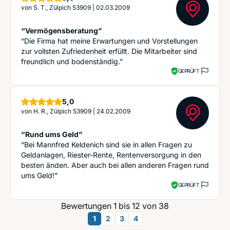
von
S. T., Zülpich 53909
|
02.03.2009
“Vermögensberatung”
“Die Firma hat meine Erwartungen und Vorstellungen
zur vollsten Zufriedenheit erfüllt. Die Mitarbeiter sind
freundlich und bodenständig.”
GEPRÜFT
Sterne
5,0
von
H. R., Zülpich 53909
|
24.02.2009
“Rund ums Geld”
“Bei Mannfred Keldenich sind sie in allen Fragen zu
Geldanlagen, Riester-Rente, Rentenversorgung in den
besten änden. Aber auch bei allen anderen Fragen rund
ums Geld!”
GEPRÜFT
Bewertungen 1 bis 12 von 38
1
2
3
4