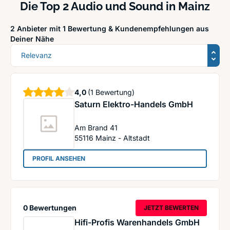
Die Top 2 Audio und Sound in Mainz
2 Anbieter mit 1 Bewertung &
Kundenempfehlungen aus
Deiner Nähe
Sortierung
Sterne
4,0
(1 Bewertung)
Saturn Elektro-Handels GmbH
Am Brand 41
55116
Mainz - Altstadt
: Saturn Elektro-Handels GmbH
PROFIL ANSEHEN
0 Bewertungen
JETZT BEWERTEN
Hifi-Profis Warenhandels GmbH