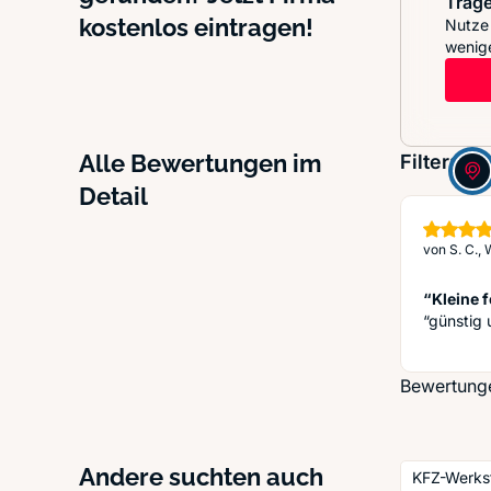
Trage
kostenlos eintragen!
Nutze 
wenige
Alle Bewertungen im
Filter:
Detail
von
S. C.,
“Kleine 
“günstig
Bewertungen
Andere suchten auch
KFZ-Werks