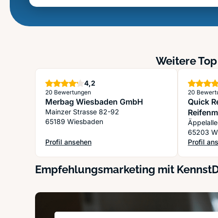
Weitere Top
Sterne
4,2
20 Bewertungen
20 Bewert
Merbag Wiesbaden GmbH
Quick R
Mainzer Strasse 82-92
Reifen
65189 Wiesbaden
Äppelall
65203 W
Profil ansehen
Profil an
: Merbag Wiesbaden GmbH
: Quick R
Empfehlungsmarketing mit Kennst