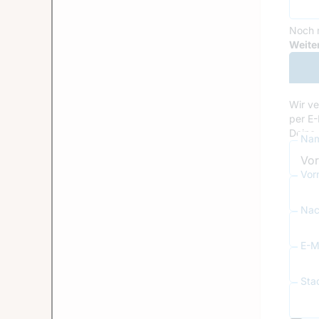
Noch 
Goog
Weiter
Wir ve
per E-
Deine 
Nam
Vor
Nac
E-Ma
Sta