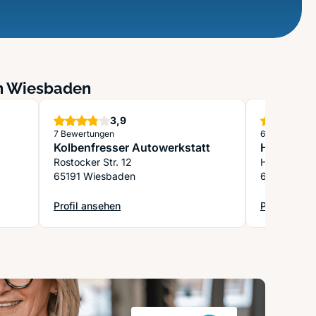
in Wiesbaden
Sterne
3,9
7 Bewertungen
6 Bewertung
s
Kolbenfresser Autowerkstatt
Heinz Sch
Rostocker Str. 12
Hellmundstr
65191 Wiesbaden
65183 Wie
Profil ansehen
Profil anse
tze
: Kolbenfresser Autowerkstatt
: Heinz Sch