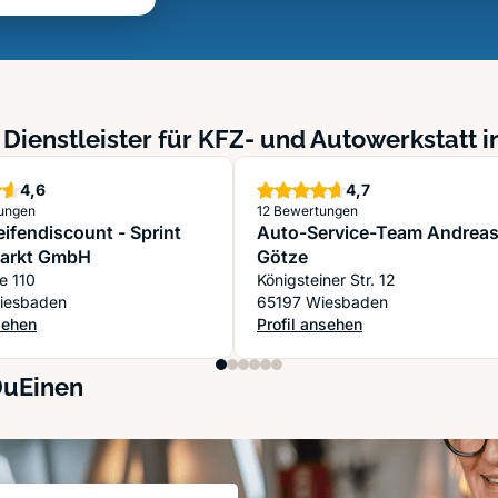
 Dienstleister für KFZ- und Autowerkstatt 
Sterne
Sterne
4,6
4,7
ungen
12 Bewertungen
eifendiscount - Sprint
Auto-Service-Team Andrea
markt GmbH
Götze
ee 110
Königsteiner Str. 12
iesbaden
65197 Wiesbaden
sehen
Profil ansehen
eifendiscount - Sprint Reifenmarkt GmbH
: Auto-Service-Team Andreas Gö
DuEinen