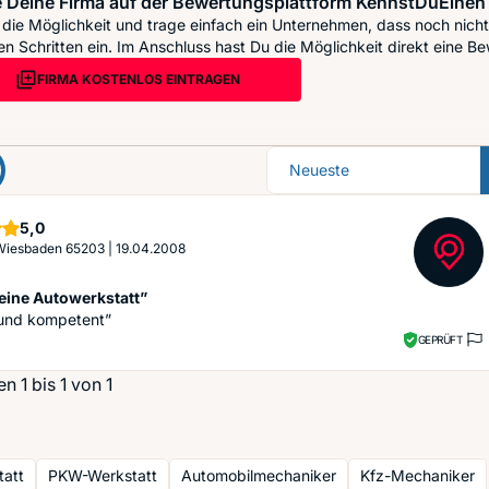
 Deine Firma auf der Bewertungsplattform KennstDuEinen 
die Möglichkeit und trage einfach ein Unternehmen, dass noch nicht 
n Schritten ein. Im Anschluss hast Du die Möglichkeit direkt eine Be
FIRMA KOSTENLOS EINTRAGEN
Sortierung
Sterne
5,0
 Wiesbaden 65203
|
19.04.2008
feine Autowerkstatt”
 und kompetent”
GEPRÜFT
 1 bis 1 von 1
tatt
PKW-Werkstatt
Automobilmechaniker
Kfz-Mechaniker