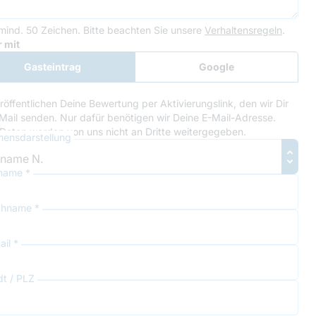
mind. 50 Zeichen.
Bitte beachten Sie unsere
Verhaltensregeln
.
le Recaptcha
 mit
Gasteintrag
Google
Anmeldung
röffentlichen Deine Bewertung per Aktivierungslink, den wir Dir
Mail senden. Nur dafür benötigen wir Deine E-Mail-Adresse.
Daten werden von uns nicht an Dritte weitergegeben.
ensdarstellung
name *
hname *
il *
dt / PLZ