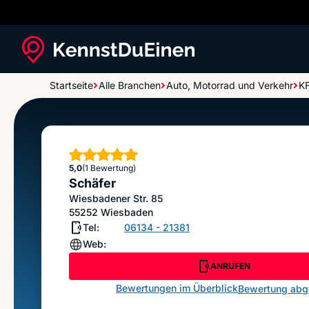
Startseite
Alle Branchen
Auto, Motorrad und Verkehr
KF
Schäfer
Sterne
5,0
(1 Bewertung)
Schäfer
Wiesbadener Str. 85
55252
Wiesbaden
Tel:
06134 - 21381
Web:
ANRUFEN
Bewertungen im Überblick
Bewertung ab