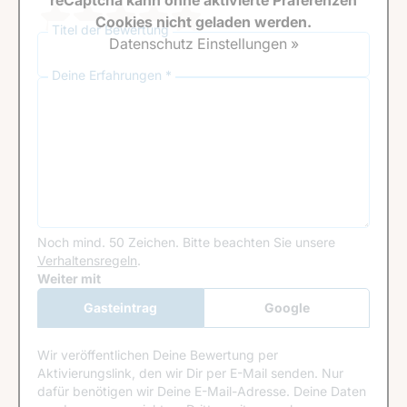
reCaptcha kann ohne aktivierte Präferenzen
Cookies nicht geladen werden.
Titel der Bewertung
Datenschutz Einstellungen »
Deine Erfahrungen *
Noch mind. 50 Zeichen.
Bitte beachten Sie unsere
Verhaltensregeln
.
Google Recaptcha
Weiter mit
Gasteintrag
Google
Anmeldung
Wir veröffentlichen Deine Bewertung per
Aktivierungslink, den wir Dir per E-Mail senden. Nur
dafür benötigen wir Deine E-Mail-Adresse. Deine Daten