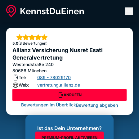
Men
Allianz Versicherung Nusret Esati
Generalvertretung
Sterne
5,0
(8 Bewertungen)
ANRUFEN
Allianz Versicherung Nusret Esati
Bewertung abgeben
Generalvertretung
Westendstraße 240
80686
München
Tel:
089 - 78029170
Web:
vertretung.allianz.de
ANRUFEN
Bewertungen im Überblick
Bewertung abgeben
Ist das Dein Unternehmen?
PREMIUM-PROFIL AKTIVIEREN