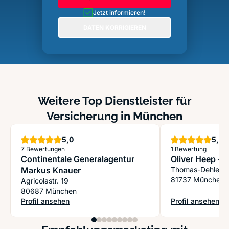
Jetzt informieren!
DATEN KORRIGIEREN
Weitere Top Dienstleister für
Versicherung in München
Sterne
S
5,0
5,0
7 Bewertungen
1 Bewertung
Continentale Generalagentur
Oliver Heep - 
Markus Knauer
Thomas-Dehler-S
81737 München
Agricolastr. 19
80687 München
Profil ansehen
Profil ansehen
: Continentale Generalagentur Markus Knauer
: Oliver Heep - d