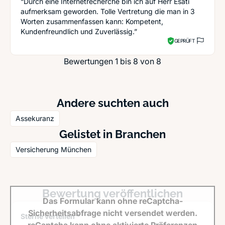
“Durch eine Internetrecherche bin ich auf Herr Esati
aufmerksam geworden. Tolle Vertretung die man in 3
Worten zusammenfassen kann: Kompetent,
Kundenfreundlich und Zuverlässig.”
GEPRÜFT
Bewertungen 1 bis 8 von 8
Andere suchten auch
Assekuranz
Gelistet in Branchen
Versicherung München
Bewertung veröffentlichen
Das Formular kann ohne reCaptcha-
Sicherheitsabfrage nicht versendet werden.
Sterne verteilen *