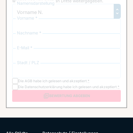
werden von uns nicht an Dritte weitergegeben.
Namensdarstellung
Vorname *
Nachname *
E-Mail *
Stadt / PLZ
Die
AGB
habe ich gelesen und akzeptiert
*
Die
Datenschutzerklärung
habe ich gelesen und akzeptiert
*
BEWERTUNG ABGEBEN