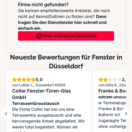
Firma nicht gefunden?
Sie kennen empfehlenswerte Anbieter, die noch
nicht auf KennstDuEinen zu finden sind?
Dann
tragen Sie den Dienstleister hier schnell und
einfach ein.
FIRMA KOSTENLOS EINTRAGEN
Neueste Bewertungen für Fenster in
Düsseldorf
Sterne
S
5,0
2,0
von Lothar L., Düsseldorf 40625
von Gitta R., Düssel
Colter Fenster-Türen-Glas
Franke & Boru
GmbH
extrem unzuverl
ie Terminabsprac
Terrassentüraustausch
Franke & Borucki 
Die Firma Colter hat bei uns eine
äußerst schwieri
Terrassentür ausgetauscht und eine
zugesagte Termin
hervorragende Arbeit abgeliefert. Wir
ohne vorherige Ab
waren total begeistert. Können wir