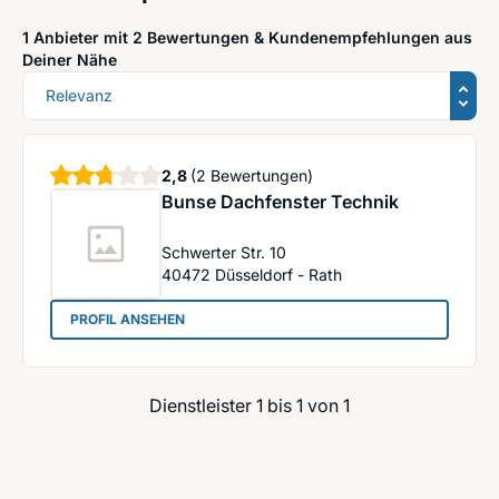
1 Anbieter mit 2 Bewertungen &
Kundenempfehlungen aus
Deiner Nähe
Sortierung
Sterne
2,8
(2 Bewertungen)
Bunse Dachfenster Technik
Schwerter Str. 10
40472
Düsseldorf - Rath
: Bunse Dachfenster Technik
PROFIL ANSEHEN
Dienstleister 1 bis 1 von 1