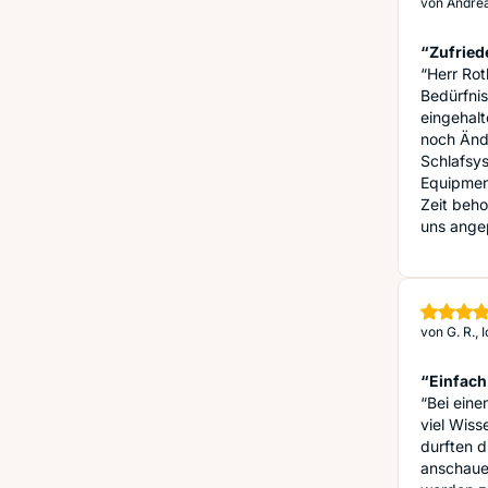
von
Andrea
“Zufried
“Herr Rot
Bedürfnis
eingehalt
noch Änd
Schlafsy
Equipmen
Zeit beh
uns angep
von
G. R.,
“Einfach
“Bei eine
viel Wiss
durften d
anschaue