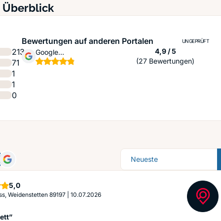
 Überblick
Bewertungen auf anderen Portalen
UNGEPRÜFT
Sternen
213
4,9 / 5
Google
(27 Bewertungen)
71
Unternehmensprofil
1
1
0
Sortierung
Sterne
5,0
ss, Weidenstetten 89197
|
10.07.2026
ett”