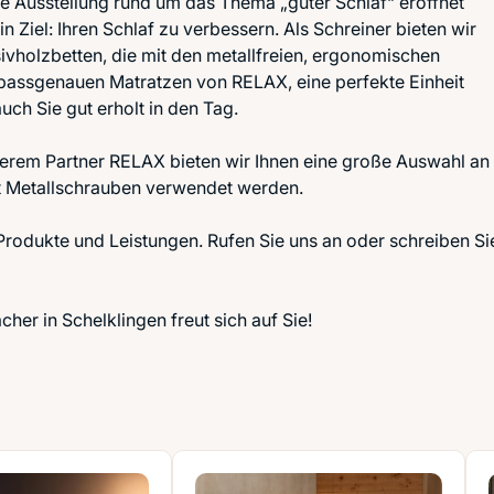
re Ausstellung rund um das Thema „guter Schlaf“ eröffnet
n Ziel: Ihren Schlaf zu verbessern. Als Schreiner bieten wir
vholzbetten, die mit den metallfreien, ergonomischen
passgenauen Matratzen von RELAX, eine perfekte Einheit
auch Sie gut erholt in den Tag.
rem Partner RELAX bieten wir Ihnen eine große Auswahl an
tt Metallschrauben verwendet werden.
 Produkte und Leistungen. Rufen Sie uns an oder schreiben Si
er in Schelklingen freut sich auf Sie!