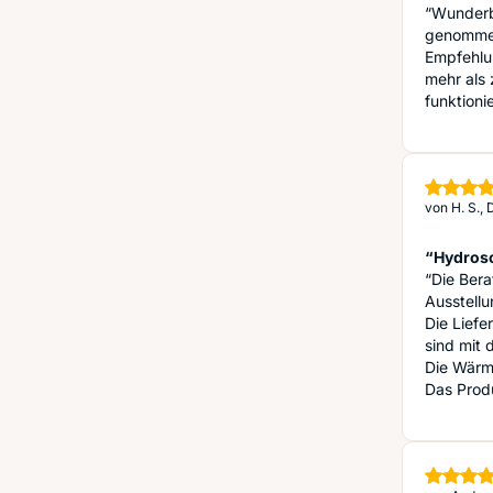
“Wunderba
genommen
Empfehlu
mehr als 
funktionie
von
H. S.,
“Hydros
“Die Ber
Ausstell
Die Liefe
sind mit 
Die Wärme
Das Produ