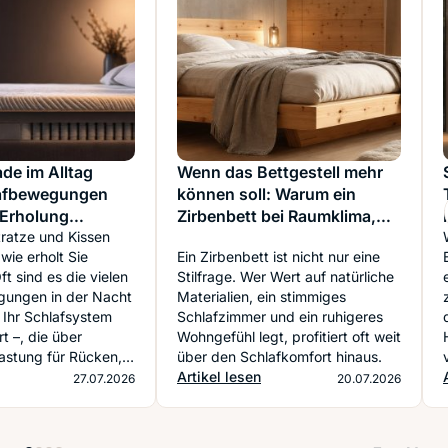
de im Alltag
Wenn das Bettgestell mehr
lafbewegungen
können soll: Warum ein
 Erholung
Zirbenbett bei Raumklima,
n
tratze und Kissen
Ruhe und Alltag doppelt
wie erholt Sie
Ein Zirbenbett ist nicht nur eine
punktet
t sind es die vielen
Stilfrage. Wer Wert auf natürliche
gungen in der Nacht
Materialien, ein stimmiges
 Ihr Schlafsystem
Schlafzimmer und ein ruhigeres
t –, die über
Wohngefühl legt, profitiert oft weit
astung für Rücken,
über den Schlafkomfort hinaus.
d Becken
Artikel lesen
27.07.2026
20.07.2026