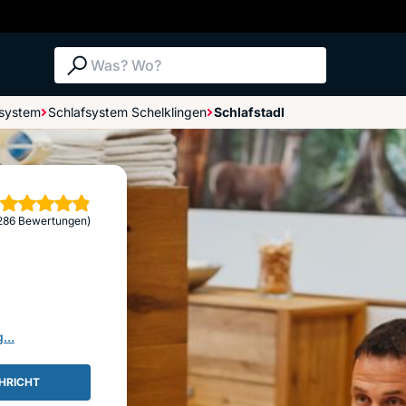
Suche: Was? Wo?
fsystem
Schlafsystem Schelklingen
Schlafstadl
Bewertungen im Überblick
Bewertung abgeben
rne
286 Bewertungen)
...
HRICHT