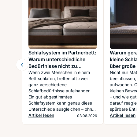
Schlafsystem im Partnerbett:
Warum gera
Warum unterschiedliche
kleine Sch
Bedürfnisse nicht zu
über große
Kompromissnächten führen
Wenn zwei Menschen in einem
entscheide
Nicht nur Ma
Bett schlafen, treffen oft zwei
beeinflussen, 
müssen
ganz verschiedene
aufwachen. Of
Schlafbedürfnisse aufeinander.
kleinen Bewe
Ein gut abgestimmtes
– und wie gut
Schlafsystem kann genau diese
darauf reagier
Unterschiede ausgleichen – ohne
spürbare Entl
dass einer von beiden dauerhaft
Artikel lesen
Schultern un
Artikel lesen
03.08.2026
nachgeben muss.
entscheiden.