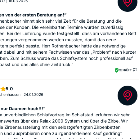
 O.
|
16.03.2026
en von der ersten Beratung an!”
henbacher nimmt sich sehr viel Zeit für die Beratung und die
se der Kunden. Die vereinbarten Termine wurden zuverlässig
en. Bei der Lieferung wurde festgestellt, dass am vorhandenen Bett
erungen vorgenommen werden mussten, damit das neue
stem perfekt passte. Herr Rothenbacher hatte das notwendige
t dabei und mit seinem Fachwissen war das „Problem“ nach kurzer
oben. Zum Schluss wurde das Schlafsystem noch professionell auf
asst und das alles ohne Zeitdruck.”
GEPRÜFT
Sterne
5,0
 Ichenhausen
|
24.01.2026
 nur Daumen hoch!!!”
m unverbindlichen Schlafvortrag im Schlafstadl erfuhren wir sehr
enswertes über das Relax 2000 System und über die Zirbe. Wir
ie Zirbenausstellung mit den selbstgefertigten Zirbenbetten
n und ausprobieren ohne zu irgendendeinem Kauf gedrängt