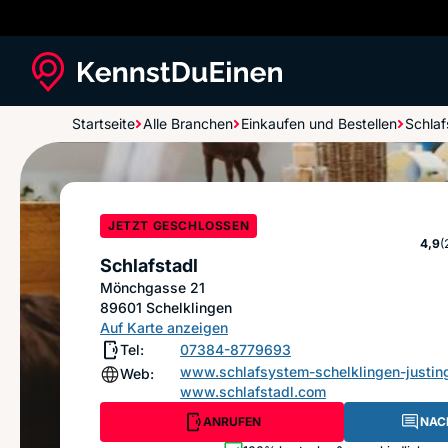
Startseite
Alle Branchen
Einkaufen und Bestellen
Schla
Schlafstadl
JETZT GESCHLOSSEN
Ste
4,9
(
Schlafstadl
Mönchgasse 21
89601
Schelklingen
Auf Karte anzeigen
Tel:
07384-8779693
www.schlafsystem-schelklingen-justing
Web:
www.schlafstadl.com
ANRUFEN
NAC