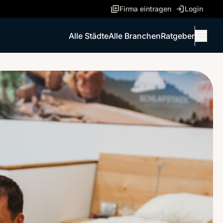
Firma eintragen
Login
Alle Städte
Alle Branchen
Ratgeber
Menü 
ANRUFEN
NACHRICHT