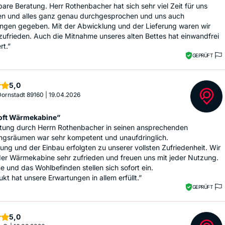
re Beratung. Herr Rothenbacher hat sich sehr viel Zeit für uns
 und alles ganz genau durchgesprochen und uns auch
ngen gegeben. Mit der Abwicklung und der Lieferung waren wir
zufrieden. Auch die Mitnahme unseres alten Bettes hat einwandfrei
rt.”
GEPRÜFT
Sterne
5,0
 Dornstadt 89160
|
19.04.2026
oft Wärmekabine”
atung durch Herrn Rothenbacher in seinen ansprechenden
ungsräumen war sehr kompetent und unaufdringlich.
rung und der Einbau erfolgten zu unserer vollsten Zufriedenheit. Wir
der Wärmekabine sehr zufrieden und freuen uns mit jeder Nutzung.
 und das Wohlbefinden stellen sich sofort ein.
kt hat unsere Erwartungen in allem erfüllt.”
GEPRÜFT
Sterne
5,0