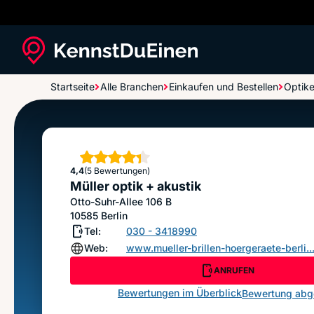
Startseite
Alle Branchen
Einkaufen und Bestellen
Optike
Müller optik + akustik
Sterne
4,4
(5 Bewertungen)
Müller optik + akustik
Otto-Suhr-Allee 106 B
10585
Berlin
Tel:
030 - 3418990
Web:
www.mueller-brillen-hoergeraete-berli..
ANRUFEN
Bewertungen im Überblick
Bewertung ab