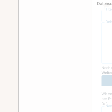
Datensc
Tit
Dei
Noch 
Goog
Weiter
Wir ve
per E-
Deine 
Nam