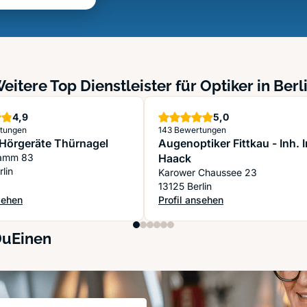
eitere Top Dienstleister für Optiker in Berl
Sterne
Sterne
4,9
5,0
tungen
143 Bewertungen
 Hörgeräte Thürnagel
Augenoptiker Fittkau - Inh. 
Damm 83
Haack
lin
Karower Chaussee 23
13125 Berlin
sehen
Profil ansehen
 Hörgeräte Thürnagel
: Augenoptiker Fittkau - Inh. Ina
DuEinen