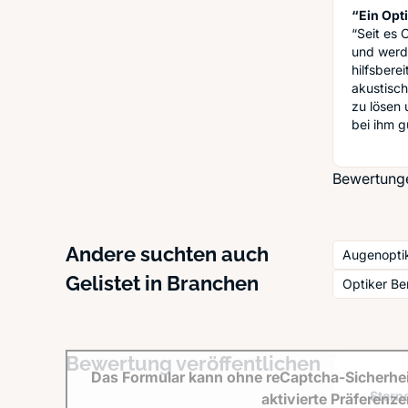
“Ein Opt
“Seit es 
und werde
hilfsbere
akustisch
zu lösen 
bei ihm g
Bewertunge
Andere suchten auch
Augenopti
Gelistet in Branchen
Optiker Ber
Bewertung veröffentlichen
Das Formular kann ohne reCaptcha-Sicherhei
Sterne
aktivierte Präferenz