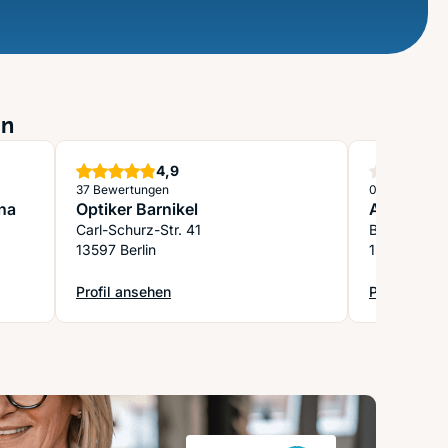
in
Sterne
4,9
37 Bewertungen
0 Bewertung
Ina
Optiker Barnikel
Augenopti
Carl-Schurz-Str. 41
Breitestraß
13597 Berlin
13187 Berlin
Profil ansehen
Profil anse
 Haack
: Optiker Barnikel
: Augenopti