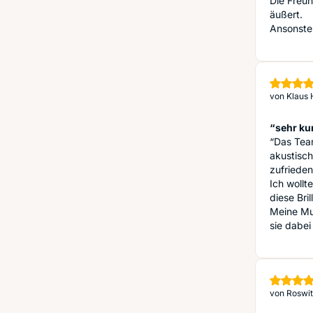
Die Freun
äußert.
Ansonsten
von
Klaus 
“sehr ku
“Das Team
akustisc
zufriede
Ich wollt
diese Bri
Meine Mut
sie dabei
von
Roswit