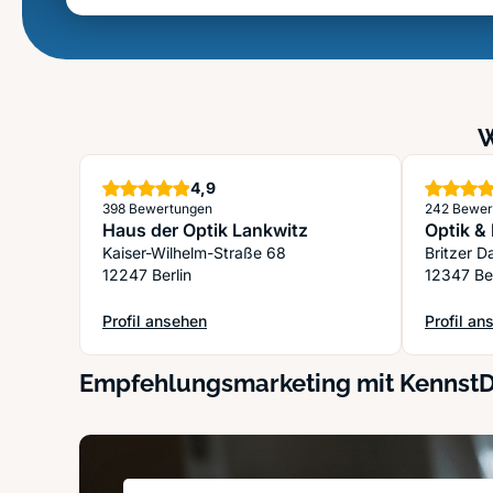
W
Sterne
4,9
398 Bewertungen
242 Bewer
Haus der Optik Lankwitz
Optik &
Kaiser-Wilhelm-Straße 68
Britzer 
12247 Berlin
12347 Ber
Profil ansehen
Profil an
: Haus der Optik Lankwitz
: Optik &
Empfehlungsmarketing mit Kennst