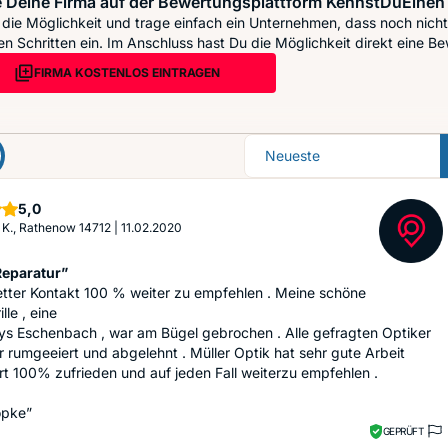
 Deine Firma auf der Bewertungsplattform KennstDuEinen 
die Möglichkeit und trage einfach ein Unternehmen, dass noch nicht 
n Schritten ein. Im Anschluss hast Du die Möglichkeit direkt eine Be
FIRMA KOSTENLOS EINTRAGEN
Sortierung
Sterne
5,0
 K., Rathenow 14712
|
11.02.2020
Reparatur”
etter Kontakt 100 % weiter zu empfehlen . Meine schöne
lle , eine
s Eschenbach , war am Bügel gebrochen . Alle gefragten Optiker
 rumgeeiert und abgelehnt . Müller Optik hat sehr gute Arbeit
rt 100% zufrieden und auf jeden Fall weiterzu empfehlen .
öpke”
GEPRÜFT