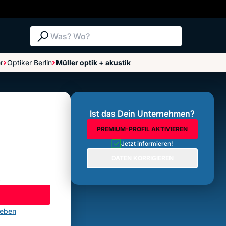
Suche: Was? Wo?
r
Optiker Berlin
Müller optik + akustik
Bewertungen im Überblick
Bewertung abgeben
Ist das Dein Unternehmen?
PREMIUM-PROFIL AKTIVIEREN
Jetzt informieren!
DATEN KORRIGIEREN
.
geben