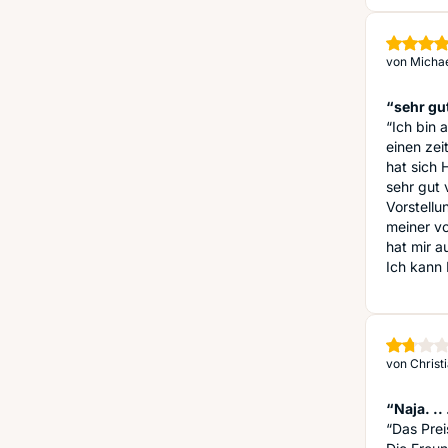
von
Michael
“sehr gu
“Ich bin 
einen ze
hat sich 
sehr gut
Vorstellu
meiner vo
hat mir a
Ich kann 
von
Christ
“Naja. .. 
“Das Prei