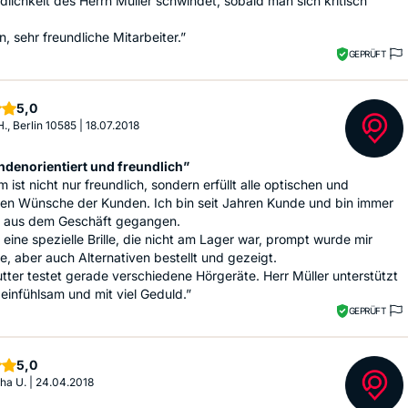
dlichkeit des Herrn Müller schwindet, sobald man sich kritisch
, sehr freundliche Mitarbeiter.”
GEPRÜFT
Sterne
5,0
H., Berlin 10585
|
18.07.2018
ndenorientiert und freundlich”
 ist nicht nur freundlich, sondern erfüllt alle optischen und
hen Wünsche der Kunden. Ich bin seit Jahren Kunde und bin immer
n aus dem Geschäft gegangen.
e eine spezielle Brille, die nicht am Lager war, prompt wurde mir
lle, aber auch Alternativen bestellt und gezeigt.
ter testet gerade verschiedene Hörgeräte. Herr Müller unterstützt
 einfühlsam und mit viel Geduld.”
GEPRÜFT
Sterne
5,0
ha U.
|
24.04.2018