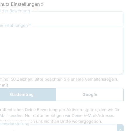
hutz Einstellungen »
el der Bewertung
ne Erfahrungen *
mind. 50 Zeichen.
Bitte beachten Sie unsere
Verhaltensregeln
.
le Recaptcha
 mit
Gasteintrag
Google
Anmeldung
röffentlichen Deine Bewertung per Aktivierungslink, den wir Dir
Mail senden. Nur dafür benötigen wir Deine E-Mail-Adresse.
Daten werden von uns nicht an Dritte weitergegeben.
ensdarstellung