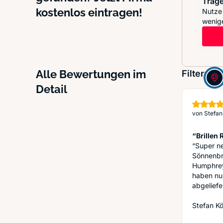
Trage
kostenlos eintragen!
Nutze 
wenige
Alle Bewertungen im
Filter:
Detail
von
Stefan
“Brillen 
“Super n
Sönnenbri
Humphrey
haben nur
abgeliefe
Stefan K