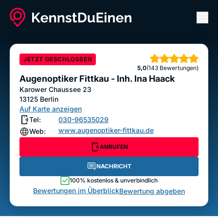
Men
Augenoptiker Fittkau - Inh. Ina Haack
ANRUFEN
NACHRICHT
JETZT GESCHLOSSEN
Sterne
5,0
(143 Bewertungen)
Bewertung abgeben
Augenoptiker Fittkau - Inh. Ina Haack
Karower Chaussee 23
13125
Berlin
Auf Karte anzeigen
Tel:
030-96535029
www.augenoptiker-fittkau.de
Web:
ANRUFEN
NACHRICHT
100% kostenlos & unverbindlich
Bewertungen im Überblick
Bewertung abgeben