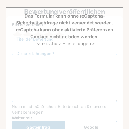
Bewertung veröffentlichen
Das Formular kann ohne reCaptcha-
Sicherheitsabfrage nicht versendet werden.
Sterne verteilen *
reCaptcha kann ohne aktivierte Präferenzen
Cookies nicht geladen werden.
Titel der Bewertung
Datenschutz Einstellungen »
Deine Erfahrungen *
Noch mind. 50 Zeichen.
Bitte beachten Sie unsere
Verhaltensregeln
.
Google Recaptcha
Weiter mit
Gasteintrag
Google