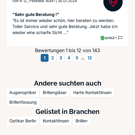
von
R. G., Panketal 16341
|
30.01.2024
“Sehr gute Beratung !”
“Es ist immer wieder schön, hier beraten zu werden.
Toller Service und sehr gute Beratung. Jetzt habe ich
wieder eine scharfe Sicht ...”
GEPRÜFT
Bewertungen 1 bis 12 von 143
...
1
2
3
4
5
12
Andere suchten auch
Augenoptiker
Brillengläser
Harte Kontaktlinsen
Brillenfassung
Gelistet in Branchen
Optiker Berlin
Kontaktlinsen
Brillen