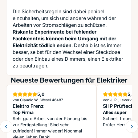
Die Sicherheitsregeln sind dabei penibel
einzuhalten, um sich und andere während der
Arbeiten vor Stromschlägen zu schützen.
Riskante Experimente bei fehlender
Fachkenntnis können beim Umgang mit der
Elektrizität tödlich enden
. Deshalb ist es immer
besser, selbst für den Wechsel einer Steckdose
oder den Einbau eines Dimmers, einen Elektriker
zu beauftragen.
Neueste Bewertungen für Elektriker
Sterne
S
5,0
5,0
von Claudio W., Wesel 46487
von J. P., Leverkus
Elektro Frenz
SHP Prüftech
Top Firma
Alles super
Sehr gute Arbeit von der Planung bis
Schnell, freundlic
zur Fertigstellung! Sind sehr
Prüfer Herr Debo
zufrieden! Immer wieder! Nochmal
vielen lieben Dank!