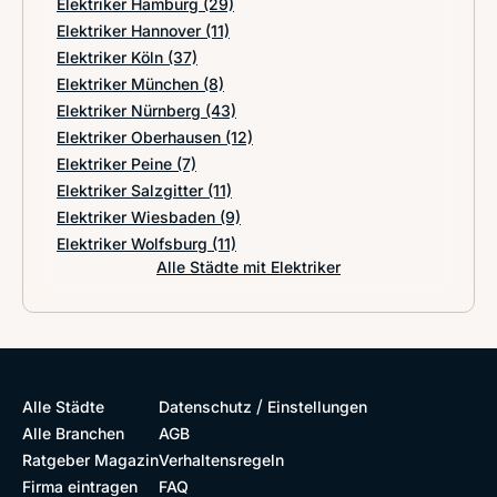
Elektriker Hamburg
(29)
Elektriker Hannover
(11)
Elektriker Köln
(37)
Elektriker München
(8)
Elektriker Nürnberg
(43)
Elektriker Oberhausen
(12)
Elektriker Peine
(7)
Elektriker Salzgitter
(11)
Elektriker Wiesbaden
(9)
Elektriker Wolfsburg
(11)
Alle Städte mit Elektriker
/
Alle Städte
Datenschutz
Einstellungen
Alle Branchen
AGB
Ratgeber Magazin
Verhaltensregeln
Firma eintragen
FAQ