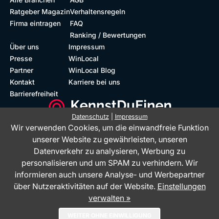
Ratgeber Magazin
Verhaltensregeln
Firma eintragen
FAQ
Ranking / Bewertungen
Über uns
Impressum
Presse
WinLocal
Partner
WinLocal Blog
Kontakt
Karriere bei uns
Barrierefreiheit
Datenschutz
|
Impressum
Wir verwenden Cookies, um die einwandfreie Funktion
Barrierefreie Website
Geprüfte Bewertungen
unserer Website zu gewährleisten, unseren
Datenverkehr zu analysieren, Werbung zu
personalisieren und um SPAM zu verhindern. Wir
informieren auch unsere Analyse- und Werbepartner
über Nutzeraktivitäten auf der Website.
Einstellungen
verwalten »
Das Bewertungsportal KennstDuEinen.de ist ein Service der WinLocal
WEITER OHNE EINWILLIGUNG