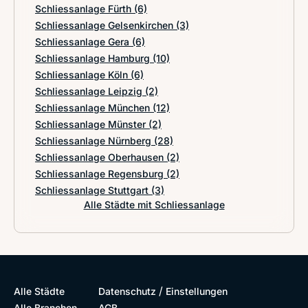
Schliessanlage Fürth
(6)
Schliessanlage Gelsenkirchen
(3)
Schliessanlage Gera
(6)
Schliessanlage Hamburg
(10)
Schliessanlage Köln
(6)
Schliessanlage Leipzig
(2)
Schliessanlage München
(12)
Schliessanlage Münster
(2)
Schliessanlage Nürnberg
(28)
Schliessanlage Oberhausen
(2)
Schliessanlage Regensburg
(2)
Schliessanlage Stuttgart
(3)
Alle Städte mit Schliessanlage
/
Alle Städte
Datenschutz
Einstellungen
Alle Branchen
AGB