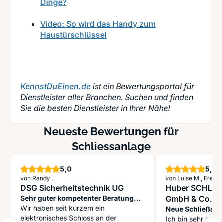
Dinge?
Video: So wird das Handy zum
Haustürschlüssel
KennstDuEinen.de
ist ein Bewertungsportal für
Dienstleister aller Branchen. Suchen und finden
Sie die besten Dienstleister in Ihrer Nähe!
Neueste Bewertungen für
Schliessanlage
Sterne
S
5,0
5,0
von Randy .
von Luise M., Freisi
DSG Sicherheitstechnik UG
Huber SCHLI
Sehr guter kompetenter Beratung
GmbH & Co. K
und Service
Wir haben seit kurzem ein
Neue Schließanl
elektronisches Schloss an der
Ich bin sehr zufr