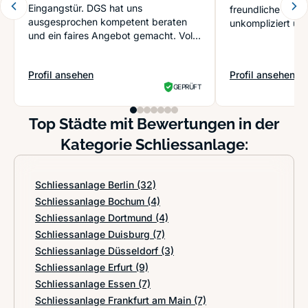
Eingangstür. DGS hat uns
freundliche Mitar
ausgesprochen kompetent beraten
unkompliziert und
und ein faires Angebot gemacht. Voll
zufri...
Profil ansehen
Profil ansehen
: DSG Sicherheitstechnik UG
: Huber SCHLIE
GEPRÜFT
Top Städte mit Bewertungen in der
Kategorie Schliessanlage:
Schliessanlage Berlin
(32)
Schliessanlage Bochum
(4)
Schliessanlage Dortmund
(4)
Schliessanlage Duisburg
(7)
Schliessanlage Düsseldorf
(3)
Schliessanlage Erfurt
(9)
Schliessanlage Essen
(7)
Schliessanlage Frankfurt am Main
(7)