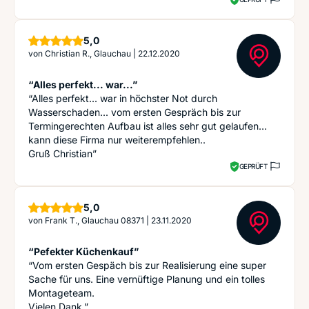
Sterne
5,0
von
Christian R., Glauchau
|
22.12.2020
“Alles perfekt... war...”
“Alles perfekt... war in höchster Not durch
Wasserschaden... vom ersten Gespräch bis zur
Termingerechten Aufbau ist alles sehr gut gelaufen...
kann diese Firma nur weiterempfehlen..
Gruß Christian”
GEPRÜFT
Sterne
5,0
von
Frank T., Glauchau 08371
|
23.11.2020
“Pefekter Küchenkauf”
“Vom ersten Gespäch bis zur Realisierung eine super
Sache für uns. Eine vernüftige Planung und ein tolles
Montageteam.
Vielen Dank.”