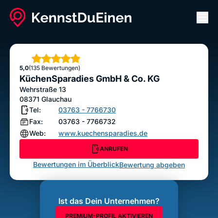
Men
KüchenSparadies GmbH & Co. KG
ANRUFEN
Sterne
5,0
(135 Bewertungen)
Bewertung abgeben
KüchenSparadies GmbH & Co. KG
Wehrstraße 13
08371
Glauchau
Tel:
03763 - 7766730
Fax:
03763 - 7766732
Web:
www.kuechensparadies.de
ANRUFEN
Bewertungen im Überblick
Bewertung abgeben
Ist das Dein Unternehmen?
PREMIUM-PROFIL AKTIVIEREN