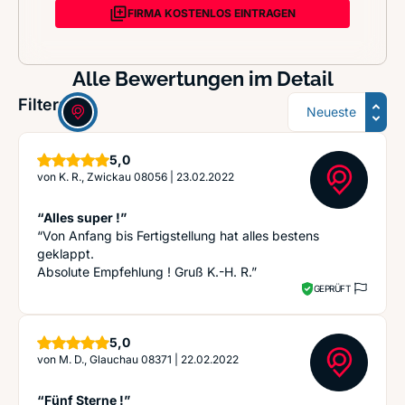
FIRMA KOSTENLOS EINTRAGEN
Alle Bewertungen im Detail
Sortierung
Filter:
Sterne
5,0
von
K. R., Zwickau 08056
|
23.02.2022
“Alles super !”
“Von Anfang bis Fertigstellung hat alles bestens
geklappt.
Absolute Empfehlung ! Gruß K.-H. R.”
GEPRÜFT
Sterne
5,0
von
M. D., Glauchau 08371
|
22.02.2022
“Fünf Sterne !”