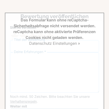
Bewertung veröffentlichen
Das Formular kann ohne reCaptcha-
Sicherheitsabfrage nicht versendet werden.
Sterne verteilen *
reCaptcha kann ohne aktivierte Präferenzen
Cookies nicht geladen werden.
Titel der Bewertung
Datenschutz Einstellungen »
Deine Erfahrungen *
Noch mind. 50 Zeichen.
Bitte beachten Sie unsere
Verhaltensregeln
.
Google Recaptcha
Weiter mit