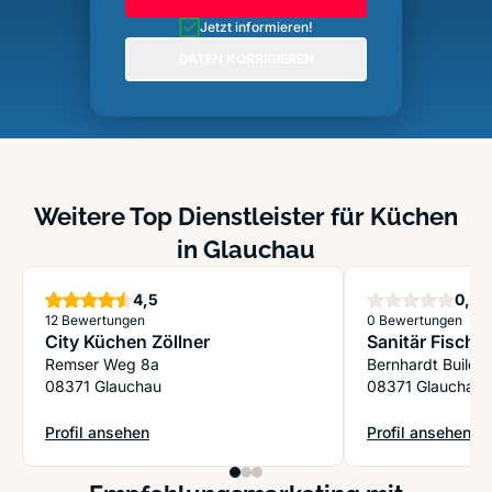
Jetzt informieren!
DATEN KORRIGIEREN
Weitere Top Dienstleister für Küchen
in Glauchau
Sterne
S
4,5
0,0
12 Bewertungen
0 Bewertungen
City Küchen Zöllner
Sanitär Fischer
Remser Weg 8a
Bernhardt Buildi
08371 Glauchau
08371 Glauchau
Profil ansehen
Profil ansehen
: City Küchen Zöllner
: Sanitär Fischer