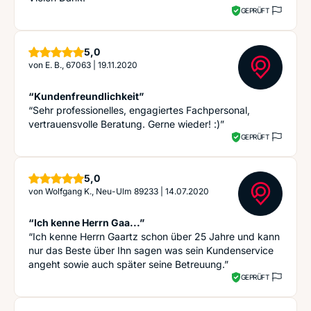
GEPRÜFT
Sterne
5,0
von
E. B., 67063
|
19.11.2020
“Kundenfreundlichkeit”
“Sehr professionelles, engagiertes Fachpersonal,
vertrauensvolle Beratung. Gerne wieder! :)”
GEPRÜFT
Sterne
5,0
von
Wolfgang K., Neu-Ulm 89233
|
14.07.2020
“Ich kenne Herrn Gaa...”
“Ich kenne Herrn Gaartz schon über 25 Jahre und kann
nur das Beste über Ihn sagen was sein Kundenservice
angeht sowie auch später seine Betreuung.”
GEPRÜFT