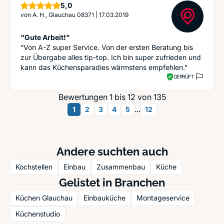
Sterne
5,0
von
A. H., Glauchau 08371
|
17.03.2019
“Gute Arbeit!”
“Von A-Z super Service. Von der ersten Beratung bis
zur Übergabe alles tip-top. Ich bin super zufrieden und
kann das Küchensparadies wärmstens empfehlen.”
GEPRÜFT
Bewertungen 1 bis 12 von 135
...
1
2
3
4
5
12
Andere suchten auch
Kochstellen
Einbau
Zusammenbau
Küche
Gelistet in Branchen
Küchen Glauchau
Einbauküche
Montageservice
Küchenstudio