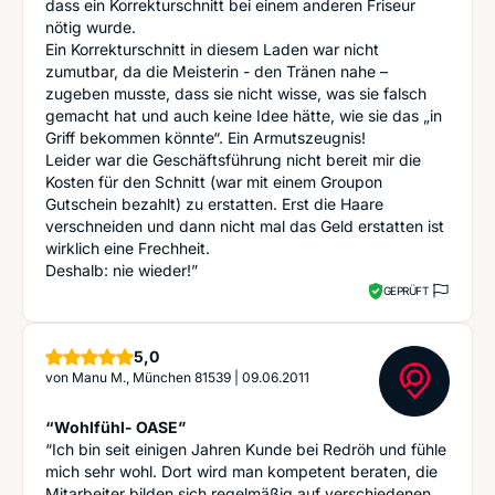
dass ein Korrekturschnitt bei einem anderen Friseur
nötig wurde.
Ein Korrekturschnitt in diesem Laden war nicht
zumutbar, da die Meisterin - den Tränen nahe –
zugeben musste, dass sie nicht wisse, was sie falsch
gemacht hat und auch keine Idee hätte, wie sie das „in
Griff bekommen könnte“. Ein Armutszeugnis!
Leider war die Geschäftsführung nicht bereit mir die
Kosten für den Schnitt (war mit einem Groupon
Gutschein bezahlt) zu erstatten. Erst die Haare
verschneiden und dann nicht mal das Geld erstatten ist
wirklich eine Frechheit.
Deshalb: nie wieder!”
GEPRÜFT
Sterne
5,0
von
Manu M., München 81539
|
09.06.2011
“Wohlfühl- OASE”
“Ich bin seit einigen Jahren Kunde bei Redröh und fühle
mich sehr wohl. Dort wird man kompetent beraten, die
Mitarbeiter bilden sich regelmäßig auf verschiedenen