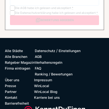
Die
AGB
habe ich gelesen und akzeptiert
*
Die
Datenschutzerklärung
habe ich gelesen und akzeptiert
*
BEWERTUNG ABGEBEN
/
Alle Städte
Datenschutz
Einstellungen
Alle Branchen
AGB
Ratgeber Magazin
Verhaltensregeln
Firma eintragen
FAQ
Ranking / Bewertungen
Über uns
Impressum
Presse
WinLocal
Partner
WinLocal Blog
Kontakt
Karriere bei uns
Barrierefreiheit