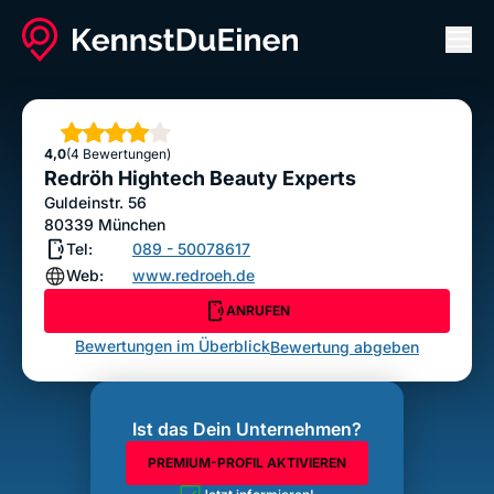
Men
Redröh Hightech Beauty Experts
ANRUFEN
Sterne
4,0
(4 Bewertungen)
Bewertung abgeben
Redröh Hightech Beauty Experts
Guldeinstr. 56
80339
München
Tel:
089 - 50078617
Web:
www.redroeh.de
ANRUFEN
Bewertungen im Überblick
Bewertung abgeben
Ist das Dein Unternehmen?
PREMIUM-PROFIL AKTIVIEREN