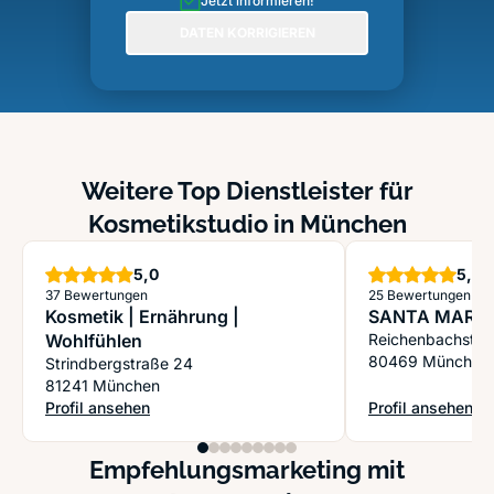
Jetzt informieren!
DATEN KORRIGIEREN
Weitere Top Dienstleister für
Kosmetikstudio in München
Sterne
S
5,0
5,0
37 Bewertungen
25 Bewertungen
Kosmetik | Ernährung |
SANTA MARG
Wohlfühlen
Reichenbachstr.
80469 München
Strindbergstraße 24
81241 München
Profil ansehen
Profil ansehen
: Kosmetik | Ernährung | Wohlfühlen
: SANTA MARGA
Empfehlungsmarketing mit