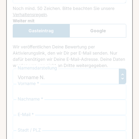
Noch mind. 50 Zeichen.
Bitte beachten Sie unsere
Verhaltensregeln
.
Google Recaptcha
Weiter mit
Gasteintrag
Google
Anmeldung
Wir veröffentlichen Deine Bewertung per
Aktivierungslink, den wir Dir per E-Mail senden. Nur
dafür benötigen wir Deine E-Mail-Adresse. Deine Daten
werden von uns nicht an Dritte weitergegeben.
Namensdarstellung
Vorname *
Nachname *
E-Mail *
Stadt / PLZ