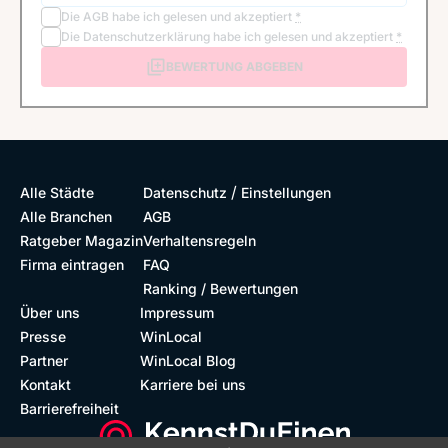
Die
AGB
habe ich gelesen und akzeptiert
*
Die
Datenschutzerklärung
habe ich gelesen und akzeptiert
*
BEWERTUNG ABGEBEN
/
Alle Städte
Datenschutz
Einstellungen
Alle Branchen
AGB
Ratgeber Magazin
Verhaltensregeln
Firma eintragen
FAQ
Ranking / Bewertungen
Über uns
Impressum
Presse
WinLocal
Partner
WinLocal Blog
Kontakt
Karriere bei uns
Barrierefreiheit