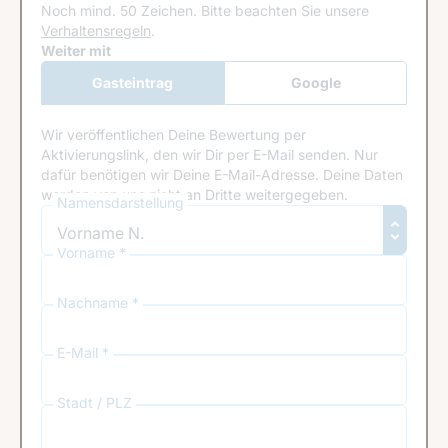
Noch mind. 50 Zeichen.
Bitte beachten Sie unsere
Verhaltensregeln
.
Google Recaptcha
Weiter mit
Gasteintrag
Google
Anmeldung
Wir veröffentlichen Deine Bewertung per
Aktivierungslink, den wir Dir per E-Mail senden. Nur
dafür benötigen wir Deine E-Mail-Adresse. Deine Daten
werden von uns nicht an Dritte weitergegeben.
Namensdarstellung
Vorname *
Nachname *
E-Mail *
Stadt / PLZ