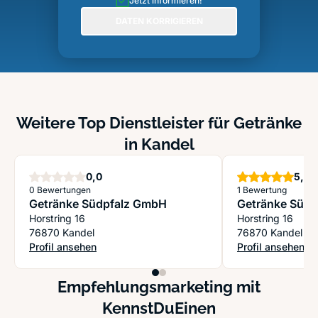
Jetzt informieren!
DATEN KORRIGIEREN
Weitere Top Dienstleister für Getränke
in Kandel
Sterne
S
0,0
5,0
0 Bewertungen
1 Bewertung
Getränke Südpfalz GmbH
Getränke Süd
Horstring 16
Horstring 16
76870 Kandel
76870 Kandel
Profil ansehen
Profil ansehen
: Getränke Südpfalz GmbH
: Getränke Südp
Empfehlungsmarketing mit
KennstDuEinen