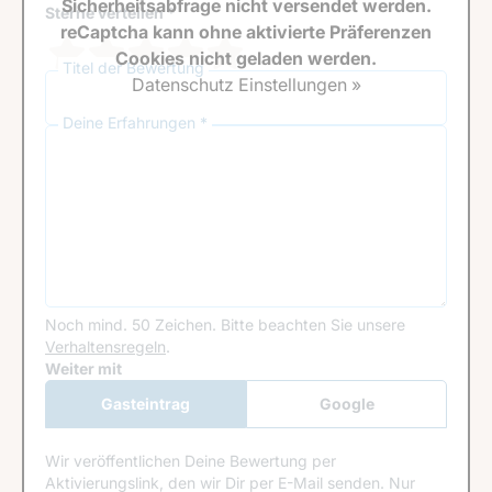
Sicherheitsabfrage nicht versendet werden.
Sterne verteilen *
reCaptcha kann ohne aktivierte Präferenzen
Cookies nicht geladen werden.
Titel der Bewertung
Datenschutz Einstellungen »
Deine Erfahrungen *
Noch mind. 50 Zeichen.
Bitte beachten Sie unsere
Verhaltensregeln
.
Google Recaptcha
Weiter mit
Gasteintrag
Google
Anmeldung
Wir veröffentlichen Deine Bewertung per
Aktivierungslink, den wir Dir per E-Mail senden. Nur