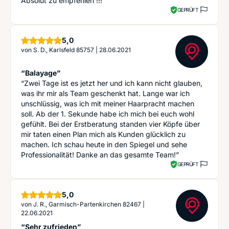
Absolut zu empfehlen !!!”
GEPRÜFT
Sterne
5,0
von
S. D., Karlsfeld 85757
|
28.06.2021
“Balayage”
“Zwei Tage ist es jetzt her und ich kann nicht glauben,
was ihr mir als Team geschenkt hat. Lange war ich
unschlüssig, was ich mit meiner Haarpracht machen
soll. Ab der 1. Sekunde habe ich mich bei euch wohl
gefühlt. Bei der Erstberatung standen vier Köpfe über
mir taten einen Plan mich als Kunden glücklich zu
machen. Ich schau heute in den Spiegel und sehe
Professionalität! Danke an das gesamte Team!”
GEPRÜFT
Sterne
5,0
von
J. R., Garmisch-Partenkirchen 82467
|
22.06.2021
“Sehr zufrieden”