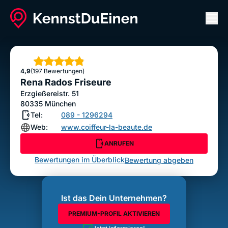
Men
Rena Rados Friseure
ANRUFEN
Sterne
4,9
(197 Bewertungen)
Bewertung abgeben
Rena Rados Friseure
Erzgießereistr. 51
80335
München
Tel:
089 - 1296294
Web:
www.coiffeur-la-beaute.de
ANRUFEN
Bewertungen im Überblick
Bewertung abgeben
Ist das Dein Unternehmen?
PREMIUM-PROFIL AKTIVIEREN