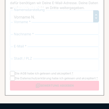
dafür benötigen wir Deine E-Mail-Adresse. Deine Daten
werden von uns nicht an Dritte weitergegeben.
Namensdarstellung
Vorname *
Nachname *
E-Mail *
Stadt / PLZ
Die
AGB
habe ich gelesen und akzeptiert
*
Die
Datenschutzerklärung
habe ich gelesen und akzeptiert
*
BEWERTUNG ABGEBEN