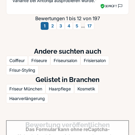
Variante bei Antonija ausprobieren würde.”
GEPRÜFT
Bewertungen 1 bis 12 von 197
...
1
2
3
4
5
17
Andere suchten auch
Coiffeur
Friseure
Friseursalon
Frisiersalon
Frisur-Styling
Gelistet in Branchen
Friseur München
Haarpflege
Kosmetik
Haarverlängerung
Bewertung veröffentlichen
Das Formular kann ohne reCaptcha-