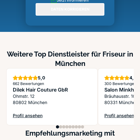
Jetzt informieren!
DATEN KORRIGIEREN
Weitere Top Dienstleister für Friseur in
München
Sterne
S
5,0
4,9
662 Bewertungen
300 Bewertungen
Dilek Hair Couture GbR
Salon Minkh
Ohmstr. 12
Bräuhausstr. 10
80802 München
80331 München
Profil ansehen
Profil ansehen
: Dilek Hair Couture GbR
: Salon Minkh
Empfehlungsmarketing mit