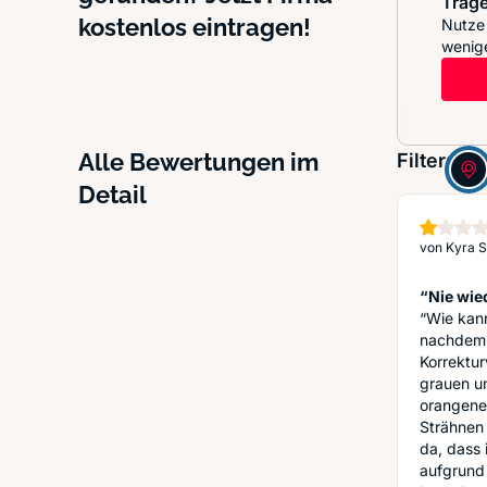
Trage
kostenlos eintragen!
Nutze 
wenige
Alle Bewertungen im
Filter:
Detail
von
Kyra S
“Nie wie
“Wie kann
nachdem 
Korrektur
grauen un
orangener
Strähnen 
da, dass
aufgrund 