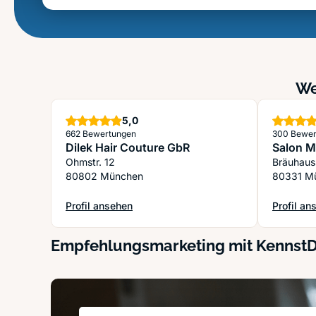
We
Sterne
5,0
662 Bewertungen
300 Bewer
Dilek Hair Couture GbR
Salon M
Ohmstr. 12
Bräuhaus
80802 München
80331 M
Profil ansehen
Profil an
: Dilek Hair Couture GbR
: Salon M
Empfehlungsmarketing mit Kennst