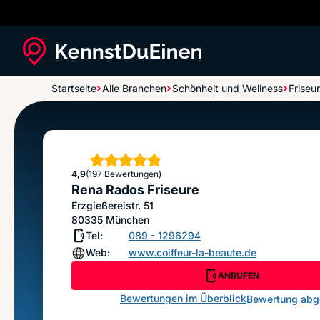
Startseite
Alle Branchen
Schönheit und Wellness
Friseur
Rena Rados Friseure
Sterne
4,9
(197 Bewertungen)
Rena Rados Friseure
Erzgießereistr. 51
80335
München
Tel:
089 - 1296294
Web:
www.coiffeur-la-beaute.de
ANRUFEN
Bewertungen im Überblick
Bewertung ab