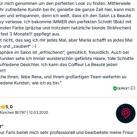
für mich genommen um den perfekten Look zu finden. Mittlerweile
ehr zufriedene Kundin bei ihr, genieße die ganze Zeit hier, kann mich
ssen und entspannen, denn ich weiß, dass ich den Salon La Beauté
ppy verlasse. Ich bekomme IMMER den perfekten Schnitt (Bob) mit
enden Farbe (präzise und trotzdem natürliche blonde Strähnchen)
fast 3 Monate!!! gepflegt aus.
 nicht, das sag ich mir jedes Mal, aber Mariia schafft es jedes Mal
 und „zaubert“ :-)
phäre im Salon ist „erfrischend“, gemütlich, freundlich. Auch bei
Kunden sehe ich immer wunderschön gefärbte Haare, tolle Schnitte
ufriedene Gesichter. Ich kann das Coiffeur La Beauté jeden
!!!
he Ihnen, liebe Rena, und Ihrem großartigen Team weiterhin so
riedene Kunden, wie ich es bin.”
GEPRÜFT
Sterne
5,0
 München 80797
|
12.03.2020
t”
eur Faris beriet mich sehr professionell und bearbeitete meine Frisur