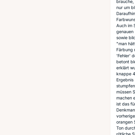
brauche, 
nur um bl
Daraufhi
Farbwuns
Auch im S
genauen 
sowie bil
"man hät
Färbung m
'Fehler' 
betont bl
erklärt w
knappe 4 
Ergebnis 
stumpfen,
müssen Si
machen es
ist das f
Denkmante
vorherige
orangen S
Ton durc
rötliche 