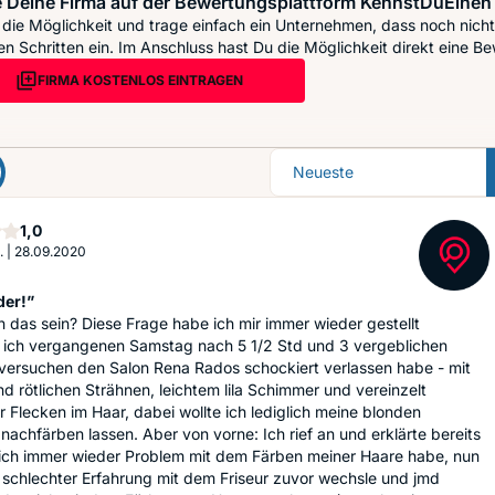
 Deine Firma auf der Bewertungsplattform KennstDuEinen 
die Möglichkeit und trage einfach ein Unternehmen, dass noch nicht 
n Schritten ein. Im Anschluss hast Du die Möglichkeit direkt eine Be
FIRMA KOSTENLOS EINTRAGEN
Sortierung
Stern
1,0
.
|
28.09.2020
der!”
 das sein? Diese Frage habe ich mir immer wieder gestellt
ich vergangenen Samstag nach 5 1/2 Std und 3 vergeblichen
versuchen den Salon Rena Rados schockiert verlassen habe - mit
d rötlichen Strähnen, leichtem lila Schimmer und vereinzelt
 Flecken im Haar, dabei wollte ich lediglich meine blonden
nachfärben lassen. Aber von vorne: Ich rief an und erklärte bereits
 ich immer wieder Problem mit dem Färben meiner Haare habe, nun
schlechter Erfahrung mit dem Friseur zuvor wechsle und jmd