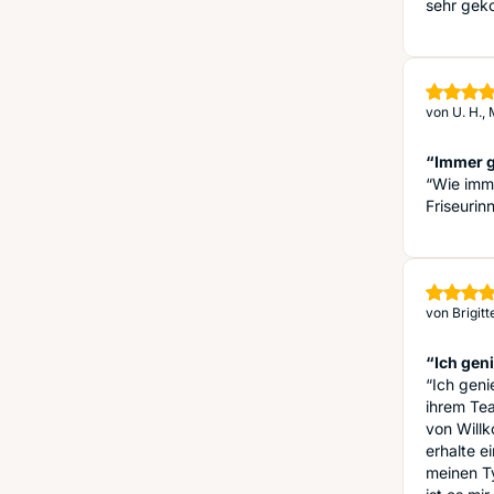
sehr geko
von
U. H.,
“Immer g
“Wie imme
Friseurin
von
Brigitt
“Ich geni
“Ich gen
ihrem Te
von Will
erhalte e
meinen Ty