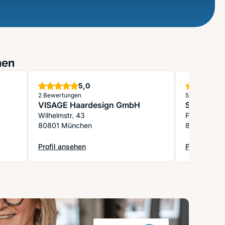
hen
Sterne
5,0
2 Bewertungen
569 Bewertu
VISAGE Haardesign GmbH
SERBES H
Wilhelmstr. 43
Prinzregent
80801 München
81675 Mün
Profil ansehen
Profil anse
: VISAGE Haardesign GmbH
: SERBES H