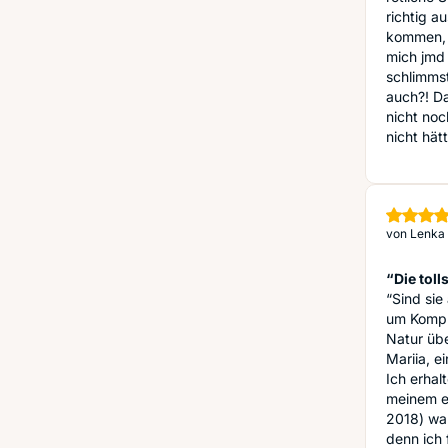
richtig a
kommen, u
mich jmd
schlimmst
auch?! Da
nicht no
nicht hät
von
Lenka 
“Die tol
“Sind si
um Kompl
Natur übe
Mariia, e
Ich erhal
meinem e
2018) wa
denn ich 