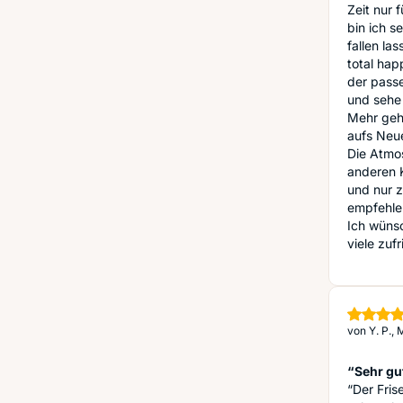
Zeit nur 
bin ich s
fallen la
total ha
der pass
und sehe 
Mehr geht
aufs Neue
Die Atmos
anderen 
und nur z
empfehlen
Ich wünsc
viele zuf
von
Y. P.,
“Sehr gu
“Der Fris