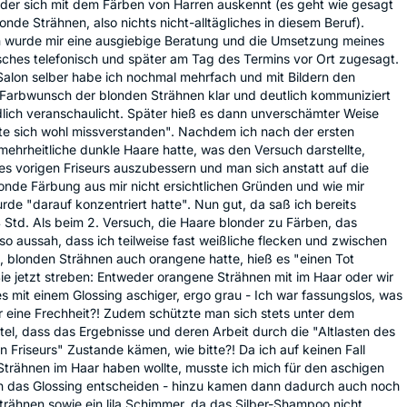
der sich mit dem Färben von Harren auskennt (es geht wie gesagt
onde Strähnen, also nichts nicht-alltägliches in diesem Beruf).
n wurde mir eine ausgiebige Beratung und die Umsetzung meines
ches telefonisch und später am Tag des Termins vor Ort zugesagt.
alon selber habe ich nochmal mehrfach und mit Bildern den
Farbwunsch der blonden Strähnen klar und deutlich kommuniziert
dlich veranschaulicht. Später hieß es dann unverschämter Weise
te sich wohl missverstanden". Nachdem ich nach der ersten
ehrheitliche dunkle Haare hatte, was den Versuch darstellte,
des vorigen Friseurs auszubessern und man sich anstatt auf die
onde Färbung aus mir nicht ersichtlichen Gründen und wie mir
urde "darauf konzentriert hatte". Nun gut, da saß ich bereits
Std. Als beim 2. Versuch, die Haare blonder zu Färben, das
so aussah, dass ich teilweise fast weißliche flecken und zwischen
 blonden Strähnen auch orangene hatte, hieß es "einen Tot
e jetzt streben: Entweder orangene Strähnen mit im Haar oder wir
 mit einem Glossing aschiger, ergo grau - Ich war fassungslos, was
ür eine Frechheit?! Zudem schützte man sich stets unter dem
l, dass das Ergebnisse und deren Arbeit durch die "Altlasten des
n Friseurs" Zustande kämen, wie bitte?! Da ich auf keinen Fall
trähnen im Haar haben wollte, musste ich mich für den aschigen
h das Glossing entscheiden - hinzu kamen dann dadurch auch noch
Strähnen sowie ein lila Schimmer, da das Silber-Shampoo nicht