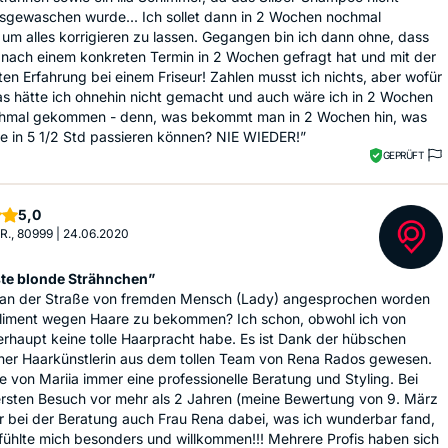
usgewaschen wurde... Ich sollet dann in 2 Wochen nochmal
m alles korrigieren zu lassen. Gegangen bin ich dann ohne, dass
 nach einem konkreten Termin in 2 Wochen gefragt hat und mit der
en Erfahrung bei einem Friseur! Zahlen musst ich nichts, aber wofür
s hätte ich ohnehin nicht gemacht und auch wäre ich in 2 Wochen
chmal gekommen - denn, was bekommt man in 2 Wochen hin, was
te in 5 1/2 Std passieren können? NIE WIEDER!”
GEPRÜFT
Sterne
5,0
R., 80999
|
24.06.2020
lste blonde Strähnchen”
e an der Straße von fremden Mensch (Lady) angesprochen worden
iment wegen Haare zu bekommen? Ich schon, obwohl ich von
rhaupt keine tolle Haarpracht habe. Es ist Dank der hübschen
iner Haarkünstlerin aus dem tollen Team von Rena Rados gewesen.
te von Mariia immer eine professionelle Beratung und Styling. Bei
rsten Besuch vor mehr als 2 Jahren (meine Bewertung von 9. März
r bei der Beratung auch Frau Rena dabei, was ich wunderbar fand,
fühlte mich besonders und willkommen!!! Mehrere Profis haben sich