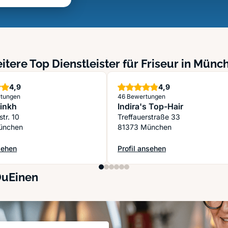
itere Top Dienstleister für Friseur in Münc
Sterne
Sterne
4,9
4,9
tungen
46 Bewertungen
inkh
Indira's Top-Hair
str. 10
Treffauerstraße 33
ünchen
81373 München
sehen
Profil ansehen
inkh
: Indira's Top-Hair
DuEinen