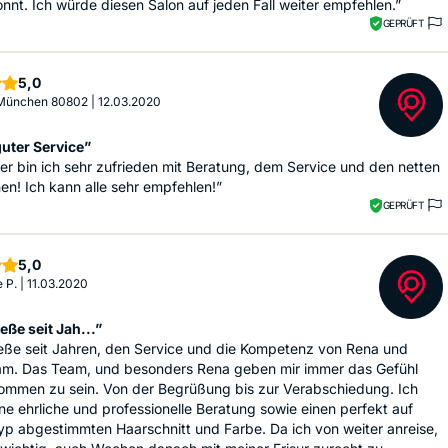
nnt. Ich würde diesen Salon auf jeden Fall weiter empfehlen.”
GEPRÜFT
Sterne
5,0
 München 80802
|
12.03.2020
uter Service”
r bin ich sehr zufrieden mit Beratung, dem Service und den netten
nen! Ich kann alle sehr empfehlen!”
GEPRÜFT
Sterne
5,0
e P.
|
11.03.2020
eße seit Jah...”
ieße seit Jahren, den Service und die Kompetenz von Rena und
am. Das Team, und besonders Rena geben mir immer das Gefühl
kommen zu sein. Von der Begrüßung bis zur Verabschiedung. Ich
ine ehrliche und professionelle Beratung sowie einen perfekt auf
p abgestimmten Haarschnitt und Farbe. Da ich von weiter anreise,