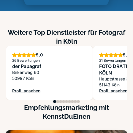
Weitere Top Dienstleister für Fotograf
in Köln
Sterne
S
5,0
5,0
26 Bewertungen
21 Bewertungen
der Papagraf
FOTO DRATHEN RINGF
Birkenweg 60
KÖLN
50997 Köln
Hauptstrasse 35
51143 Köln
Profil ansehen
Profil ansehen
: der Papagraf
: FOTO DRATHE
Empfehlungsmarketing mit
KennstDuEinen