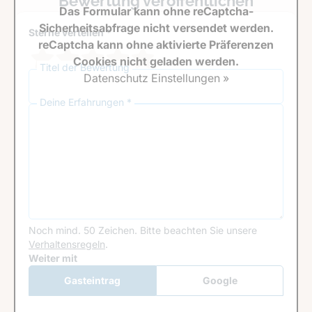
Bewertung veröffentlichen
Das Formular kann ohne reCaptcha-
Sicherheitsabfrage nicht versendet werden.
Sterne verteilen *
reCaptcha kann ohne aktivierte Präferenzen
Cookies nicht geladen werden.
Titel der Bewertung
Datenschutz Einstellungen »
Deine Erfahrungen *
Noch mind. 50 Zeichen.
Bitte beachten Sie unsere
Verhaltensregeln
.
Google Recaptcha
Weiter mit
Gasteintrag
Google
Anmeldung