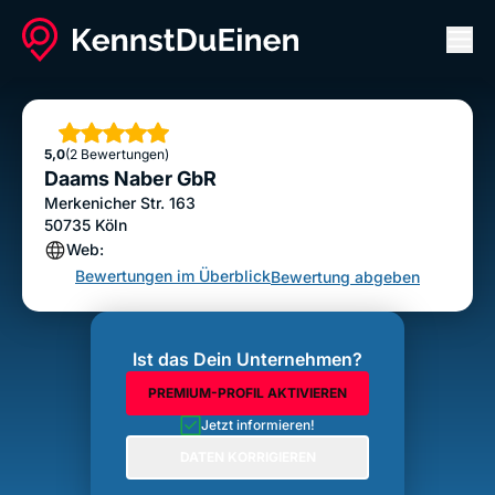
Men
Daams Naber GbR
Bewertung abgeben
Sterne
5,0
(2 Bewertungen)
Daams Naber GbR
Merkenicher Str. 163
50735
Köln
Web:
Bewertungen im Überblick
Bewertung abgeben
Ist das Dein Unternehmen?
PREMIUM-PROFIL AKTIVIEREN
Jetzt informieren!
DATEN KORRIGIEREN