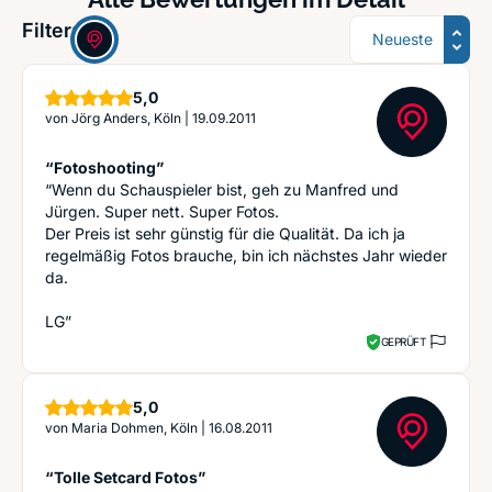
Sortierung
Filter:
Sterne
5,0
von
Jörg Anders, Köln
|
19.09.2011
“Fotoshooting”
“Wenn du Schauspieler bist, geh zu Manfred und
Jürgen. Super nett. Super Fotos.
Der Preis ist sehr günstig für die Qualität. Da ich ja
regelmäßig Fotos brauche, bin ich nächstes Jahr wieder
da.
LG”
GEPRÜFT
Sterne
5,0
von
Maria Dohmen, Köln
|
16.08.2011
“Tolle Setcard Fotos”