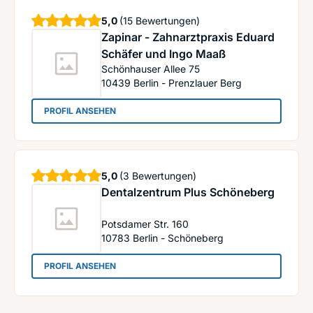
Sterne
5,0
(15 Bewertungen)
Zapinar - Zahnarztpraxis Eduard
Schäfer und Ingo Maaß
Schönhauser Allee 75
10439
Berlin - Prenzlauer Berg
: Zapinar - Zahnarztpraxis Eduard Schäfer und 
PROFIL ANSEHEN
Sterne
5,0
(3 Bewertungen)
Dentalzentrum Plus Schöneberg
Potsdamer Str. 160
10783
Berlin - Schöneberg
: Dentalzentrum Plus Schöneberg
PROFIL ANSEHEN