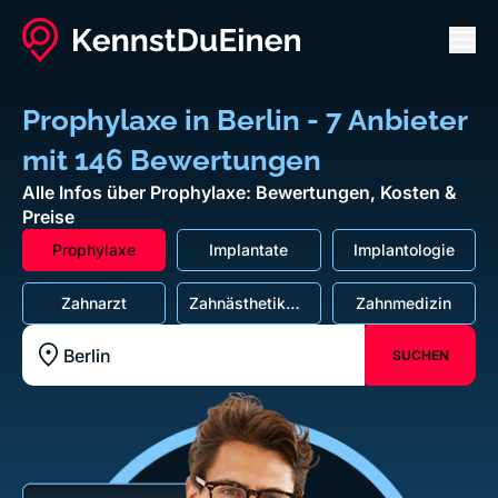
Men
Prophylaxe in Berlin - 7 Anbieter
mit 146 Bewertungen
Alle Infos über Prophylaxe: Bewertungen, Kosten &
Preise
Prophylaxe
Implantate
Implantologie
Zahnarzt
Zahnästhetik
Zahnmedizin
und
Kaufunktion
SUCHEN
Standort z.B. Frankfurt am Main