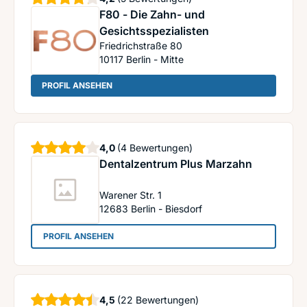
F80 - Die Zahn- und
Gesichtsspezialisten
Friedrichstraße 80
10117
Berlin - Mitte
: F80 - Die Zahn- und Gesichtsspezialisten
PROFIL ANSEHEN
Sterne
4,0
(4 Bewertungen)
Dentalzentrum Plus Marzahn
Warener Str. 1
12683
Berlin - Biesdorf
: Dentalzentrum Plus Marzahn
PROFIL ANSEHEN
Sterne
4,5
(22 Bewertungen)