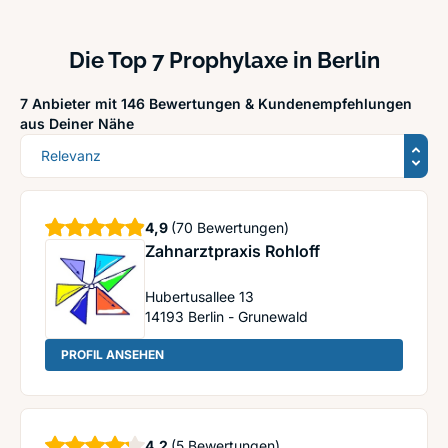
Die Top 7 Prophylaxe in Berlin
7 Anbieter mit 146 Bewertungen &
Kundenempfehlungen
aus Deiner Nähe
Sortierung
Sterne
4,9
(70 Bewertungen)
Zahnarztpraxis Rohloff
Hubertusallee 13
14193
Berlin - Grunewald
: Zahnarztpraxis Rohloff
PROFIL ANSEHEN
Sterne
4,2
(5 Bewertungen)