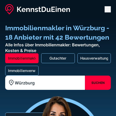
Men
Immobilienmakler in Würzburg -
18 Anbieter mit 42 Bewertungen
Alle Infos über Immobilienmakler: Bewertungen,
Kosten & Preise
Immobilienmakler
Gutachter
Hausverwaltung
Immobilienverwaltung
SUCHEN
Standort z.B. Frankfurt am Main