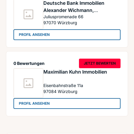
Deutsche Bank Immobilien
Alexander Wichmann,
Juliuspromenade 66
selbstständiger
97070
Würzburg
Immobilienberater
: Deutsche Bank Immobilien Alexander Wichmann
PROFIL ANSEHEN
0 Bewertungen
JETZT BEWERTEN
Maximilian Kuhn Immobilien
Eisenbahnstraße 11a
97084
Würzburg
: Maximilian Kuhn Immobilien
PROFIL ANSEHEN