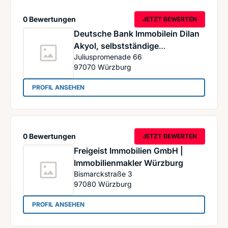
0 Bewertungen
JETZT BEWERTEN
Deutsche Bank Immobilein Dilan
Akyol, selbstständige
Juliuspromenade 66
Immobilienberaterin
97070
Würzburg
: Deutsche Bank Immobilein Dilan Akyol, selbsts
PROFIL ANSEHEN
0 Bewertungen
JETZT BEWERTEN
Freigeist Immobilien GmbH |
Immobilienmakler Würzburg
Bismarckstraße 3
97080
Würzburg
: Freigeist Immobilien GmbH | Immobilienmakle
PROFIL ANSEHEN