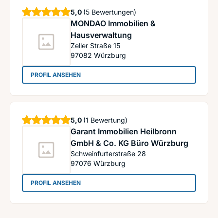
Sterne
5,0
(5 Bewertungen)
MONDAO Immobilien &
Hausverwaltung
Zeller Straße 15
97082
Würzburg
: MONDAO Immobilien & Hausverwaltung
PROFIL ANSEHEN
Sterne
5,0
(1 Bewertung)
Garant Immobilien Heilbronn
GmbH & Co. KG Büro Würzburg
Schweinfurterstraße 28
97076
Würzburg
: Garant Immobilien Heilbronn GmbH & Co. KG B
PROFIL ANSEHEN