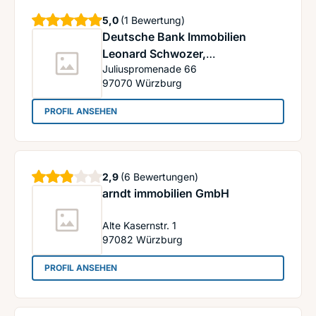
Sterne
5,0
(1 Bewertung)
Deutsche Bank Immobilien
Leonard Schwozer,
Juliuspromenade 66
selbstständiger
97070
Würzburg
Immobilienberater
: Deutsche Bank Immobilien Leonard Schwozer, s
PROFIL ANSEHEN
Sterne
2,9
(6 Bewertungen)
arndt immobilien GmbH
Alte Kasernstr. 1
97082
Würzburg
: arndt immobilien GmbH
PROFIL ANSEHEN