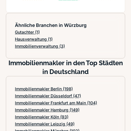
Ähnliche Branchen in Würzburg
Gutachter
(1)
Hausverwaltung
(1)
Immobilienverwaltung
(3)
Immobilienmakler in den Top Städten
in Deutschland
Immobilienmakler Berlin
(198)
Immobilienmakler Düsseldorf
(47)
Immobilienmakler Frankfurt am Main
(104)
Immobilienmakler Hamburg
(149)
Immobilienmakler Köln
(93)
Immobilienmakler Leipzig
(49)
Immobilienmakler München
(102)