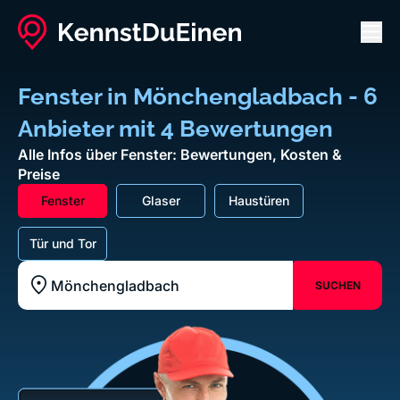
Men
Fenster in Mönchengladbach - 6
Anbieter mit 4 Bewertungen
Alle Infos über Fenster: Bewertungen, Kosten &
Preise
Fenster
Glaser
Haustüren
Tür und Tor
SUCHEN
Standort z.B. Frankfurt am Main