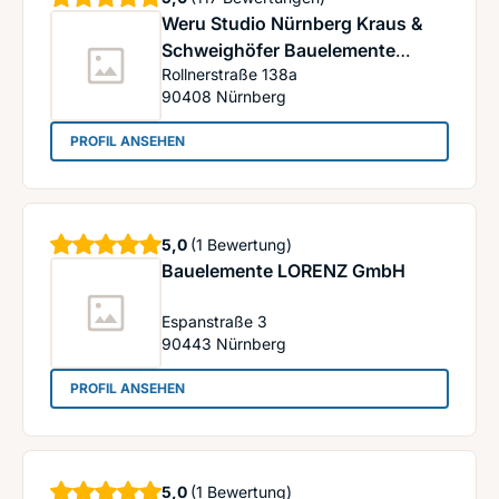
Weru Studio Nürnberg Kraus &
Schweighöfer Bauelemente
Rollnerstraße 138a
GmbH
90408
Nürnberg
: Weru Studio Nürnberg Kraus & Schweighöfer
PROFIL ANSEHEN
Sterne
5,0
(1 Bewertung)
Bauelemente LORENZ GmbH
Espanstraße 3
90443
Nürnberg
: Bauelemente LORENZ GmbH
PROFIL ANSEHEN
Sterne
5,0
(1 Bewertung)