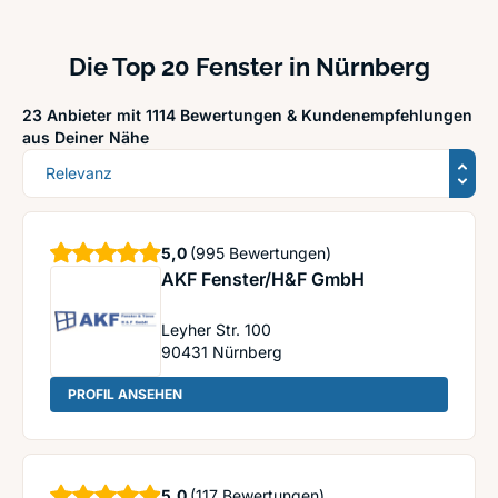
Die Top 20 Fenster in Nürnberg
23 Anbieter mit 1114 Bewertungen &
Kundenempfehlungen
aus Deiner Nähe
Sortierung
Sterne
5,0
(995 Bewertungen)
AKF Fenster/H&F GmbH
Leyher Str. 100
90431
Nürnberg
: AKF Fenster/H&F GmbH
PROFIL ANSEHEN
Sterne
5,0
(117 Bewertungen)