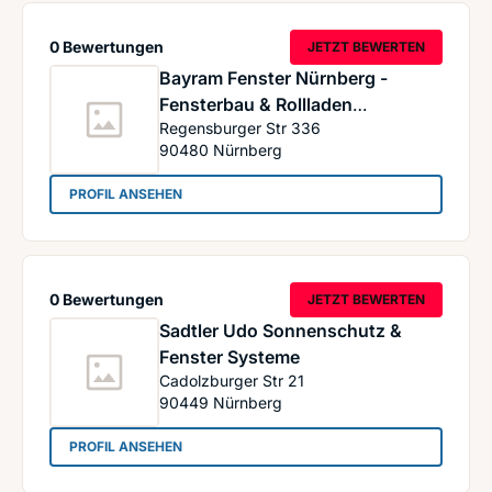
0 Bewertungen
JETZT BEWERTEN
Bayram Fenster Nürnberg -
Fensterbau & Rollladen
Regensburger Str 336
Fachbetrieb
90480
Nürnberg
: Bayram Fenster Nürnberg - Fensterbau & Rolll
PROFIL ANSEHEN
0 Bewertungen
JETZT BEWERTEN
Sadtler Udo Sonnenschutz &
Fenster Systeme
Cadolzburger Str 21
90449
Nürnberg
: Sadtler Udo Sonnenschutz & Fenster Systeme
PROFIL ANSEHEN