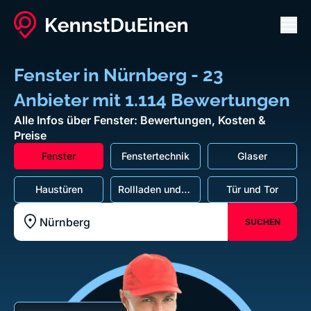
Men
Fenster in Nürnberg - 23
Anbieter mit 1.114 Bewertungen
Alle Infos über Fenster: Bewertungen, Kosten &
Preise
Fenster
Fenstertechnik
Glaser
Haustüren
Rollladen und
Tür und Tor
Markisen
SUCHEN
Standort z.B. Frankfurt am Main