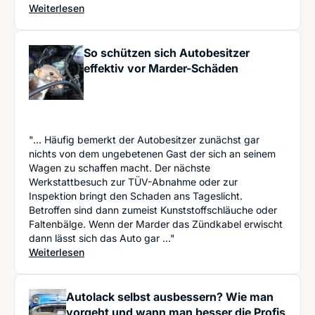
: Welche Regeln gelten beim Scheibentausch nac
Weiterlesen
So schützen sich Autobesitzer
effektiv vor Marder-Schäden
"... Häufig bemerkt der Autobesitzer zunächst gar
nichts von dem ungebetenen Gast der sich an seinem
Wagen zu schaffen macht. Der nächste
Werkstattbesuch zur TÜV-Abnahme oder zur
Inspektion bringt den Schaden ans Tageslicht.
Betroffen sind dann zumeist Kunststoffschläuche oder
Faltenbälge. Wenn der Marder das Zündkabel erwischt
dann lässt sich das Auto gar ..."
: So schützen sich Autobesitzer effektiv vor Ma
Weiterlesen
Autolack selbst ausbessern? Wie man
vorgeht und wann man besser die Profis