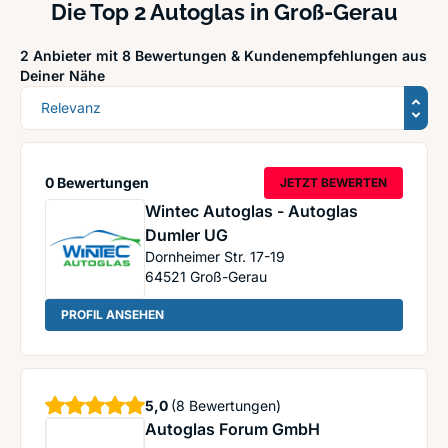
Die Top 2 Autoglas in Groß-Gerau
2 Anbieter mit 8 Bewertungen &
Kundenempfehlungen aus
Deiner Nähe
Sortierung
0 Bewertungen
JETZT BEWERTEN
Wintec Autoglas - Autoglas
Dumler UG
Dornheimer Str. 17-19
64521
Groß-Gerau
: Wintec Autoglas - Autoglas Dumler UG
PROFIL ANSEHEN
Sterne
5,0
(8 Bewertungen)
Autoglas Forum GmbH