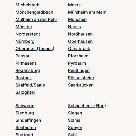
Michelstadt
Moers
Mönchengladbach
Mühlheim am Main
Mülheim an der Ruhr
München
Münster
Neuss
Norderstedt
Nordhausen
Nürnberg
Oberhausen
Oberursel (Taunus)
Osnabrück
Passau
Pforzheim
Pirmasens
Pyrbaum
Regensburg
Reutlingen
Rostock
Rüsselsheim
Saalfeld/Saale
Saarbrücken
Salzgitter
Schwerin
Schönebeck (Elbe)
Siegburg
Siegen
Sindelfingen
Solms
Sonthofen
Speyer
Stuttgart
Suhl