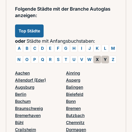
Folgende Städte mit der Branche Autoglas
anzeigen:
Top Städte
oder
Städte mit Anfangsbuchstaben:
A
B
C
D
E
F
G
H
I
J
K
L
M
N
O
P
Q
R
S
T
U
V
W
X
Y
Z
Aachen
Ainring
Allendorf (Eder)
Asperg
Augsburg
Balingen
Berlin
Bielefeld
Bochum
Bonn
Braunschweig
Bremen
Bremerhaven
Butzbach
Bühl
Chemnitz
Crailsheim
Dormagen