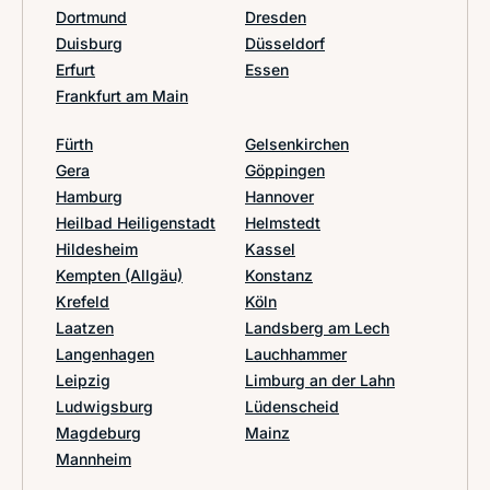
Dortmund
Dresden
Duisburg
Düsseldorf
Erfurt
Essen
Frankfurt am Main
Fürth
Gelsenkirchen
Gera
Göppingen
Hamburg
Hannover
Heilbad Heiligenstadt
Helmstedt
Hildesheim
Kassel
Kempten (Allgäu)
Konstanz
Krefeld
Köln
Laatzen
Landsberg am Lech
Langenhagen
Lauchhammer
Leipzig
Limburg an der Lahn
Ludwigsburg
Lüdenscheid
Magdeburg
Mainz
Mannheim