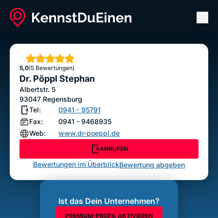
Men
Dr. Pöppl Stephan
ANRUFEN
Sterne
5,0
(5 Bewertungen)
Bewertung abgeben
Dr. Pöppl Stephan
Albertstr. 5
93047
Regensburg
Tel:
0941 - 95791
Fax:
0941 - 9468935
Web:
www.dr-poeppl.de
ANRUFEN
Bewertungen im Überblick
Bewertung abgeben
Ist das Dein Unternehmen?
PREMIUM-PROFIL AKTIVIEREN