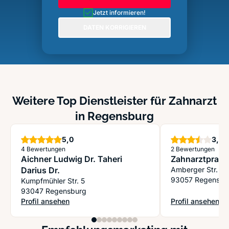
Jetzt informieren!
DATEN KORRIGIEREN
Weitere Top Dienstleister für Zahnarzt
in Regensburg
Sterne
S
5,0
3,5
4 Bewertungen
2 Bewertungen
Aichner Ludwig Dr. Taheri
Zahnarztpraxis 
Darius Dr.
Amberger Str. 1
93057 Regensbu
Kumpfmühler Str. 5
93047 Regensburg
Profil ansehen
Profil ansehen
: Aichner Ludwig Dr. Taheri Darius Dr.
: Zahnarztpraxis 