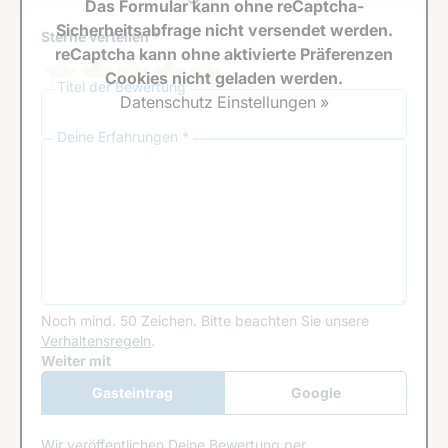
Das Formular kann ohne reCaptcha-
Sicherheitsabfrage nicht versendet werden.
Sterne verteilen *
reCaptcha kann ohne aktivierte Präferenzen
Cookies nicht geladen werden.
Titel der Bewertung
Datenschutz Einstellungen »
Deine Erfahrungen *
Noch mind. 50 Zeichen.
Bitte beachten Sie unsere
Verhaltensregeln
.
Google Recaptcha
Weiter mit
Gasteintrag
Google
Anmeldung
Wir veröffentlichen Deine Bewertung per