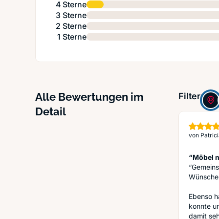
4 Sterne
3 Sterne
2 Sterne
1 Sterne
Alle Bewertungen im
Filter:
Detail
von
Patrici
“Möbel n
“Gemeins
Wünschen 
Ebenso ha
konnte un
damit seh