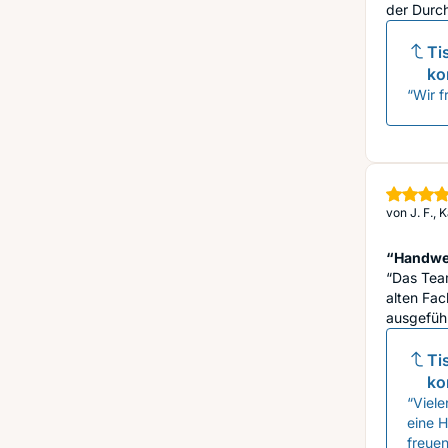
der Durch
Ti
ko
“Wir f
von
J. F.,
“Handwe
“Das Tea
alten Fac
ausgeführ
Ti
ko
“Viele
eine H
freue