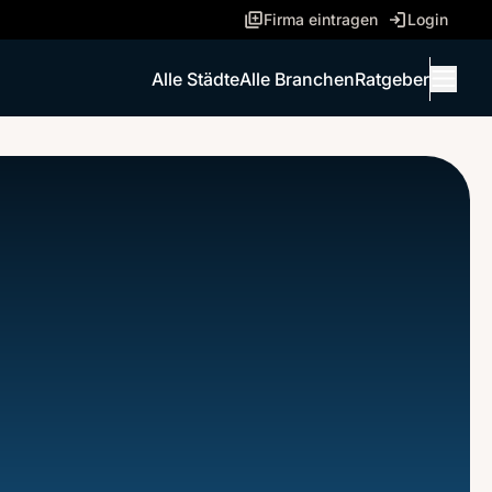
Firma eintragen
Login
Alle Städte
Alle Branchen
Ratgeber
Menü 
ANRUFEN
NACHRICHT