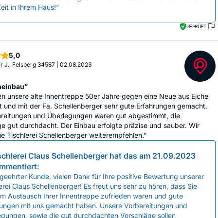
eit in Ihrem Haus!”
GEPRÜFT
Sterne
5,0
 J., Felsberg 34587
|
02.08.2023
neinbau”
en unsere alte Innentreppe 50er Jahre gegen eine Neue aus Eiche
 und mit der Fa. Schellenberger sehr gute Erfahrungen gemacht.
ereitungen und Überlegungen waren gut abgestimmt, die
e gut durchdacht. Der Einbau erfolgte präzise und sauber. Wir
e Tischlerei Schellenberger weiterempfehlen.”
schlerei Claus Schellenberger
hat das am
21.09.2023
mmentiert:
geehrter Kunde, vielen Dank für Ihre positive Bewertung unserer
erei Claus Schellenberger! Es freut uns sehr zu hören, dass Sie
em Austausch Ihrer Innentreppe zufrieden waren und gute
rungen mit uns gemacht haben. Unsere Vorbereitungen und
egungen, sowie die gut durchdachten Vorschläge sollen