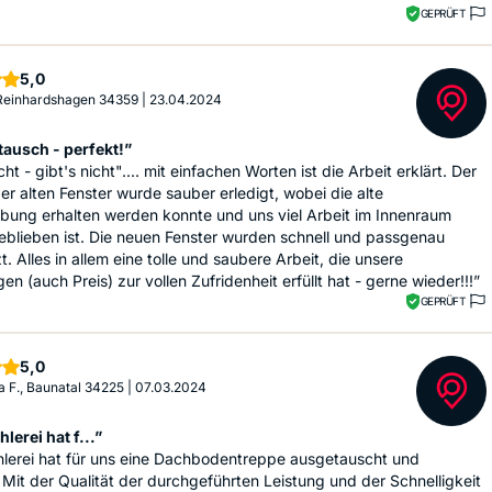
GEPRÜFT
Sterne
5,0
 Reinhardshagen 34359
|
23.04.2024
tausch - perfekt!”
ht - gibt's nicht".... mit einfachen Worten ist die Arbeit erklärt. Der
r alten Fenster wurde sauber erledigt, wobei die alte
ibung erhalten werden konnte und uns viel Arbeit im Innenraum
eblieben ist. Die neuen Fenster wurden schnell und passgenau
t. Alles in allem eine tolle und saubere Arbeit, die unsere
en (auch Preis) zur vollen Zufridenheit erfüllt hat - gerne wieder!!!”
GEPRÜFT
Sterne
5,0
a F., Baunatal 34225
|
07.03.2024
lerei hat f...”
hlerei hat für uns eine Dachbodentreppe ausgetauscht und
. Mit der Qualität der durchgeführten Leistung und der Schnelligkeit