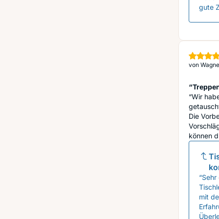
gute Z
von
Wagner
“Treppe
“Wir hab
getauscht
Die Vorb
Vorschläg
können di
Ti
ko
“Sehr 
Tischl
mit d
Erfah
Überl