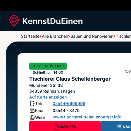
Startseite
Alle Branchen
Bauen und Renovieren
Tischler
Tischlerei Claus Schellenberger
JETZT GEÖFFNET
St
5,0
Schließt um 14:00
Tischlerei Claus Schellenberger
Mündener Str. 38
34359
Reinhardshagen
Auf Karte anzeigen
Tel:
05544-6669999
Fax:
05544 - 8470
www.tischlerei-schellenberger.info
Web:
ANRUFEN
NAC