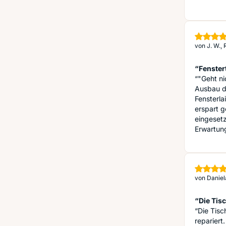
von
J. W.,
“Fenster
“"Geht nic
Ausbau de
Fensterla
erspart g
eingesetz
Erwartung
von
Daniel
“Die Tisch
“Die Tisc
repariert