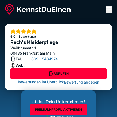
Men
Rech's Kleiderpflege
ANRUFEN
Sterne
5,0
(1 Bewertung)
Bewertung abgeben
Rech's Kleiderpflege
Weilbrunnstr. 1
60435
Frankfurt am Main
Tel:
069 - 5484974
Web:
ANRUFEN
Bewertungen im Überblick
Bewertung abgeben
Ist das Dein Unternehmen?
PREMIUM-PROFIL AKTIVIEREN