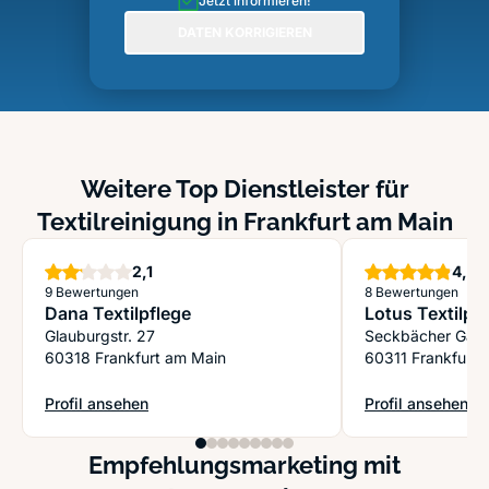
Jetzt informieren!
DATEN KORRIGIEREN
Weitere Top Dienstleister für
Textilreinigung in Frankfurt am Main
Sterne
S
2,1
4,9
9 Bewertungen
8 Bewertungen
Dana Textilpflege
Lotus Textilp
Glauburgstr. 27
Seckbächer Gas
60318 Frankfurt am Main
60311 Frankfurt 
Profil ansehen
Profil ansehen
: Dana Textilpflege
: Lotus Textilpf
Empfehlungsmarketing mit