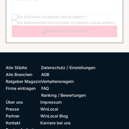
Die
AGB
habe ich gelesen und akzeptiert
*
Die
Datenschutzerklärung
habe ich gelesen und akzeptiert
*
BEWERTUNG ABGEBEN
/
Alle Städte
Datenschutz
Einstellungen
Alle Branchen
AGB
Ratgeber Magazin
Verhaltensregeln
Firma eintragen
FAQ
Ranking / Bewertungen
Über uns
Impressum
Presse
WinLocal
Partner
WinLocal Blog
Kontakt
Karriere bei uns