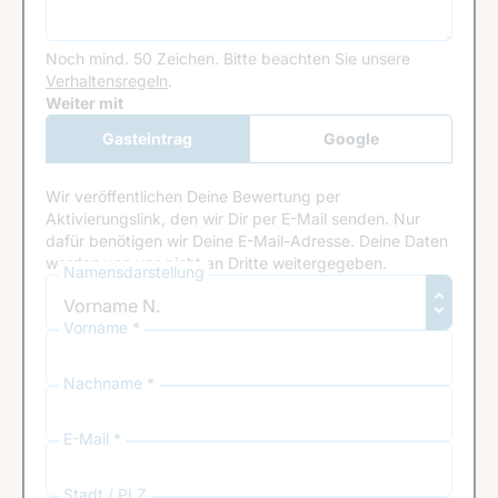
Noch mind. 50 Zeichen.
Bitte beachten Sie unsere
Verhaltensregeln
.
Google Recaptcha
Weiter mit
Gasteintrag
Google
Anmeldung
Wir veröffentlichen Deine Bewertung per
Aktivierungslink, den wir Dir per E-Mail senden. Nur
dafür benötigen wir Deine E-Mail-Adresse. Deine Daten
werden von uns nicht an Dritte weitergegeben.
Namensdarstellung
Vorname *
Nachname *
E-Mail *
Stadt / PLZ