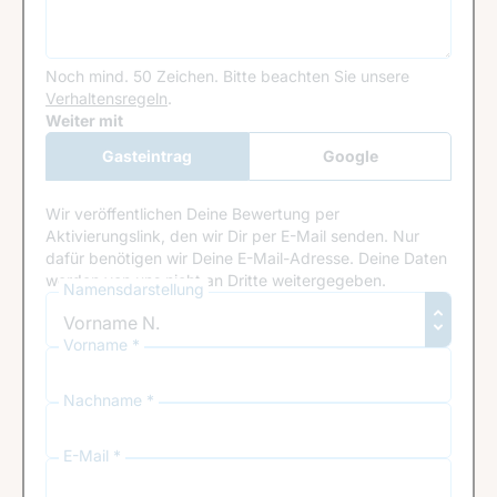
Noch mind. 50 Zeichen.
Bitte beachten Sie unsere
Verhaltensregeln
.
Google Recaptcha
Weiter mit
Gasteintrag
Google
Anmeldung
Wir veröffentlichen Deine Bewertung per
Aktivierungslink, den wir Dir per E-Mail senden. Nur
dafür benötigen wir Deine E-Mail-Adresse. Deine Daten
werden von uns nicht an Dritte weitergegeben.
Namensdarstellung
Vorname *
Nachname *
E-Mail *