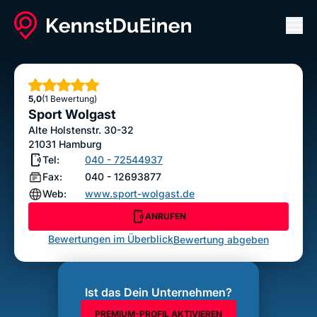
Men
Sport Wolgast
ANRUFEN
Sterne
5,0
(1 Bewertung)
Bewertung abgeben
Sport Wolgast
Alte Holstenstr. 30-32
21031
Hamburg
Tel:
040 - 72544937
Fax:
040 - 12693877
Web:
www.sport-wolgast.de
ANRUFEN
Bewertungen im Überblick
Bewertung abgeben
Ist das Dein Unternehmen?
PREMIUM-PROFIL AKTIVIEREN