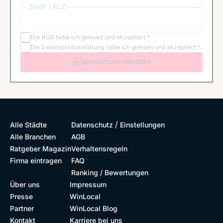
Stadt / PLZ
Die
AGB
habe ich gelesen und akzeptiert
*
Die
Datenschutzerklärung
habe ich gelesen und akzeptiert
*
BEWERTUNG ABGEBEN
/
Alle Städte
Datenschutz
Einstellungen
Alle Branchen
AGB
Ratgeber Magazin
Verhaltensregeln
Firma eintragen
FAQ
Ranking / Bewertungen
Über uns
Impressum
Presse
WinLocal
Partner
WinLocal Blog
Kontakt
Karriere bei uns