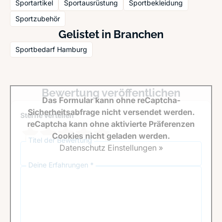
Sportartikel
Sportausrüstung
Sportbekleidung
Sportzubehör
Gelistet in Branchen
Sportbedarf Hamburg
Bewertung veröffentlichen
Das Formular kann ohne reCaptcha-
Sicherheitsabfrage nicht versendet werden.
Sterne verteilen *
reCaptcha kann ohne aktivierte Präferenzen
Cookies nicht geladen werden.
Titel der Bewertung
Datenschutz Einstellungen »
Deine Erfahrungen *