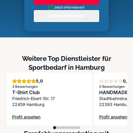
Jetzt informieren!
DATEN KORRIGIEREN
Weitere Top Dienstleister für
Sportbedarf in Hamburg
Sterne
S
5,0
0,0
3 Bewertungen
0 Bewertungen
T-Shirt Club
HANDMADE
Friedrich-Ebert-Str. 17
Stadtbahnstraße
22459 Hamburg
22393 Hamburg
Profil ansehen
Profil ansehen
: T-Shirt Club
: HANDMADE