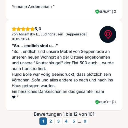
Yemane Andemariam ”
GEPRÜFT
Sterne
5,0
von
Abramsky E., Lüdinghausen -Seppenrade
|
16.09.2024
“So... endlich sind u...”
“So... endlich sind unsere Möbel von Seppenrade an
unseren neuen Wohnort an der Ostsee angekommen
und unsere "Knutschkugel" der Fiat 500 auch... wurde
auch transportiert.
Hund Bolle war völlig beeindruckt, dass plötzlich sein
Körbchen ,Sofa und alles andere so nach und nach ins
Haus getragen wurden.
Ein herzliches Dankeschön an das gesamte Team
❤️ ”
GEPRÜFT
Bewertungen 1 bis 12 von 101
...
1
2
3
4
5
9