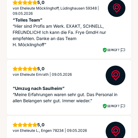
Sterne
5,0
von
Eheleute Möcklinghoff, Lüdinghausen 59348
|
09.05.2026
“Tolles Team”
“Hier sind Profis am Werk. EXAKT, SCHNELL,
FREUNDLICH! Ich kann die Fa. Frye GmdH nur
empfehlen. Danke an das Team
H. Möcklinghoff”
GEPRÜFT
Sterne
5,0
von
Eheleute Emrath
|
09.05.2026
“Umzug nach Saulheim”
“Meine Erfahrungen waren sehr gut. Das Personal in
allen Belangen sehr gut. Immer wieder.”
GEPRÜFT
Sterne
5,0
von
Eheleute L., Engen 78234
|
09.05.2026