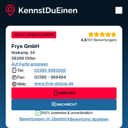
Men
Frye GmbH
ANRUFEN
NACHRICHT
JETZT GESCHLOSSEN
Sterne
4,8
(101 Bewertungen)
Bewertung abgeben
Frye GmbH
Niekamp 34
59399
Olfen
Auf Karte anzeigen
Tel:
02595-8583000
Fax:
02595 - 969494
www.frye-umzug.de
Web:
ANRUFEN
NACHRICHT
100% kostenlos & unverbindlich
Bewertungen im Überblick
Bewertung abgeben