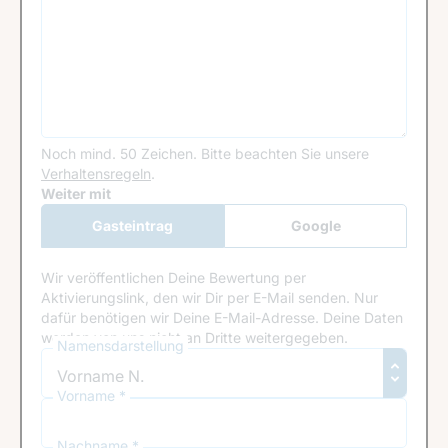
Noch mind. 50 Zeichen.
Bitte beachten Sie unsere
Verhaltensregeln
.
Google Recaptcha
Weiter mit
Gasteintrag
Google
Anmeldung
Wir veröffentlichen Deine Bewertung per
Aktivierungslink, den wir Dir per E-Mail senden. Nur
dafür benötigen wir Deine E-Mail-Adresse. Deine Daten
werden von uns nicht an Dritte weitergegeben.
Namensdarstellung
Vorname *
Nachname *