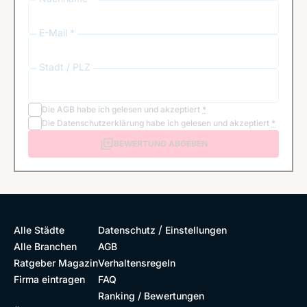
E-Mail *
Stadt / PLZ
Die
AGB
habe ich gelesen und akzeptiert
*
Die
Datenschutzerklärung
habe ich gelesen und akzeptiert
*
BEWERTUNG ABGEBEN
/
Alle Städte
Datenschutz
Einstellungen
Alle Branchen
AGB
Ratgeber Magazin
Verhaltensregeln
Firma eintragen
FAQ
Ranking / Bewertungen