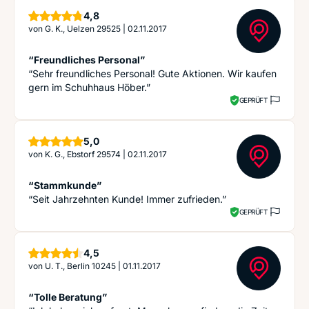
Sterne
4,8
von
G. K., Uelzen 29525
|
02.11.2017
“Freundliches Personal”
“Sehr freundliches Personal! Gute Aktionen. Wir kaufen
gern im Schuhhaus Höber.”
GEPRÜFT
Sterne
5,0
von
K. G., Ebstorf 29574
|
02.11.2017
“Stammkunde”
“Seit Jahrzehnten Kunde! Immer zufrieden.”
GEPRÜFT
Sterne
4,5
von
U. T., Berlin 10245
|
01.11.2017
“Tolle Beratung”