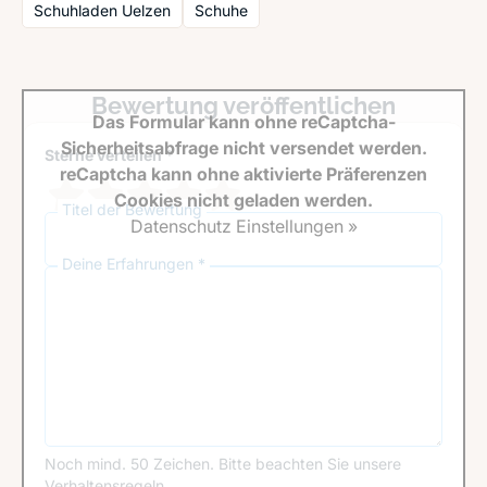
Schuhladen Uelzen
Schuhe
Bewertung veröffentlichen
Das Formular kann ohne reCaptcha-
Sicherheitsabfrage nicht versendet werden.
Sterne verteilen *
reCaptcha kann ohne aktivierte Präferenzen
Cookies nicht geladen werden.
Titel der Bewertung
Datenschutz Einstellungen »
Deine Erfahrungen *
Noch mind. 50 Zeichen.
Bitte beachten Sie unsere
Verhaltensregeln
.