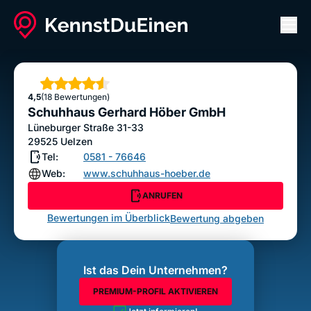
Men
Schuhhaus Gerhard Höber GmbH
ANRUFEN
Sterne
4,5
(18 Bewertungen)
Bewertung abgeben
Schuhhaus Gerhard Höber GmbH
Lüneburger Straße 31-33
29525
Uelzen
Tel:
0581 - 76646
Web:
www.schuhhaus-hoeber.de
ANRUFEN
Bewertungen im Überblick
Bewertung abgeben
Ist das Dein Unternehmen?
PREMIUM-PROFIL AKTIVIEREN