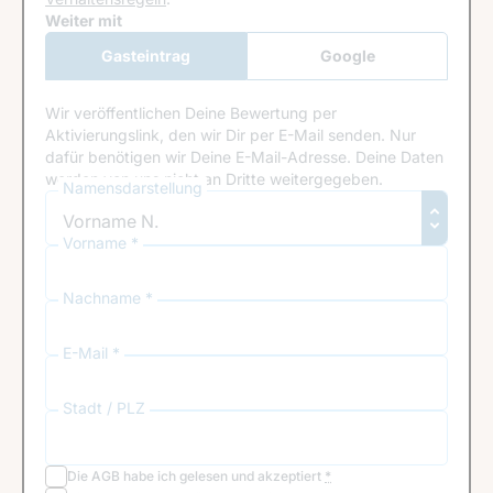
Google Recaptcha
Weiter mit
Gasteintrag
Google
Anmeldung
Wir veröffentlichen Deine Bewertung per
Aktivierungslink, den wir Dir per E-Mail senden. Nur
dafür benötigen wir Deine E-Mail-Adresse. Deine Daten
werden von uns nicht an Dritte weitergegeben.
Namensdarstellung
Vorname *
Nachname *
E-Mail *
Stadt / PLZ
Die
AGB
habe ich gelesen und akzeptiert
*