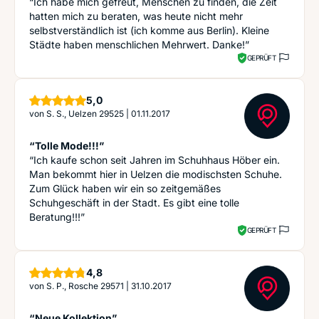
“Ich habe mich gefreut, Menschen zu finden, die Zeit
hatten mich zu beraten, was heute nicht mehr
selbstverständlich ist (ich komme aus Berlin). Kleine
Städte haben menschlichen Mehrwert. Danke!”
GEPRÜFT
Sterne
5,0
von
S. S., Uelzen 29525
|
01.11.2017
“Tolle Mode!!!”
“Ich kaufe schon seit Jahren im Schuhhaus Höber ein.
Man bekommt hier in Uelzen die modischsten Schuhe.
Zum Glück haben wir ein so zeitgemäßes
Schuhgeschäft in der Stadt. Es gibt eine tolle
Beratung!!!”
GEPRÜFT
Sterne
4,8
von
S. P., Rosche 29571
|
31.10.2017
“Neue Kollektion”