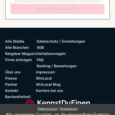
Die
Datenschutzerklärung
habe ich gelesen und akzeptiert
*
BEWERTUNG ABGEBEN
/
Alle Städte
Datenschutz
Einstellungen
Alle Branchen
AGB
Ratgeber Magazin
Verhaltensregeln
Firma eintragen
FAQ
Ranking / Bewertungen
Über uns
Impressum
Presse
WinLocal
Partner
WinLocal Blog
Kontakt
Karriere bei uns
Barrierefreiheit
Datenschutz
|
Impressum
Wir verwenden Cookies, um die einwandfreie Funktion