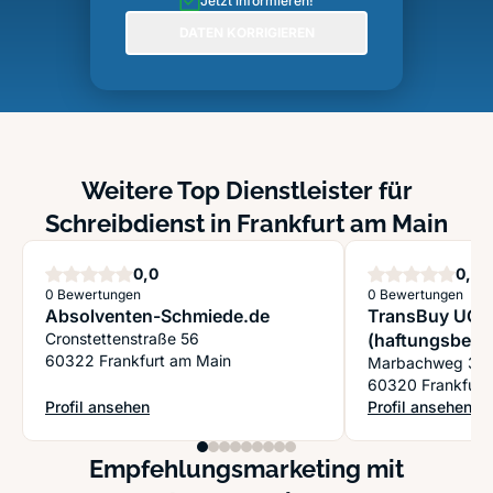
Jetzt informieren!
DATEN KORRIGIEREN
Weitere Top Dienstleister für
Schreibdienst in Frankfurt am Main
Sterne
S
0,0
0,0
0 Bewertungen
0 Bewertungen
Absolventen-Schmiede.de
TransBuy UG
Cronstettenstraße 56
(haftungsbesc
60322 Frankfurt am Main
Marbachweg 36
60320 Frankfurt
Profil ansehen
Profil ansehen
: Absolventen-Schmiede.de
: TransBuy UG (h
Empfehlungsmarketing mit