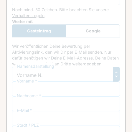
Noch mind. 50 Zeichen.
Bitte beachten Sie unsere
Verhaltensregeln
.
Google Recaptcha
Weiter mit
Gasteintrag
Google
Anmeldung
Wir veröffentlichen Deine Bewertung per
Aktivierungslink, den wir Dir per E-Mail senden. Nur
dafür benötigen wir Deine E-Mail-Adresse. Deine Daten
werden von uns nicht an Dritte weitergegeben.
Namensdarstellung
Vorname *
Nachname *
E-Mail *
Stadt / PLZ