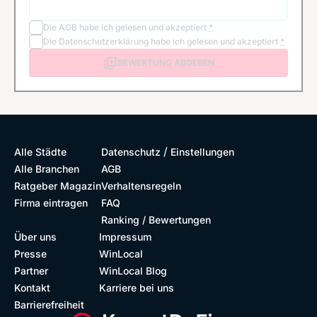
Die
AGB
habe ich gelesen und akzeptiert
*
Die
Datenschutzerklärung
habe ich gelesen und akzeptiert
*
BEWERTUNG ABGEBEN
/
Alle Städte
Datenschutz
Einstellungen
Alle Branchen
AGB
Ratgeber Magazin
Verhaltensregeln
Firma eintragen
FAQ
Ranking / Bewertungen
Über uns
Impressum
Presse
WinLocal
Partner
WinLocal Blog
Kontakt
Karriere bei uns
Barrierefreiheit