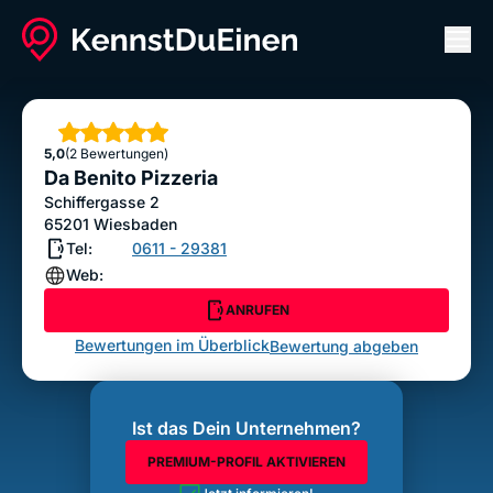
Men
Da Benito Pizzeria
ANRUFEN
Sterne
5,0
(2 Bewertungen)
Bewertung abgeben
Da Benito Pizzeria
Schiffergasse 2
65201
Wiesbaden
Tel:
0611 - 29381
Web:
ANRUFEN
Bewertungen im Überblick
Bewertung abgeben
Ist das Dein Unternehmen?
PREMIUM-PROFIL AKTIVIEREN