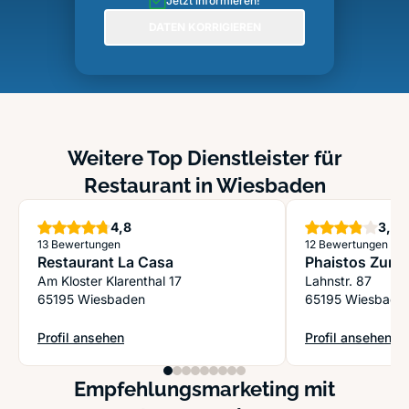
Jetzt informieren!
DATEN KORRIGIEREN
Weitere Top Dienstleister für
Restaurant in Wiesbaden
Sterne
S
4,8
3,9
13 Bewertungen
12 Bewertungen
Restaurant La Casa
Phaistos Zur K
Am Kloster Klarenthal 17
Lahnstr. 87
65195 Wiesbaden
65195 Wiesbade
Profil ansehen
Profil ansehen
: Restaurant La Casa
: Phaistos Zur K
Empfehlungsmarketing mit