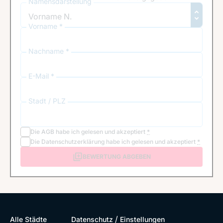
Namensdarstellung
Vorname *
Nachname *
E-Mail *
Stadt / PLZ
Die
AGB
habe ich gelesen und akzeptiert
*
Die
Datenschutzerklärung
habe ich gelesen und akzeptiert
*
BEWERTUNG ABGEBEN
/
Alle Städte
Datenschutz
Einstellungen