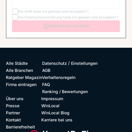
Die
AGB
habe ich gelesen und akzeptiert
*
Die
Datenschutzerklärung
habe ich gelesen und akzeptiert
*
BEWERTUNG ABGEBEN
/
Alle Städte
Datenschutz
Einstellungen
Alle Branchen
AGB
Ratgeber Magazin
Verhaltensregeln
Firma eintragen
FAQ
Ranking / Bewertungen
Über uns
Impressum
Presse
WinLocal
Partner
WinLocal Blog
Kontakt
Karriere bei uns
Barrierefreiheit