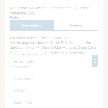
Noch mind. 50 Zeichen.
Bitte beachten Sie unsere
Verhaltensregeln
.
Google Recaptcha
Weiter mit
Gasteintrag
Google
Anmeldung
Wir veröffentlichen Deine Bewertung per
Aktivierungslink, den wir Dir per E-Mail senden. Nur
dafür benötigen wir Deine E-Mail-Adresse. Deine Daten
werden von uns nicht an Dritte weitergegeben.
Namensdarstellung
Vorname *
Nachname *
E-Mail *
Stadt / PLZ