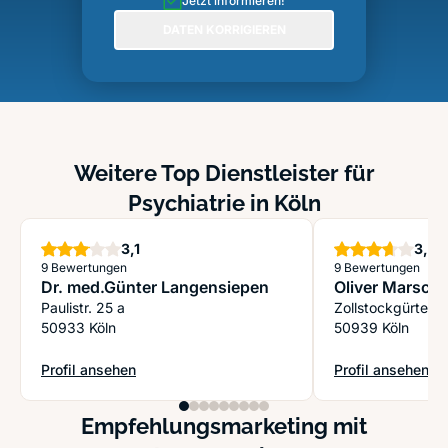
Jetzt informieren!
DATEN KORRIGIEREN
Weitere Top Dienstleister für
Psychiatrie in Köln
Sterne
S
3,1
3,7
9 Bewertungen
9 Bewertungen
Dr. med.Günter Langensiepen
Oliver Marscho
Paulistr. 25 a
Zollstockgürtel 
50933 Köln
50939 Köln
Profil ansehen
Profil ansehen
: Dr. med.Günter Langensiepen
: Oliver Marschol
Empfehlungsmarketing mit