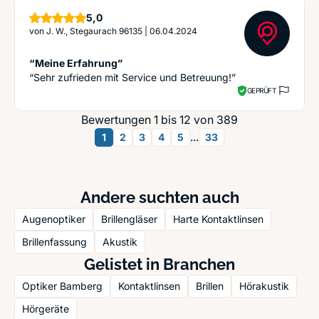
Sterne
5,0
von
J. W., Stegaurach 96135
|
06.04.2024
“Meine Erfahrung”
“Sehr zufrieden mit Service und Betreuung!”
GEPRÜFT
Bewertungen 1 bis 12 von 389
...
1
2
3
4
5
33
Andere suchten auch
Augenoptiker
Brillengläser
Harte Kontaktlinsen
Brillenfassung
Akustik
Gelistet in Branchen
Optiker Bamberg
Kontaktlinsen
Brillen
Hörakustik
Hörgeräte