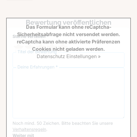
Bewertung veröffentlichen
Das Formular kann ohne reCaptcha-
Sicherheitsabfrage nicht versendet werden.
Sterne verteilen *
reCaptcha kann ohne aktivierte Präferenzen
Cookies nicht geladen werden.
Titel der Bewertung
Datenschutz Einstellungen »
Deine Erfahrungen *
Noch mind. 50 Zeichen.
Bitte beachten Sie unsere
Verhaltensregeln
.
Google Recaptcha
Weiter mit