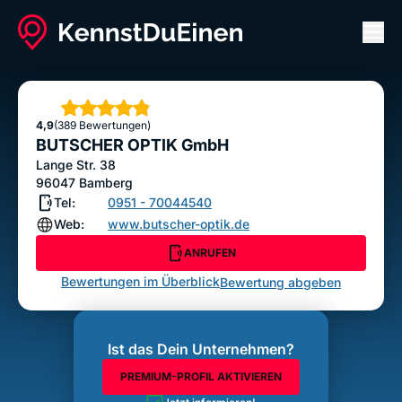
Men
BUTSCHER OPTIK GmbH
ANRUFEN
Sterne
4,9
(389 Bewertungen)
Bewertung abgeben
BUTSCHER OPTIK GmbH
Lange Str. 38
96047
Bamberg
Tel:
0951 - 70044540
Web:
www.butscher-optik.de
ANRUFEN
Bewertungen im Überblick
Bewertung abgeben
Ist das Dein Unternehmen?
PREMIUM-PROFIL AKTIVIEREN