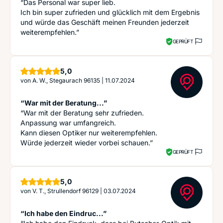
“Das Personal war super lieb.
Ich bin super zufrieden und glücklich mit dem Ergebnis
und würde das Geschäft meinen Freunden jederzeit
weiterempfehlen.”
GEPRÜFT
Sterne
5,0
von
A. W., Stegaurach 96135
|
11.07.2024
“War mit der Beratung...”
“War mit der Beratung sehr zufrieden.
Anpassung war umfangreich.
Kann diesen Optiker nur weiterempfehlen.
Würde jederzeit wieder vorbei schauen.”
GEPRÜFT
Sterne
5,0
von
V. T., Strullendorf 96129
|
03.07.2024
“Ich habe den Eindruc...”