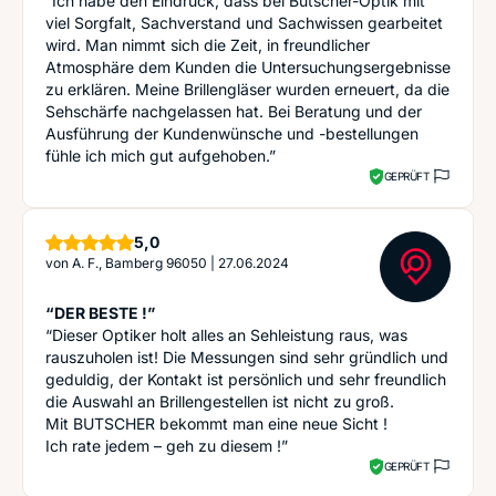
“Ich habe den Eindruck, dass bei Butscher-Optik mit
viel Sorgfalt, Sachverstand und Sachwissen gearbeitet
wird. Man nimmt sich die Zeit, in freundlicher
Atmosphäre dem Kunden die Untersuchungsergebnisse
zu erklären. Meine Brillengläser wurden erneuert, da die
Sehschärfe nachgelassen hat. Bei Beratung und der
Ausführung der Kundenwünsche und -bestellungen
fühle ich mich gut aufgehoben.”
GEPRÜFT
Sterne
5,0
von
A. F., Bamberg 96050
|
27.06.2024
“DER BESTE !”
“Dieser Optiker holt alles an Sehleistung raus, was
rauszuholen ist! Die Messungen sind sehr gründlich und
geduldig, der Kontakt ist persönlich und sehr freundlich
die Auswahl an Brillengestellen ist nicht zu groß.
Mit BUTSCHER bekommt man eine neue Sicht !
Ich rate jedem – geh zu diesem !”
GEPRÜFT