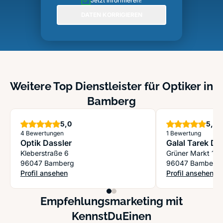
Jetzt informieren!
DATEN KORRIGIEREN
Weitere Top Dienstleister für Optiker in
Bamberg
Sterne
S
5,0
5,0
4 Bewertungen
1 Bewertung
Optik Dassler
Galal Tarek Dr
Kleberstraße 6
Grüner Markt 1
96047 Bamberg
96047 Bamberg
Profil ansehen
Profil ansehen
: Optik Dassler
: Galal Tarek Dr.
Empfehlungsmarketing mit
KennstDuEinen