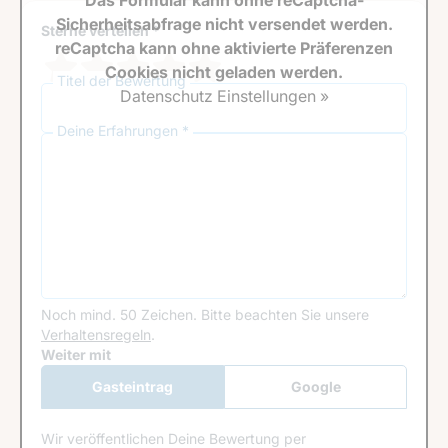
Das Formular kann ohne reCaptcha-
Sicherheitsabfrage nicht versendet werden.
Sterne verteilen *
reCaptcha kann ohne aktivierte Präferenzen
Cookies nicht geladen werden.
Titel der Bewertung
Datenschutz Einstellungen »
Deine Erfahrungen *
Noch mind. 50 Zeichen.
Bitte beachten Sie unsere
Verhaltensregeln
.
Google Recaptcha
Weiter mit
Gasteintrag
Google
Anmeldung
Wir veröffentlichen Deine Bewertung per