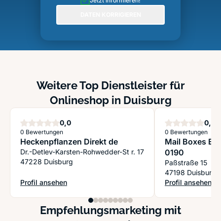
Jetzt informieren!
DATEN KORRIGIEREN
Weitere Top Dienstleister für
Onlineshop in Duisburg
Sterne
S
0,0
0,0
0 Bewertungen
0 Bewertungen
Heckenpflanzen Direkt de
Mail Boxes Etc
Dr.-Detlev-Karsten-Rohwedder-St r. 17
0190
47228 Duisburg
Paßstraße 15
47198 Duisburg
Profil ansehen
Profil ansehen
: Heckenpflanzen Direkt de
: Mail Boxes Etc
Empfehlungsmarketing mit