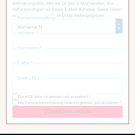
Aktivierungslink, den wir Dir per E-Mail senden. Nur
dafür benötigen wir Deine E-Mail-Adresse. Deine Daten
werden von uns nicht an Dritte weitergegeben.
Namensdarstellung
Vorname *
Nachname *
E-Mail *
Stadt / PLZ
Die
AGB
habe ich gelesen und akzeptiert
*
Die
Datenschutzerklärung
habe ich gelesen und akzeptiert
*
BEWERTUNG ABGEBEN