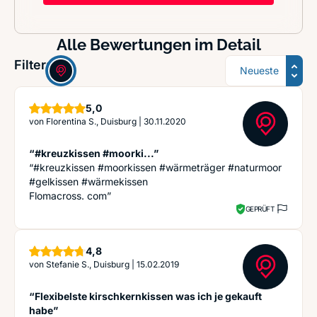
Alle Bewertungen im Detail
Sortierung
Filter:
Sterne
5,0
von
Florentina S., Duisburg
|
30.11.2020
“#kreuzkissen #moorki...”
“#kreuzkissen #moorkissen #wärmeträger #naturmoor
#gelkissen #wärmekissen
Flomacross. com”
GEPRÜFT
Sterne
4,8
von
Stefanie S., Duisburg
|
15.02.2019
“Flexibelste kirschkernkissen was ich je gekauft
habe”