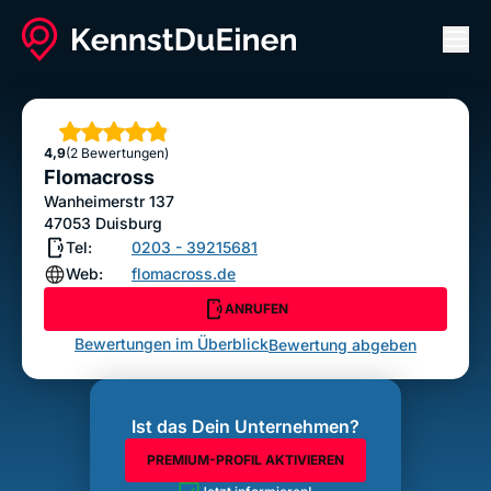
Men
Flomacross
ANRUFEN
Sterne
4,9
(2 Bewertungen)
Bewertung abgeben
Flomacross
Wanheimerstr 137
47053
Duisburg
Tel:
0203 - 39215681
Web:
flomacross.de
ANRUFEN
Bewertungen im Überblick
Bewertung abgeben
Ist das Dein Unternehmen?
PREMIUM-PROFIL AKTIVIEREN