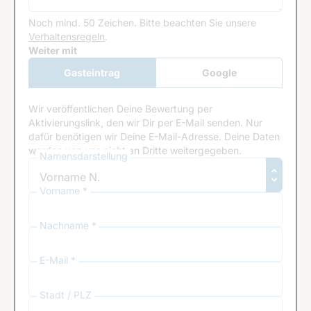
Noch mind. 50 Zeichen.
Bitte beachten Sie unsere
Verhaltensregeln
.
Google Recaptcha
Weiter mit
Gasteintrag
Google
Anmeldung
Wir veröffentlichen Deine Bewertung per
Aktivierungslink, den wir Dir per E-Mail senden. Nur
dafür benötigen wir Deine E-Mail-Adresse. Deine Daten
werden von uns nicht an Dritte weitergegeben.
Namensdarstellung
Vorname *
Nachname *
E-Mail *
Stadt / PLZ