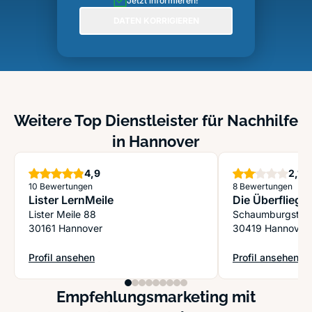
Jetzt informieren!
DATEN KORRIGIEREN
Weitere Top Dienstleister für Nachhilfe
in Hannover
Sterne
St
4,9
2,1
10 Bewertungen
8 Bewertungen
Lister LernMeile
Die Überflieger
Lister Meile 88
Schaumburgstr. 
30161 Hannover
30419 Hannover
Profil ansehen
Profil ansehen
: Lister LernMeile
: Die Überflieger
Empfehlungsmarketing mit