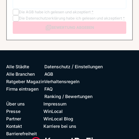
Die
AGB
habe ich gelesen und akzeptiert
*
Die
Datenschutzerklärung
habe ich gelesen und akzeptiert
*
BEWERTUNG ABGEBEN
/
Alle Städte
Datenschutz
Einstellungen
Alle Branchen
AGB
Ratgeber Magazin
Verhaltensregeln
Firma eintragen
FAQ
Ranking / Bewertungen
Über uns
Impressum
Presse
WinLocal
Partner
WinLocal Blog
Kontakt
Karriere bei uns
Barrierefreiheit