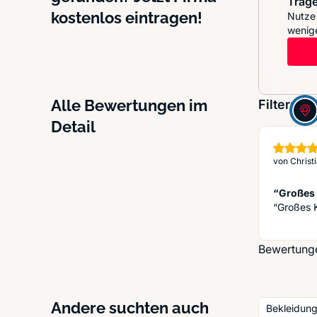
Trage
kostenlos eintragen!
Nutze 
wenige
Alle Bewertungen im
Filter:
Detail
von
Christ
“Großes 
“Großes K
Bewertungen
Andere suchten auch
Bekleidun