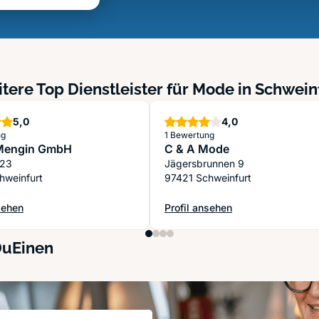
tere Top Dienstleister für Mode in Schwein
Sterne
Sterne
5,0
4,0
ng
1 Bewertung
Mengin GmbH
C & A Mode
. 23
Jägersbrunnen 9
hweinfurt
97421 Schweinfurt
sehen
Profil ansehen
Mengin GmbH
: C & A Mode
DuEinen