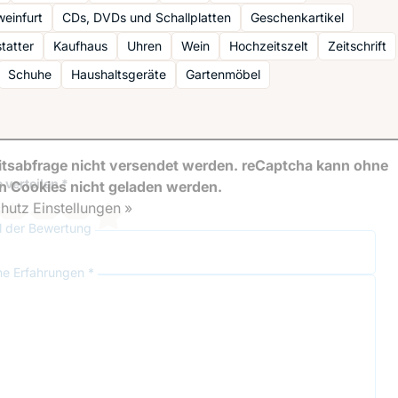
einfurt
CDs, DVDs und Schallplatten
Geschenkartikel
tatter
Kaufhaus
Uhren
Wein
Hochzeitszelt
Zeitschrift
Schuhe
Haushaltsgeräte
Gartenmöbel
tsabfrage nicht versendet werden. reCaptcha kann ohne
 verteilen *
en Cookies nicht geladen werden.
hutz Einstellungen »
el der Bewertung
ne Erfahrungen *