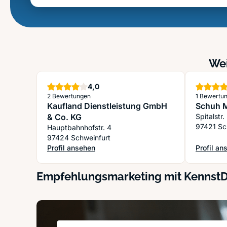
Wei
Sterne
4,0
2 Bewertungen
1 Bewertu
Kaufland Dienstleistung GmbH
Schuh 
& Co. KG
Spitalstr
97421 Sc
Hauptbahnhofstr. 4
97424 Schweinfurt
Profil ansehen
Profil an
: Kaufland Dienstleistung GmbH & Co. KG
: Schuh 
Empfehlungsmarketing mit Kennst