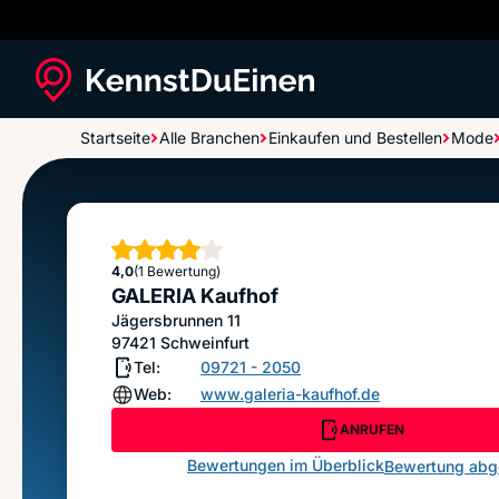
Startseite
Alle Branchen
Einkaufen und Bestellen
Mode
GALERIA Kaufhof
Sterne
4,0
(1 Bewertung)
GALERIA Kaufhof
Jägersbrunnen 11
97421
Schweinfurt
Tel:
09721 - 2050
Web:
www.galeria-kaufhof.de
ANRUFEN
Bewertungen im Überblick
Bewertung ab