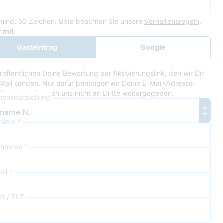
mind. 50 Zeichen.
Bitte beachten Sie unsere
Verhaltensregeln
.
le Recaptcha
 mit
Gasteintrag
Google
Anmeldung
röffentlichen Deine Bewertung per Aktivierungslink, den wir Dir
Mail senden. Nur dafür benötigen wir Deine E-Mail-Adresse.
Daten werden von uns nicht an Dritte weitergegeben.
ensdarstellung
name *
hname *
il *
dt / PLZ