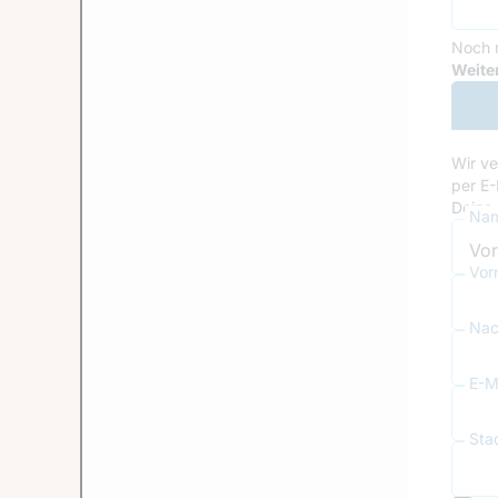
Noch 
Goog
Weiter
Wir ve
per E-
Deine 
Nam
Vor
Nac
E-Ma
Sta