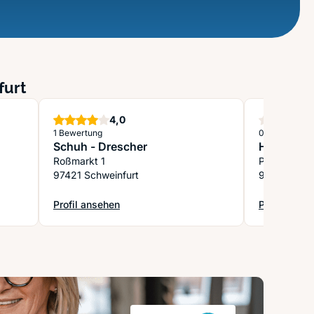
furt
Sterne
4,0
1 Bewertung
0 Bewertung
Schuh - Drescher
H&M
Roßmarkt 1
Postplatz 1
97421 Schweinfurt
97421 Schwe
Profil ansehen
Profil anse
: Schuh - Drescher
: H&M